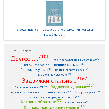
Приведенные в книге результаты исследований позволили
разработать р...
Облако
товаров
2101
.Другое ....
166
Блоки предохранительных клапанов
933
Вентили стальные
161
Вентили бронзовые
555
Вентили чугунные
146
Вентили энергетические
373
Задвижки нержавеющие
2167
Задвижки стальные
1107
Задвижки чугунные
371
Задвижки стальные - ХЛ
87
304
338
Задвижки энергетические
Затворы стальные
Затворы чугунные
119
Испытательное оборудование для ТПА
970
Клапана обратные
61
Клапана отсечные
1127
Клапана предохранительные