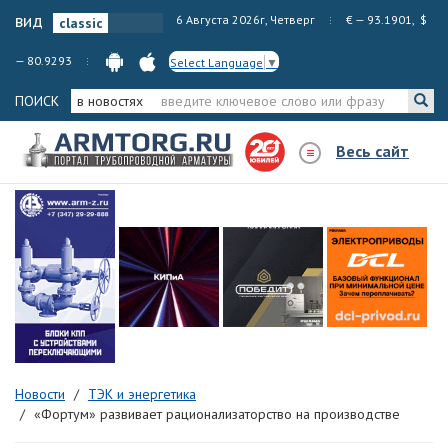
вид
6 Августа 2026г, Четверг
€ — 93.1901, $
— 80.9293
Select Language
▼
ПОИСК
в новостях
Весь сайт
Новости
ТЭК и энергетика
«Фортум» развивает рационализаторство на производстве