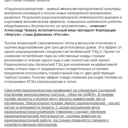
удостоены лучшие проекты.
«Рационализаторство – важный механизм корпоративной культуры,
внедрения инноваций и поиска новых направлений внутреннего
развития. Результат рационализаторской деятельности выражен в
ощутимом экономическом эффекте, повышении надежности работы
оборудования и безопасности на производстве»
, - отмечает
Александр Чуваев, исполнительный вице-президент Корпорации
«Фортум», глава Дивизиона «Россия».
Тысяча гигакалорий сэкономленного тепла в месяц или отопление и
горячее водоснабжение для трех десятиэтажных домов. Это эффект от
одного рацпредложения специалистов Челябинской ТЭЦ-2. Проект по
снижению потребления пара на собственные нужды станции
реализован в течение одного года и уже полностью себя окупил.
Рационализаторы Аргаяшской ТЭЦ для исключения неэффективной
схемы отбора пара от редукционных охладительных установок
предложили использовать отработанный пар от двух действующих
турбоустановок. Получен эффект в виде снижения расходов топлива на
отпускаемые АТЭЦ электроэнергию и тепло.
Свои идеи рационализаторы размещают на специально созданной
платформе корпоративного портала - «Фортум «ИДЕЯ». В режиме
онлайн эксперты и коллеги могут вносить комментарии, вести
обсуждение. Обязательное условие любого рацпредложения – расчет
затрат и окупаемости проекта. С целью расширения круга
рационализаторов в компании утвержден стандарт «Ведение
рационализаторской деятельности», созданы комиссии по
рационализаторской работе, постоянно проводятся тренинги с
производственным персоналом.