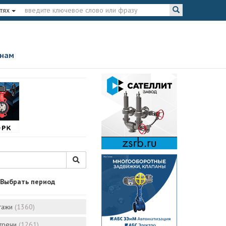
тях
 нам
Выбрать период
тажи
(1360)
стречи
(1261)