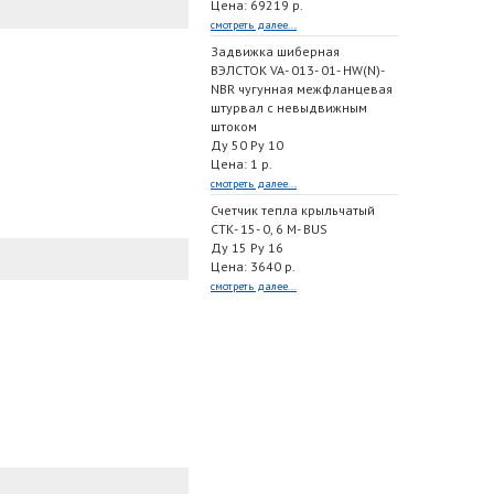
Цена: 69219 р.
смотреть далее...
Задвижка шиберная
ВЭЛСТОК VA- 013- 01- HW(N)-
NBR чугунная межфланцевая
штурвал с невыдвижным
штоком
Ду 50 Ру 10
Цена: 1 р.
смотреть далее...
Счетчик тепла крыльчатый
СТК- 15- 0, 6 M- BUS
Ду 15 Ру 16
Цена: 3640 р.
смотреть далее...