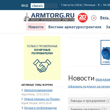
вид
7 Августа 2026г, Пятница
€ — 94.0
Весь
Новости
Вестник арматуростроителя
З
Новости
(
предлож
АКТИВНЫЕ ТЕМЫ ФОРУМА
Оформить подписку на печат
1.
Импортозамещение
mg.armtorg , 13.02.2026
2.
Нужна помощь по Пскову.
Заводы и предприятия
(1
Юрий Петров , 09.02.2026
3.
Грузия и трубопроводы
Заметки редактора
(73)