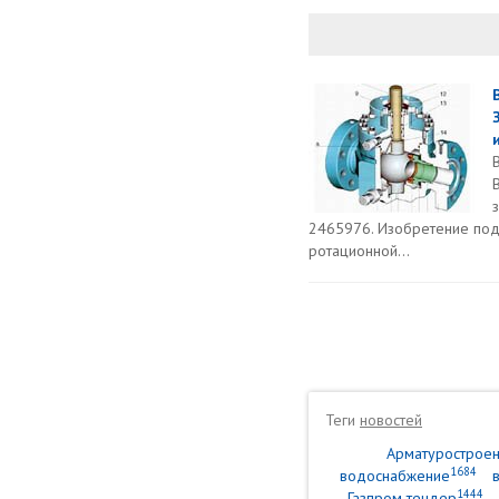
2465976. Изобретение под
ротационной...
Теги
новостей
Арматурострое
1684
водоснабжение
1444
Газпром тендер