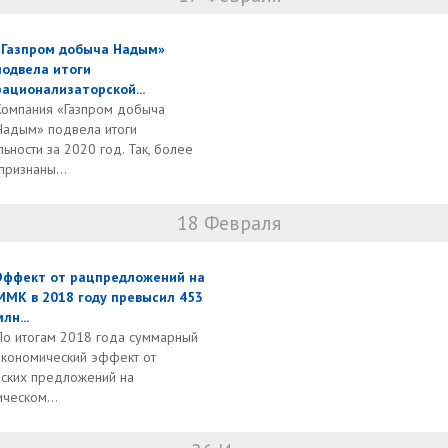
«Газпром добыча Надым»
подвела итоги
рационализаторской...
Компания «Газпром добыча
Надым» подвела итоги
ьности за 2020 год. Так, более
ризнаны...
18 Февраля
Эффект от рацпредложений на
ММК в 2018 году превысил 453
лн...
По итогам 2018 года суммарный
экономический эффект от
ских предложений на
ческом...