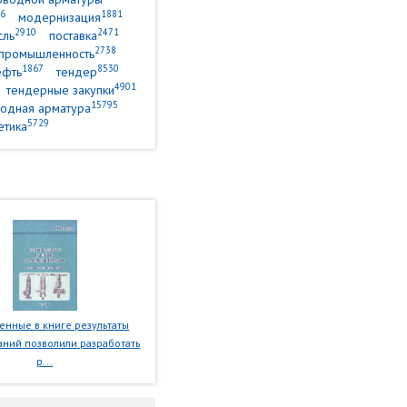
6
1881
модернизация
2910
2471
сль
поставка
2738
промышленность
1867
8530
ефть
тендер
4901
тендерные закупки
15795
одная арматура
5729
етика
нные в книге результаты
ний позволили разработать
р...