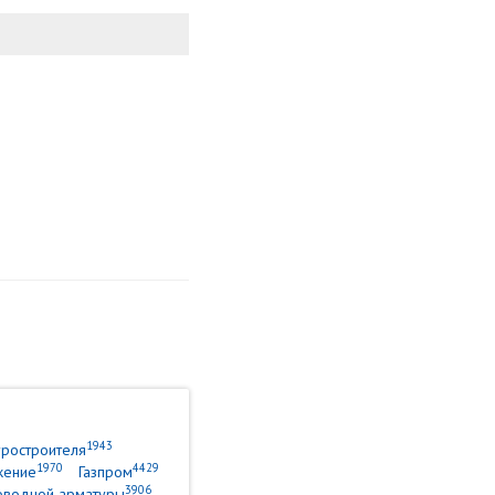
1943
уростроителя
1970
4429
жение
Газпром
3906
оводной арматуры