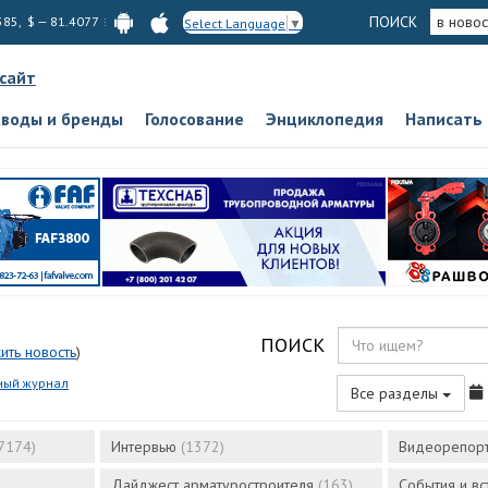
ПОИСК
в новос
585, $ — 81.4077
Select Language
▼
 сайт
аводы и бренды
Голосование
Энциклопедия
Написать
ПОИСК
ить новость
)
ный журнал
Все разделы
7174)
Интервью
(1372)
Видеорепор
Дайджест арматуростроителя
(163)
События и в