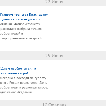
22 Июня
«Газпром трансгаз Краснодар»
подвел итоги конкурса по...
Компания «Газпром трансгаз
Краснодар» выбрала лучших
изобретателей и
 корпоративного конкурса. В
25 Июня
С Днем изобретателя и
рационализатора!
Ежегодно в последнюю субботу
июня в России празднуется День
изобретателя и рационализатора,
едложению Академии...
17 Февраля