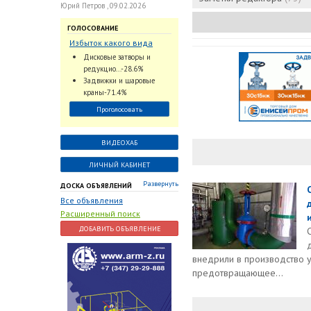
Юрий Петров , 09.02.2026
ГОЛОСОВАНИЕ
Избыток какого вида
трубопроводной
Дисковые затворы и
арматуры наблюдается
редукцио...-28.6%
на Российском рынке с
Задвижки и шаровые
2024 по 2026 годы?
краны-71.4%
Проголосовать
ВИДЕОХАБ
ЛИЧНЫЙ КАБИНЕТ
Развернуть
ДОСКА ОБЪЯВЛЕНИЙ
Все объявления
Расширенный поиск
и
ДОБАВИТЬ ОБЪЯВЛЕНИЕ
внедрили в производство 
предотвращающее...