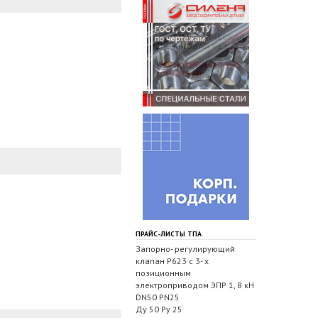
ПРАЙС-ЛИСТЫ ТПА
Запорно- регулирующий
клапан Р623 с 3- х
позиционным
электроприводом ЭПР 1, 8 кН
DN50 PN25
Ду 50 Ру 25