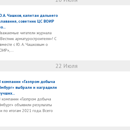
Ю.А. Чашков, капитан дальнего
плавания, советник ЦС ВОИР
о...
Уважаемые читатели журнала
«Вестник арматуростроителя»! С
вместе с Ю. А. Чашковым о
ИР»,...
22 Июля
В компании «Газпром добыча
Ямбург» выбрали и наградили
лучших...
В компании «Газпром добыча
Ямбург» объявили результаты
и по итогам 2021 года. Всего