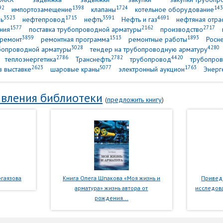
92
1398
1724
143
импортозамещение
клапаны
котельное оборудование
3523
1715
3591
4691
ь
нефтепровод
нефть
Нефть и газ
нефтяная отра
1577
2162
2717
ния
поставка трубопроводной арматуры
производство
3859
1513
1893
ремонт
ремонтная программа
ремонтные работы
Росн
3028
4280
убопроводной арматуры
тендер на трубопроводную арматуру
2786
2782
4420
теплоэнергетика
Транснефть
трубопровод
трубопров
2623
5077
1763
в выставке
шаровые краны
электронный аукцион
Энерг
вления библиотеки
(
предложить книгу
)
гаязова
Книга Олега Шпакова «Моя жизнь и
Приведе
арматура» жизнь автора от
исследова
рождения...