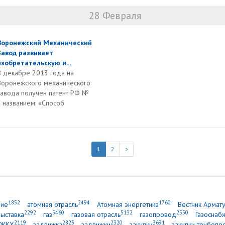
28 Февраля
Воронежский Механический
Завод развивает
изобретательскую и...
В декабре 2013 года на
Воронежского механического
завода получен патент РФ №
 названием: «Способ
1
2
>
1852
2494
1760
ние
атомная отрасль
Атомная энергетика
Вестник Армат
2292
5460
5132
2550
выставка
газ
газовая отрасль
газопровод
Газоснаб
2119
2823
2320
3691
ЖКХ
задвижка
задвижки
закупки
закупки трубопр