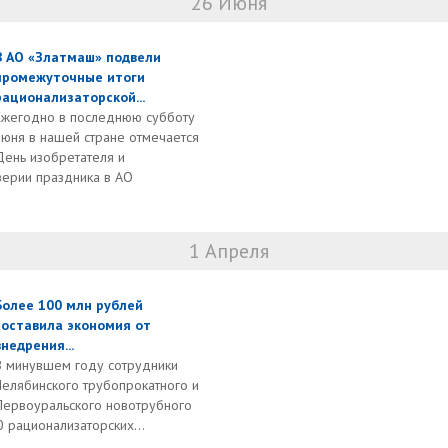
26 Июня
В АО «Златмаш» подвели
промежуточные итоги
рационализаторской...
Ежегодно в последнюю субботу
июня в нашей стране отмечается
День изобретателя и
верии праздника в АО
1 Апреля
Более 100 млн рублей
составила экономия от
внедрения...
В минувшем году сотрудники
Челябинского трубопрокатного и
Первоуральского новотрубного
 рационализаторских...