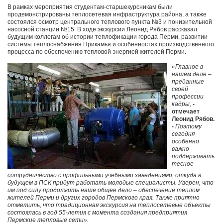
В рамках мероприятия студентам-старшекурсникам были
продемонстрированы теплосетевая инфраструктура района, а также
состоялся осмотр центрального теплового пункта №3 и понизительной
насосной станции №15. В ходе экскурсии Леонид Рябов рассказал
будущим коллегам об истории теплофикации города Перми, развитии
системы теплоснабжения Прикамья и особенностях производственного
процесса по обеспечению тепловой энергией жителей Перми.
«Главное в
нашем деле –
преданные
своей
профессии
кадры,
-
отмечает
Леонид Рябов.
-
Поэтому
сегодня
особенно
важно
поддерживать
тесное
сотрудничество с профильными учебными заведениями, откуда в
будущем в ПСК придут работать молодые специалисты. Уверен, что
им под силу продолжить наше общее дело – обеспечение теплом
жителей Перми и других городов Пермского края. Также приятно
отметить, что традиционная экскурсия на теплосетевые объекты
состоялась в год 55-летия с момента создания предприятия
Пермские тепловые сети».