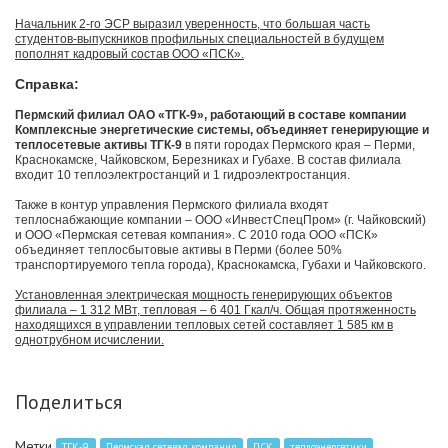
Начальник 2-го ЭСР выразил уверенность, что большая часть
студентов-выпускников профильных специальностей в будущем
пополнят кадровый состав ООО «ПСК».
Справка:
Пермский филиал ОАО «ТГК-9», работающий в составе компании
Комплексные энергетические системы, объединяет генерирующие и
теплосетевые активы ТГК-9
в пяти городах Пермского края – Перми,
Краснокамске, Чайковском, Березниках и Губахе. В состав филиала
входит 10 теплоэлектростанций и 1 гидроэлектростанция.
Также в контур управления Пермского филиала входят
теплоснабжающие компании – ООО «ИнвестСпецПром» (г. Чайковский)
и ООО «Пермская сетевая компания». С 2010 года ООО «ПСК»
объединяет теплосбытовые активы в Перми (более 50%
транспортируемого тепла города), Краснокамска, Губахи и Чайковского.
Установленная электрическая мощность генерирующих объектов
филиала – 1 312 МВт, тепловая – 6 401 Гкал/ч. Общая протяженность
находящихся в управлении тепловых сетей составляет 1 585 км в
однотрубном исчислении.
Поделиться
Метки
ТГК-9
Пермская сетевая компания
ПСК
теплоэнергетики