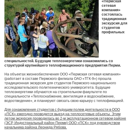
«Пермская
сетевая
компания»
состоялась
традиционная
экскурсия для
студентов
профильных
специальностей. Будущие теплоэнергетики ознакомились со
структурой крупнейшего теплофикационного предприятия Перми.
На объектах жизнеобеспечения ООО «Пермская сетевая компания»
(работает в составе Пермского филиала ОАО «ТГК-9») прошла
традиционная экскурсия для студентов Пермского национального
исследовательского политехнического университета. Будущие
теплоэнергетики обучаются на строительном факультете по
специальности «Теплоснабжение, вентиляция и водоснабжение,
водоотведение», и планируют связать свою карьеру с теплофикацией.
Для ознакомления студентов с будущим полем деятельности в ООО
«ПСК» ежегодно проводится выезд на теплосетевые объекты. Этим
летом экскурсия проводилась во 2-м эксплуатационном сетевом районе
(ЭСР, Индустриальный район Перми) ООО «ПСК» под руководством
начальника района Леонида Рябова.