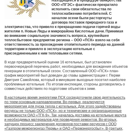
Находящееся в процедуре банкротства
ООО «ПГЭС» фактически прекратило
исполнять свои обязательства по
теплоснабжению потребителей. С
началом осени были расторгнуты
договора поставок природного газа и
электричества, что привело к прекращению подачи горячей воды
жителям п. Новые Ляды и микрорайона Кислотные дачи. Принимая
во внимание социальную значимость вопроса, крупнейшее
теплосбытовое предприятие региона – ООО «ПСК» взяло на себя
ответственность за прохождение отопительного периода на данной
территории и приняло в эксплуатацию котельные с
присоединенными к ним тепловыми сетями.
В ходе предварительной оценки 16 котельных, был установлен
первоочередной перечень работ, необходимых для вхождения объектов
генерации в отопительный сезон. Составленный ООО «ПСК» план-
график мероприятий был доведен до главы администрации г. Перми
Дмитрия Самойлова, который в минувшие выходные посетил наиболее
проблемные котельные. По итогам инспекции, стороны договорились о
совместных действиях по подготовке объектов к зиме.
В настоящее время энергетики ПСК сосредоточили свою деятельность
по трем основным направлениям. Во-первых, реализуются
мероприятия для пуска тепла с котельных. Для этого задействованы
ресурсы не только ООО «ПСК», но и технические и организационные
возможности ОАО «ТГК-9». Так, началась доставка на котельные мазута
и необходимых материалов для проведения ремонтов. Во-вторых,
запущен процесс заключения договоров поставки ресурсов с ООО
«Газпром межрегионгаз Пермь» и ОАО «Пермэнергосбыт». В-третьих,