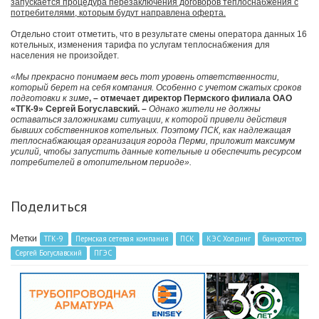
запускается процедура перезаключения договоров теплоснабжения с
потребителями, которым будут направлена оферта.
Отдельно стоит отметить, что в результате смены оператора данных 16
котельных, изменения тарифа по услугам теплоснабжения для
населения не произойдет.
«Мы прекрасно понимаем весь тот уровень ответственности,
который берет на себя компания. Особенно с учетом сжатых сроков
подготовки к зиме
, – отмечает директор Пермского филиала ОАО
«ТГК-9» Сергей Богуславский. –
Однако жители не должны
оставаться заложниками ситуации, к которой привели действия
бывших собственников котельных. Поэтому ПСК, как надлежащая
теплоснабжающая организация города Перми, приложит максимум
усилий, чтобы запустить данные котельные и обеспечить ресурсом
потребителей в отопительном периоде».
Поделиться
Метки
ТГК-9
Пермская сетевая компания
ПСК
КЭС Холдинг
банкротство
Сергей Богуславский
ПГЭС