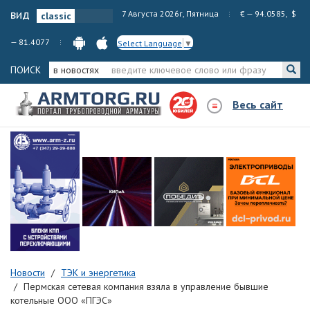
вид
7 Августа 2026г, Пятница
€ — 94.0585, $
— 81.4077
Select Language
▼
ПОИСК
в новостях
Весь сайт
Новости
ТЭК и энергетика
Пермская сетевая компания взяла в управление бывшие
котельные ООО «ПГЭС»