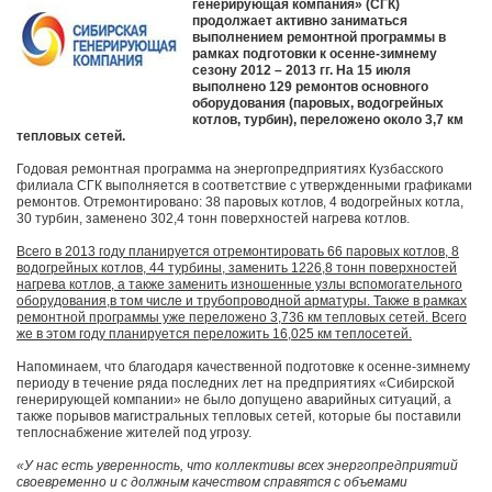
генерирующая компания» (СГК)
продолжает активно заниматься
выполнением ремонтной программы в
рамках подготовки к осенне-зимнему
сезону 2012 – 2013 гг. На 15 июля
выполнено 129 ремонтов основного
оборудования (паровых, водогрейных
котлов, турбин), переложено около 3,7 км
тепловых сетей.
Годовая ремонтная программа на энергопредприятиях Кузбасского
филиала СГК выполняется в соответствие с утвержденными графиками
ремонтов. Отремонтировано: 38 паровых котлов, 4 водогрейных котла,
30 турбин, заменено 302,4 тонн поверхностей нагрева котлов.
Всего в 2013 году планируется отремонтировать 66 паровых котлов, 8
водогрейных котлов, 44 турбины, заменить 1226,8 тонн поверхностей
нагрева котлов, а также заменить изношенные узлы вспомогательного
оборудования,в том числе и трубопроводной арматуры. Также в рамках
ремонтной программы уже переложено 3,736 км тепловых сетей. Всего
же в этом году планируется переложить 16,025 км теплосетей.
Напоминаем, что благодаря качественной подготовке к осенне-зимнему
периоду в течение ряда последних лет на предприятиях «Сибирской
генерирующей компании» не было допущено аварийных ситуаций, а
также порывов магистральных тепловых сетей, которые бы поставили
теплоснабжение жителей под угрозу.
«У нас есть уверенность, что коллективы всех энергопредприятий
своевременно и с должным качеством справятся с объемами