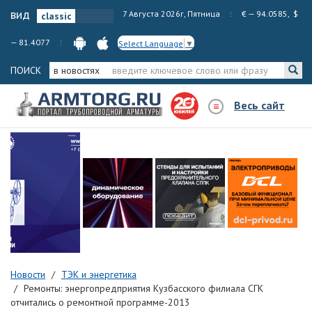
вид
7 Августа 2026г, Пятница
€ — 94.0585, $
— 81.4077
Select Language
▼
ПОИСК
в новостях
Весь сайт
Новости
ТЭК и энергетика
Ремонты: энергопредприятия Кузбасского филиала СГК
отчитались о ремонтной программе-2013