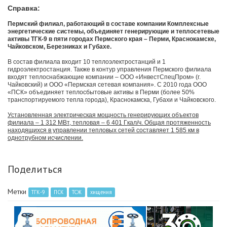
Справка:
Пермский филиал, работающий в составе компании Комплексные
энергетические системы, объединяет генерирующие и теплосетевые
активы ТГК-9 в пяти городах Пермского края – Перми, Краснокамске,
Чайковском, Березниках и Губахе.
В состав филиала входит 10 теплоэлектростанций и 1
гидроэлектростанция. Также в контур управления Пермского филиала
входят теплоснабжающие компании – ООО «ИнвестСпецПром» (г.
Чайковский) и ООО «Пермская сетевая компания». С 2010 года ООО
«ПСК» объединяет теплосбытовые активы в Перми (более 50%
транспортируемого тепла города), Краснокамска, Губахи и Чайковского.
Установленная электрическая мощность генерирующих объектов
филиала – 1 312 МВт, тепловая – 6 401 Гкал/ч. Общая протяженность
находящихся в управлении тепловых сетей составляет 1 585 км в
однотрубном исчислении.
Поделиться
Метки
ТГК-9
ПСК
ТСЖ
хищения