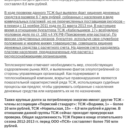
составлял 8,6 млн рублей.
В ходе проверки данного ТСЖ был выявлен факт хищения денежных
средств в размере 6,7 млн рублей, собранных с населения в виде
коммунальных платежей, но не перечисленных поставщикам ресурсов –
в период с 11 ноября 2011 года по 31 марта 2013 год. В настоящее
время в отношении бухгалтера ТСЖ «Кабельщиков, 17» возбуждено
уголовное дело по ст. 160 ч.4 УК РФ (Присвоение или растрата). По
версии следственных органов, бухгалтер, используя свое служебное
положение и чековую книжку товарищества, совершила хищение
денежных средства с расчетного счета. На данном счете находились
платежи населения, предназначенные для расчета с
ресурсоснабжающими организациям.
Теплоэнергетики отмечают необходимость мер, способствующих
оздоровлению рынка ЖКХ, и выявлению фактов злоупотреблений со
стороны управляющих организаций. Как подчеркивают в
теплоснабжающей компании, вскрытые правонарушения являются
показательной характеристикой ряда ТСЖ, использующих судебные
процессы как предлог, чтобы удерживать собранные с населения
денежные средства или направлять их не по назначению.
Также крупные долги за потребленную энергию имеют другие ТСЖ –
члены ассоциации «Пермский стандарт»: ТСЖ «Водники, 1» – более
10 млн рублей, ТСЖ «Норильская, 15» – 4,9 млн рублей и другие. В
отношении данной группы ТСЖ сейчас проходит прокурорская
проверка. Общая задолженность ТСЖ Перми в конце отопительного
сезона 2012-2013 гг. перед ООО «ПСК» составляет более 750 млн
рублей.