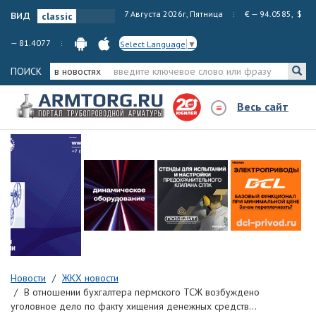
вид
7 Августа 2026г, Пятница
€ — 94.0585, $
— 81.4077
Select Language
▼
ПОИСК
в новостях
Весь сайт
Новости
ЖКХ новости
В отношении бухгалтера пермского ТСЖ возбуждено
уголовное дело по факту хищения денежных средств...