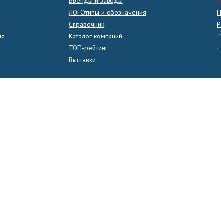
Бренды и заводы
A
ЛОГОтипы и обозначения
П
Справочник
Р
ля
Каталог компаний
ТОП-рейтинг
Выставки