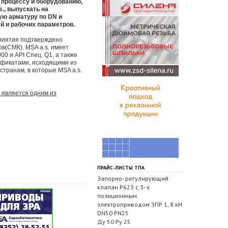
 процессу и оборудованию,
., выпускать на
ую арматуру по DN и
й и рабочих параметров.
риятия подтверждено
в(СМК). MSA a.s. имеет
0 и API Спец. Q1, а также
ификатами, исходящими из
странам, в которые MSA a.s.
 является одним из
ПРАЙС-ЛИСТЫ ТПА
Запорно- регулирующий
клапан Р623 с 3- х
позиционным
электроприводом ЭПР 1, 8 кН
DN50 PN25
Ду 50 Ру 25