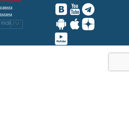
rmtorg.News
равила
еклама