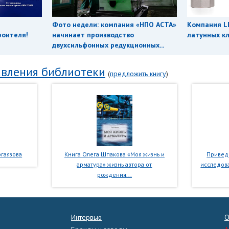
Фото недели: компания «НПО АСТА»
Компания L
роителя!
начинает производство
латунных кл
двухсильфонных редукционных...
вления библиотеки
(
предложить книгу
)
гаязова
Книга Олега Шпакова «Моя жизнь и
Приведе
арматура» жизнь автора от
исследова
рождения...
Интервью
О