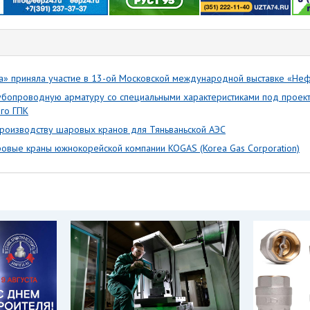
а» приняла участие в 13-ой Московской международной выставке «Нефт
рубопроводную арматуру со специальными характеристиками под проек
го ГПК
производству шаровых кранов для Тяньваньской АЭС
ровые краны южнокорейской компании KOGAS (Korea Gas Corporation)