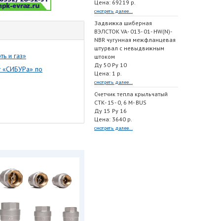
Цена: 69219 р.
смотреть далее...
Задвижка шиберная
ВЭЛСТОК VA- 013- 01- HW(N)-
NBR чугунная межфланцевая
штурвал с невыдвижным
ь и газ»
штоком
Ду 50 Ру 10
т «СИБУРа» по
Цена: 1 р.
смотреть далее...
Счетчик тепла крыльчатый
СТК- 15- 0, 6 M- BUS
Ду 15 Ру 16
Цена: 3640 р.
смотреть далее...