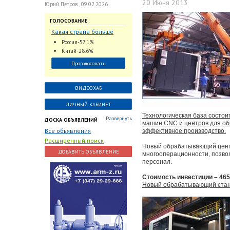
20 Июня 2013
Юрий Петров , 09.02.2026
ГОЛОСОВАНИЕ
Какая страна больше
всего поставляет
Россия-57.1%
трубопроводную
Китай-28.6%
арматуру в химическую
Проголосовать
отрасль?
ВИДЕОХАБ
ЛИЧНЫЙ КАБИНЕТ
Технологическая база состои
Развернуть
ДОСКА ОБЪЯВЛЕНИЙ
машин CNC и центров для об
Все объявления
эффективное производство.
Расширенный поиск
Новый обрабатывающий центр
ДОБАВИТЬ ОБЪЯВЛЕНИЕ
многооперационности, позво
персонал.
Стоимость инвестиции – 465 
Новый обрабатывающий стано