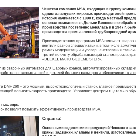
Чешская компания MSA, входящая в группу компан
одним из ведущих мировых производителей пром
история начинается с 1890 г., когда местный пред
основал компанию в г. Дольни Бенешов по обработ
производства постепенно менялась и в 1947 г. бы
производства промышленной трубопроводной арм
Производственная программа MSA включает: шаровые
вентили разной специализации, в том числе арматур
рамках модернизации и усовершенствования станочн
третий по счету обрабатывающий станок производст
«DECKEL MAHO GILDEMEISTER».
т из сварочных автоматов для шаровых кранов, автоматизированных складски
работки составных частей и деталей больших размеров и обеспечивает высо
 DMF 260 – это мощный, высокотехнологичный станок, главное преимущество
ляющей повысить скорость производства. Управляет центром тщательно об
тыс. евро.
к позволит повысить эффективность производства MSA.
Справка:
Основными изделиями и продукцией Чешского зав
краны, задвижки, клапаны и вентили, изготовляемы