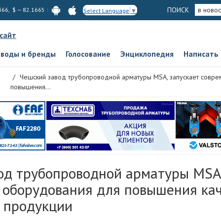
ПОИСК
в новос
366, $ — 82.1665
Select Language
▼
 сайт
аводы и бренды
Голосование
Энциклопедия
Написать
Чешский завод трубопроводной арматуры MSA, запускает совр
повышения...
од трубопроводной арматуры MSA,
 оборудования для повышения ка
 продукции