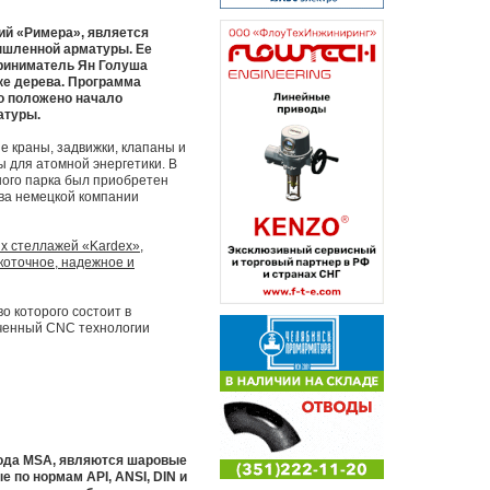
ий «Римера», является
ышленной арматуры. Ее
приниматель Ян Голуша
ке дерева. Программа
ло положено начало
атуры.
 краны, задвижки, клапаны и
ы для атомной энергетики. В
ого парка был приобретен
ва немецкой компании
х стеллажей «Kardex»,
коточное, надежное и
 которого состоит в
ученный CNC технологии
ода MSA, являются шаровые
е по нормам API, ANSI, DIN и