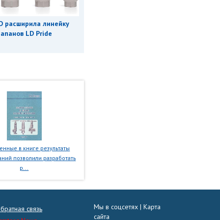
D расширила линейку
апанов LD Pride
нные в книге результаты
ний позволили разработать
р...
Мы в соцсетях |
Карта
братная связь
сайта