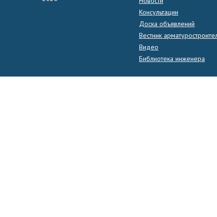
Новости
Консультации
Доска объявлений
Вестник арматуростроите
Видео
Библиотека инженера