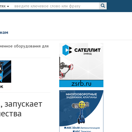
тях
 нам
еменное оборудования для
 запускает
чества