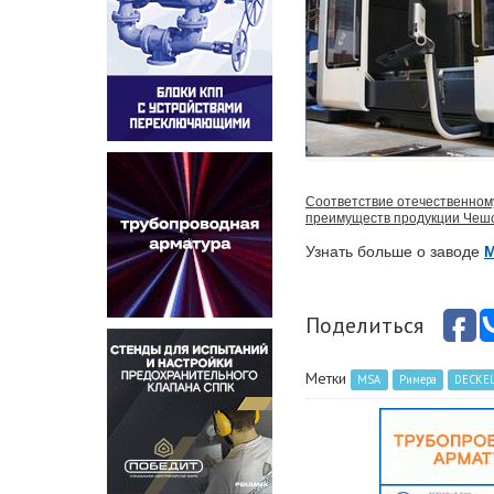
Соответствие отечественному
преимуществ продукции Чешс
Узнать больше о заводе
Поделиться
Метки
MSA
Римера
DECKE