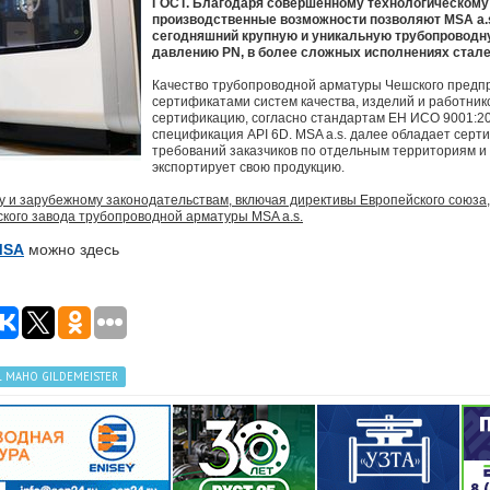
ГОСТ. Благодаря совершенному технологическому
производственные возможности позволяют MSA a.s
сегодняшний крупную и уникальную трубопроводн
давлению PN, в более сложных исполнениях стале
Качество трубопроводной арматуры Чешского предп
сертификатами систем качества, изделий и работнико
сертификацию, согласно стандартам ЕН ИСО 9001:200
спецификация API 6D. MSA a.s. далее обладает серт
требований заказчиков по отдельным территориям и 
экспортирует свою продукцию.
 и зарубежному законодательствам, включая директивы Европейского союза,
кого завода трубопроводной арматуры MSA a.s.
MSA
можно здесь
L MAHO GILDEMEISTER