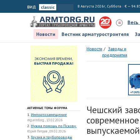
вид
8 Августа 2026г, Суббота
€ — 94.8
Весь
Новости
Вестник арматуростроителя
З
Новости
Заводы и
предприятия
Чешский зав
АКТИВНЫЕ ТЕМЫ ФОРУМА
1.
Импортозамещение
современное
mg.armtorg , 13.02.2026
2.
Нужна помощь по Пскову.
выпускаемой
Юрий Петров , 09.02.2026
3.
Грузия и трубопроводы