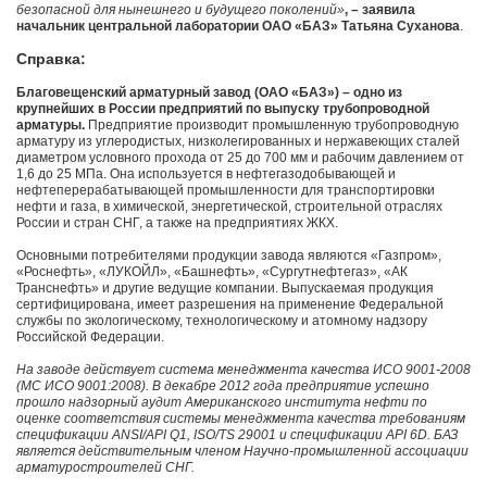
безопасной для нынешнего и будущего поколений»
, – заявила
начальник центральной лаборатории ОАО «БАЗ» Татьяна Суханова
.
Справка:
Благовещенский арматурный завод (ОАО «БАЗ») – одно из
крупнейших в России предприятий по выпуску трубопроводной
арматуры.
Предприятие производит промышленную трубопроводную
арматуру из углеродистых, низколегированных и нержавеющих сталей
диаметром условного прохода от 25 до 700 мм и рабочим давлением от
1,6 до 25 МПа. Она используется в нефтегазодобывающей и
нефтеперерабатывающей промышленности для транспортировки
нефти и газа, в химической, энергетической, строительной отраслях
России и стран СНГ, а также на предприятиях ЖКХ.
Основными потребителями продукции завода являются «Газпром»,
«Роснефть», «ЛУКОЙЛ», «Башнефть», «Сургутнефтегаз», «АК
Транснефть» и другие ведущие компании. Выпускаемая продукция
сертифицирована, имеет разрешения на применение Федеральной
службы по экологическому, технологическому и атомному надзору
Российской Федерации.
На заводе действует система менеджмента качества ИСО 9001-2008
(МС ИСО 9001:2008). В декабре 2012 года предприятие успешно
прошло надзорный аудит Американского института нефти по
оценке соответствия системы менеджмента качества требованиям
спецификации ANSI/API Q1, ISO/TS 29001 и спецификации API 6D. БАЗ
является действительным членом Научно-промышленной ассоциации
арматуростроителей СНГ.