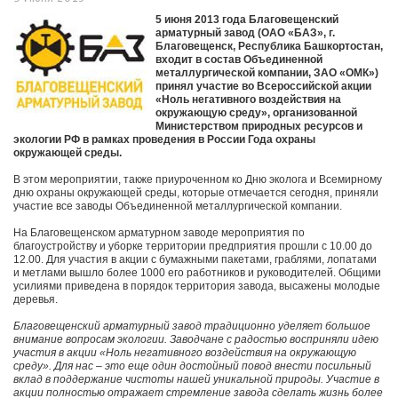
5 июня 2013 года Благовещенский
арматурный завод (ОАО «БАЗ», г.
Благовещенск, Республика Башкортостан,
входит в состав Объединенной
металлургической компании, ЗАО «ОМК»)
принял участие во Всероссийской акции
«Ноль негативного воздействия на
окружающую среду», организованной
Министерством природных ресурсов и
экологии РФ в рамках проведения в России Года охраны
окружающей среды.
В этом мероприятии, также приуроченном ко Дню эколога и Всемирному
дню охраны окружающей среды, которые отмечается сегодня, приняли
участие все заводы Объединенной металлургической компании.
На Благовещенском арматурном заводе мероприятия по
благоустройству и уборке территории предприятия прошли с 10.00 до
12.00. Для участия в акции с бумажными пакетами, граблями, лопатами
и метлами вышло более 1000 его работников и руководителей. Общими
усилиями приведена в порядок территория завода, высажены молодые
деревья.
Благовещенский арматурный завод традиционно уделяет большое
внимание вопросам экологии. Заводчане с радостью восприняли идею
участия в акции «Ноль негативного воздействия на окружающую
среду». Для нас – это еще один достойный повод внести посильный
вклад в поддержание чистоты нашей уникальной природы. Участие в
акции полностью отражает стремление завода сделать жизнь более