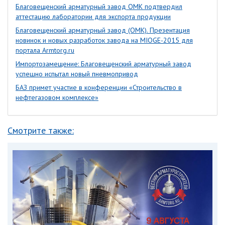
Благовещенский арматурный завод ОМК подтвердил
аттестацию лаборатории для экспорта продукции
Благовещенский арматурный завод (ОМК). Презентация
новинок и новых разработок завода на MIOGE-2015 для
портала Armtorg.ru
Импортозамещение: Благовещенский арматурный завод
успешно испытал новый пневмопривод
БАЗ примет участие в конференции «Строительство в
нефтегазовом комплексе»
Смотрите также: