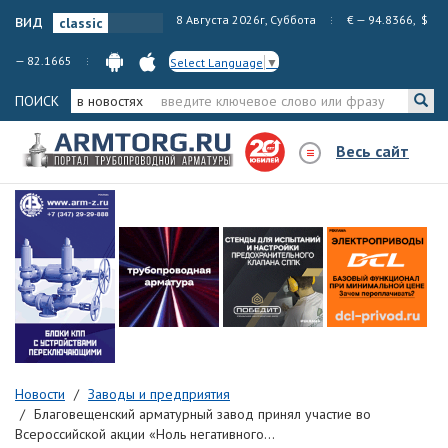
вид
8 Августа 2026г, Суббота
€ — 94.8366, $
— 82.1665
Select Language
▼
ПОИСК
в новостях
Весь сайт
Новости
Заводы и предприятия
Благовещенский арматурный завод принял участие во
Всероссийской акции «Ноль негативного...