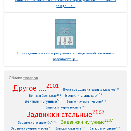
рождения...
Приведенные в книге результаты исследований позволили
разработать р...
Облако
товаров
2101
.Другое ....
166
Блоки предохранительных клапанов
933
Вентили стальные
161
Вентили бронзовые
555
Вентили чугунные
146
Вентили энергетические
373
Задвижки нержавеющие
2167
Задвижки стальные
1107
Задвижки чугунные
371
Задвижки стальные - ХЛ
87
304
338
Задвижки энергетические
Затворы стальные
Затворы чугунные