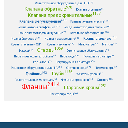
119
Испытательное оборудование для ТПА
970
Клапана обратные
61
Клапана отсечные
1127
Клапана предохранительные
686
Клапана регулирующие
128
Клапана энергетические
203
63
Компенсаторы сильфонные
Конденсатоотводчики стальные
70
220
Конденсатоотводчики чугунные
Котельное оборудование
610
Краны стальные
149
181
Краны бронзовые
Краны нержавеющие
87
149
88
433
Краны стальные - ХЛ
Краны чугунные
Манометры
Метизы
1069
Отводы
247
96
Насосы
Отопительное оборудование
46
441
48
Переключающие устройства
Переходы
Пожарная арматура
33
369
Радиаторы
Регулирующая арматура
53
176
57
Ремонтное оборудование для ТПА
Счетчики воды
Термометры
1156
Трубы
492
Тройники
72
Указатели уровня
67
410
206
Уплотнительные материалы
Фильтры, грязевики
Фитинги
2414
Фланцы
1251
Шаровые краны
261
Электроприводы