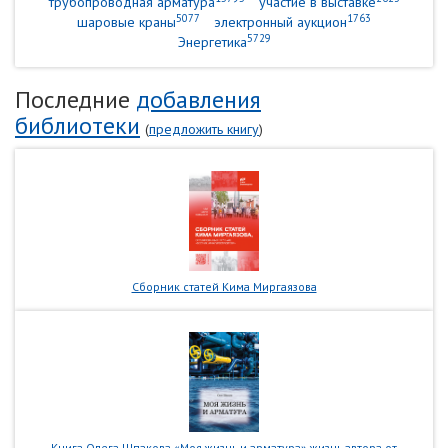
трубопроводная арматура
участие в выставке
5077
1763
шаровые краны
электронный аукцион
5729
Энергетика
Последние
добавления
библиотеки
(
предложить книгу
)
Сборник статей Кима Миргаязова
Книга Олега Шпакова «Моя жизнь и арматура» жизнь автора от