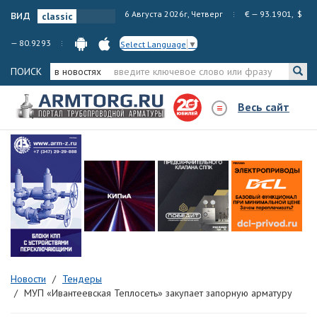
вид
6 Августа 2026г, Четверг
€ — 93.1901, $
— 80.9293
Select Language
▼
ПОИСК
в новостях
Весь сайт
Новости
Тендеры
МУП «Ивантеевская Теплосеть» закупает запорную арматуру