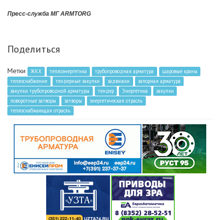
Пресс-служба МГ ARMTORG
Поделиться
Метки
ЖКХ
теплоэнергетика
трубопроводная арматура
шаровые краны
теплоснабжение
тендерные закупки
задвижки
запорная арматура
закупки трубопроводной арматуры
тендер
Энергетика
закупки
поворотные затворы
затворы
энергетическая отрасль
теплоснабжающая отрасль