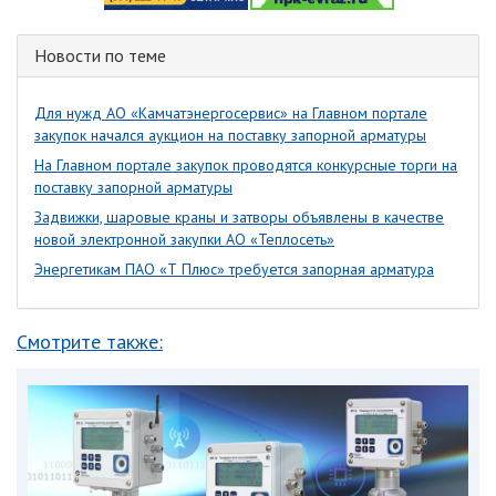
Новости по теме
Для нужд АО «Камчатэнергосервис» на Главном портале
закупок начался аукцион на поставку запорной арматуры
На Главном портале закупок проводятся конкурсные торги на
поставку запорной арматуры
Задвижки, шаровые краны и затворы объявлены в качестве
новой электронной закупки АО «Теплосеть»
Энергетикам ПАО «Т Плюс» требуется запорная арматура
Смотрите также: