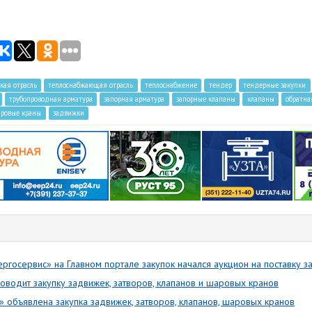
кая отрасль
теплоснабжающая отрасль
теплоснабжение
тендер
тендерные закупки
трубопроводная арматура
запорная арматура
запорные клапаны
клапаны
обратна
ровые краны
задвижки
ргосервис» на Главном портале закупок начался аукцион на поставку 
водит закупку задвижек, затворов, клапанов и шаровых кранов
 объявлена закупка задвижек, затворов, клапанов, шаровых кранов