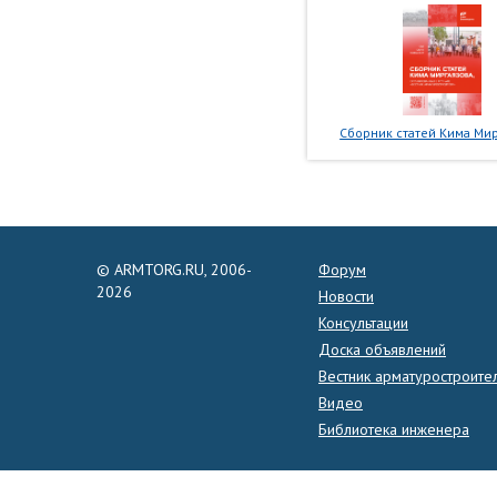
Сборник статей Кима Мир
© ARMTORG.RU, 2006-
Форум
2026
Новости
Консультации
Доска объявлений
Вестник арматуростроите
Видео
Библиотека инженера