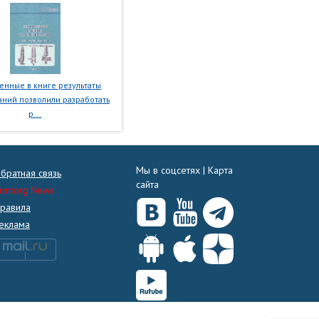
нные в книге результаты
ний позволили разработать
р...
Мы в соцсетях |
Карта
братная связь
сайта
rmtorg.News
равила
еклама