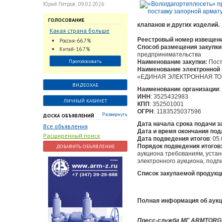
Юрий Петров , 09.02.2026
ГОЛОСОВАНИЕ
клапанов и других изделий.
Какая страна больше
всего поставляет
Реестровый номер извещен
Россия-66.7%
трубопроводную
Способ размещения закупки
Китай-16.7%
предпринимательства
арматуру в химическую
Проголосовать
Наименование закупки:
Пост
отрасль?
Наименование электронной 
«ЕДИНАЯ ЭЛЕКТРОННАЯ Т
ВИДЕОХАБ
Наименование организации
ИНН
: 3525432983
ЛИЧНЫЙ КАБИНЕТ
КПП
: 352501001
ОГРН
: 1183525037596
Развернуть
ДОСКА ОБЪЯВЛЕНИЙ
Дата начала срока подачи з
Все объявления
Дата и время окончания под
Расширенный поиск
Дата подведения итогов
: 05
Порядок подведения итогов
ДОБАВИТЬ ОБЪЯВЛЕНИЕ
аукциона требованиям, уста
электронного аукциона, под
Список закупаемой продукц
Полная информация об аукц
Пресс-служба МГ ARMTORG