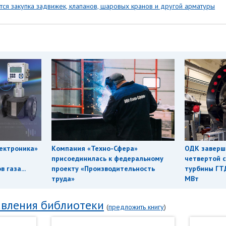
тся закупка задвижек, клапанов, шаровых кранов и другой арматуры
ектроника»
Компания «Техно-Сфера»
ОДК заверш
присоединилась к федеральному
четвертой с
 газа...
проекту «Производительность
турбины ГТ
труда»
МВт
вления библиотеки
(
предложить книгу
)