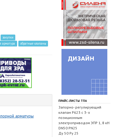
закупки
я арматура
обратные клапаны
ПРАЙС-ЛИСТЫ ТПА
Запорно- регулирующий
клапан Р623 с 3- х
запорной арматуры
позиционным
электроприводом ЭПР 1, 8 кН
DN50 PN25
Ду 50 Ру 25