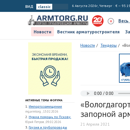
вид
6 Августа 2026г, Четверг
€ — 93.1
Весь
Новости
Вестник арматуростроителя
З
Новости
Тендеры
«Во
АКТИВНЫЕ ТЕМЫ ФОРУМА
«Вологдагорт
1.
Импортозамещение
запорной ар
mg.armtorg , 13.02.2026
2.
Нужна помощь по Пскову.
Юрий Петров , 09.02.2026
21 Апреля 2021
3.
Грузия и трубопроводы