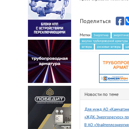
Поделиться
Метки
Энергетика
энергетичес
закупки трубопроводной арматуры
затворы
дисковые затворы
ша
Новости по теме
Для нужд АО «Камчатэне
«ЖДК-Энергоресурс» про
В АО «Урайтеплоэнергия»