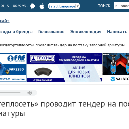
ПОИСК
в новос
901, $ — 80.9293
Select Language
▼
 сайт
аводы и бренды
Голосование
Энциклопедия
Написать
логдагортеплосеть» проводит тендер на поставку запорной арматуры
еплосеть» проводит тендер на по
матуры