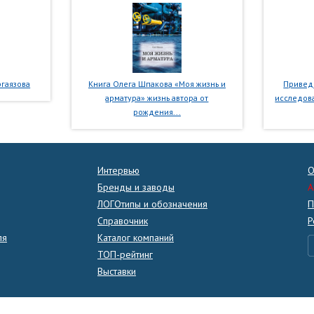
гаязова
Книга Олега Шпакова «Моя жизнь и
Приведе
арматура» жизнь автора от
исследова
рождения...
Интервью
О
Бренды и заводы
A
ЛОГОтипы и обозначения
П
Справочник
Р
ля
Каталог компаний
ТОП-рейтинг
Выставки