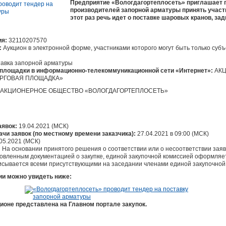
Предприятие «Вологдагортеплосеть» приглашает 
производителей запорной арматуры принять участ
этот раз речь идет о поставке шаровых кранов, за
ия:
32110207570
:
Аукцион в электронной форме, участниками которого могут быть только субъ
авка запорной арматуры
площадки в информационно-телекоммуникационной сети «Интернет»:
АКЦ
ОРГОВАЯ ПЛОЩАДКА»
: АКЦИОНЕРНОЕ ОБЩЕСТВО «ВОЛОГДАГОРТЕПЛОСЕТЬ»
аявок:
19.04.2021 (МСК)
ачи заявок (по местному времени заказчика):
27.04.2021 в 09:00 (МСК)
.05.2021 (МСК)
:
На основании принятого решения о соответствии или о несоответствии заяв
новленным документацией о закупке, единой закупочной комиссией оформляе
писывается всеми присутствующими на заседании членами единой закупочной
ии можно увидеть ниже:
ионе представлена на Главном портале закупок.