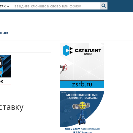
тях
 нам
ставку