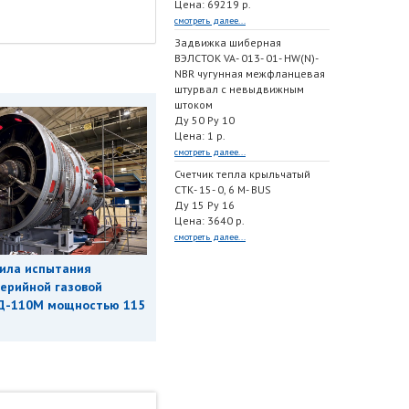
Цена: 69219 р.
смотреть далее...
Задвижка шиберная
ВЭЛСТОК VA- 013- 01- HW(N)-
NBR чугунная межфланцевая
штурвал с невыдвижным
штоком
Ду 50 Ру 10
Цена: 1 р.
смотреть далее...
Счетчик тепла крыльчатый
СТК- 15- 0, 6 M- BUS
Ду 15 Ру 16
Цена: 3640 р.
смотреть далее...
ила испытания
ерийной газовой
Д-110М мощностью 115