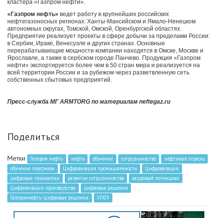
кластера «Газпром нефти».
«Газпром нефть»
ведет работу в крупнейших российских
нефтегазоносных регионах: Ханты-Мансийском и Ямало-Ненецком
автономных округах, Томской, Омской, Оренбургской областях.
Предприятие реализует проекты в сфере добычи за пределами России:
в Сербии, Ираке, Венесуэле и других странах. Основные
перерабатывающие мощности компании находятся в Омске, Москве и
Ярославле, а также в сербском городе Панчево. Продукция «Газпром
нефти» экспортируется более чем в 50 стран мира и реализуется на
всей территории России и за рубежом через разветвленную сеть
собственных сбытовых предприятий.
Пресс-служба МГ ARMTORG по материалам neftegaz.ru
Поделиться
Метки
Газпром нефть
нефть
обучение
сотрудничество
нефтяная отрасль
обучение персонала
Цифровизация промышленности
Цифровизация
цифровые технологии
развитие сотрудничества
кадровый потенциал
Цифровизация производства
цифровые решения
Газпромнефть-Цифровые решения
УГАТУ