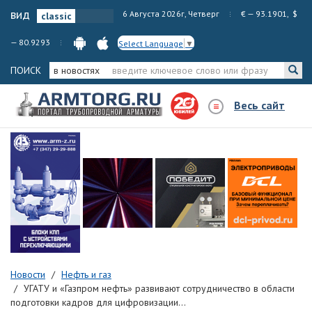
вид
6 Августа 2026г, Четверг
€ — 93.1901, $
— 80.9293
Select Language
▼
ПОИСК
в новостях
Весь сайт
Новости
Нефть и газ
УГАТУ и «Газпром нефть» развивают сотрудничество в области
подготовки кадров для цифровизации...