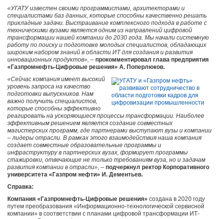
«УГАТУ известен своими программистами, архитекторами и
специалистами баз данных, которые способны качественно решать
прикладные задачи. Выстраивание комплексного подхода в работе с
техническими вузами является одним из направлений цифровой
трансформации нашей компании до 2030 года. Мы начали системную
работу по поиску и подготовке молодых специалистов, обладающих
широким набором знаний в области ИТ для создания и развития
инновационных продуктов»,
–
прокомментировал глава предприятия
«Газпромнефть-Цифровые решения» А. Поперлюков.
«Сейчас компания имеет высокий
уровень запроса на качество
подготовки выпускников. Нам
важно получить специалистов,
которые способны эффективно
реагировать на ускоряющиеся процессы трансформации. Наиболее
эффективным решением является создание совместных
магистерских программ, где партнерами выступают вузы и компании
– лидеры отрасли. В рамках этого взаимодействия наша компания
создает совместные образовательные программы и
инфраструктуру в партнерских вузах, формирует программы
стажировки, отвечающие не только требованиям вуза, но и задачам
развития компании в отрасли»,
–
подчеркнул ректор Корпоративного
университета «Газпром нефти» И. Дементьев.
Справка:
Компания «Газпромнефть-Цифровые решения»
создана в 2020 году
путем преобразования «Информационно-технологической сервисной
компании» в соответствии с планами цифровой трансформации ИТ-