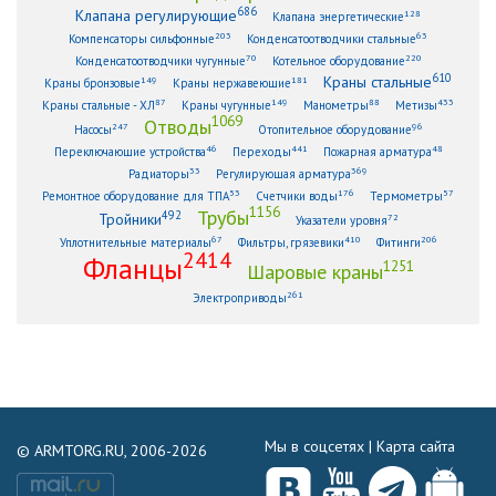
686
Клапана регулирующие
128
Клапана энергетические
203
63
Компенсаторы сильфонные
Конденсатоотводчики стальные
70
220
Конденсатоотводчики чугунные
Котельное оборудование
610
Краны стальные
149
181
Краны бронзовые
Краны нержавеющие
87
149
88
433
Краны стальные - ХЛ
Краны чугунные
Манометры
Метизы
1069
Отводы
247
96
Насосы
Отопительное оборудование
46
441
48
Переключающие устройства
Переходы
Пожарная арматура
33
369
Радиаторы
Регулирующая арматура
53
176
57
Ремонтное оборудование для ТПА
Счетчики воды
Термометры
1156
Трубы
492
Тройники
72
Указатели уровня
67
410
206
Уплотнительные материалы
Фильтры, грязевики
Фитинги
2414
Фланцы
1251
Шаровые краны
261
Электроприводы
Мы в соцсетях |
Карта сайта
© ARMTORG.RU, 2006-2026