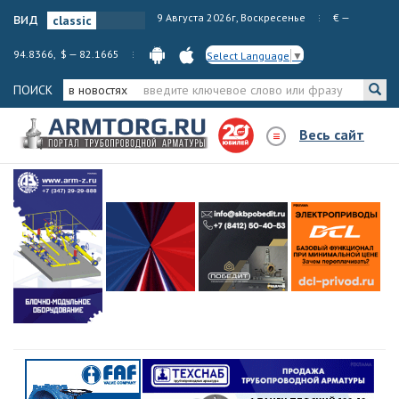
вид
9 Августа 2026г, Воскресенье
€ —
94.8366, $ — 82.1665
Select Language
▼
ПОИСК
в новостях
Весь сайт