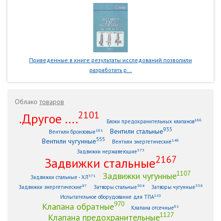
Приведенные в книге результаты исследований позволили
разработать р...
Облако
товаров
2101
.Другое ....
166
Блоки предохранительных клапанов
933
Вентили стальные
161
Вентили бронзовые
555
Вентили чугунные
146
Вентили энергетические
373
Задвижки нержавеющие
2167
Задвижки стальные
1107
Задвижки чугунные
371
Задвижки стальные - ХЛ
87
304
338
Задвижки энергетические
Затворы стальные
Затворы чугунные
119
Испытательное оборудование для ТПА
970
Клапана обратные
61
Клапана отсечные
1127
Клапана предохранительные