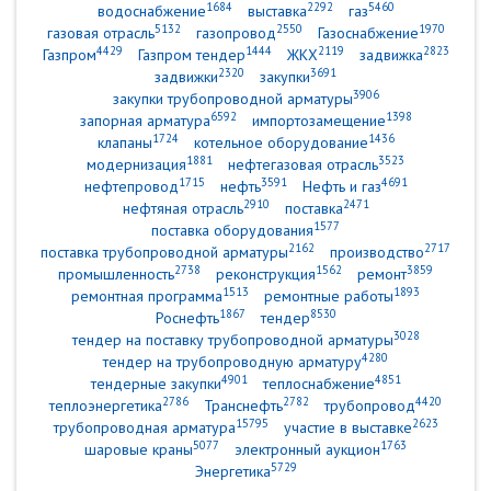
1684
2292
5460
водоснабжение
выставка
газ
5132
2550
1970
газовая отрасль
газопровод
Газоснабжение
4429
1444
2119
2823
Газпром
Газпром тендер
ЖКХ
задвижка
2320
3691
задвижки
закупки
3906
закупки трубопроводной арматуры
6592
1398
запорная арматура
импортозамещение
1724
1436
клапаны
котельное оборудование
1881
3523
модернизация
нефтегазовая отрасль
1715
3591
4691
нефтепровод
нефть
Нефть и газ
2910
2471
нефтяная отрасль
поставка
1577
поставка оборудования
2162
2717
поставка трубопроводной арматуры
производство
2738
1562
3859
промышленность
реконструкция
ремонт
1513
1893
ремонтная программа
ремонтные работы
1867
8530
Роснефть
тендер
3028
тендер на поставку трубопроводной арматуры
4280
тендер на трубопроводную арматуру
4901
4851
тендерные закупки
теплоснабжение
2786
2782
4420
теплоэнергетика
Транснефть
трубопровод
15795
2623
трубопроводная арматура
участие в выставке
5077
1763
шаровые краны
электронный аукцион
5729
Энергетика