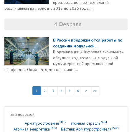
производственных технологий,
рассчитанный на период с 2018 по 2025 годы....
4 Февраля
В России продолжаются работы по
созданию модульной...
В организации «Цифровая экономика»
обсудили ход создания модульной
мультисервисной промышленной
платформы. Ожидается, что она станет...
1
2
3
4
5
6
>
>>
Теги
новостей
1852
2494
Арматуростроение
атомная отрасль
1760
1943
Атомная энергетика
Вестник Арматуростроителя