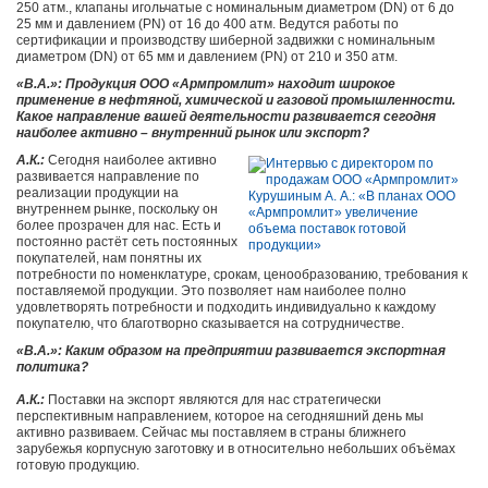
250 атм., клапаны игольчатые с номинальным диаметром (DN) от 6 до
25 мм и давлением (PN) от 16 до 400 атм. Ведутся работы по
сертификации и производству шиберной задвижки с номинальным
диаметром (DN) от 65 мм и давлением (PN) от 210 и 350 атм.
«В.А.»: Продукция ООО «Армпромлит» находит широкое
применение в нефтяной, химической и газовой промышленности.
Какое направление вашей деятельности развивается сегодня
наиболее активно – внутренний рынок или экспорт?
А.К.:
Сегодня наиболее активно
развивается направление по
реализации продукции на
внутреннем рынке, поскольку он
более прозрачен для нас. Есть и
постоянно растёт сеть постоянных
покупателей, нам понятны их
потребности по номенклатуре, срокам, ценообразованию, требования к
поставляемой продукции. Это позволяет нам наиболее полно
удовлетворять потребности и подходить индивидуально к каждому
покупателю, что благотворно сказывается на сотрудничестве.
«В.А.»: Каким образом на предприятии развивается экспортная
политика?
А.К.:
Поставки на экспорт являются для нас стратегически
перспективным направлением, которое на сегодняшний день мы
активно развиваем. Сейчас мы поставляем в страны ближнего
зарубежья корпусную заготовку и в относительно небольших объёмах
готовую продукцию.