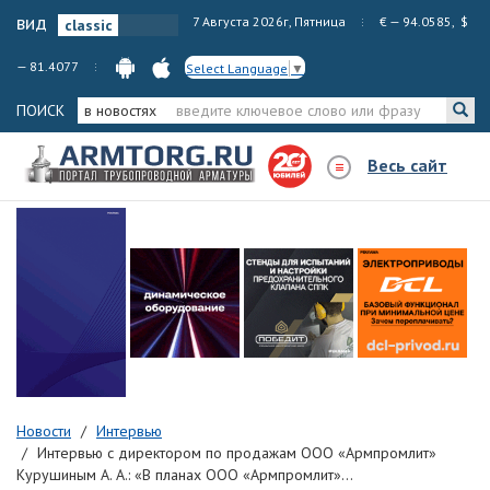
вид
7 Августа 2026г, Пятница
€ — 94.0585, $
— 81.4077
Select Language
▼
ПОИСК
в новостях
Весь сайт
Новости
Интервью
Интервью с директором по продажам ООО «Армпромлит»
Курушиным А. А.: «В планах ООО «Армпромлит»...