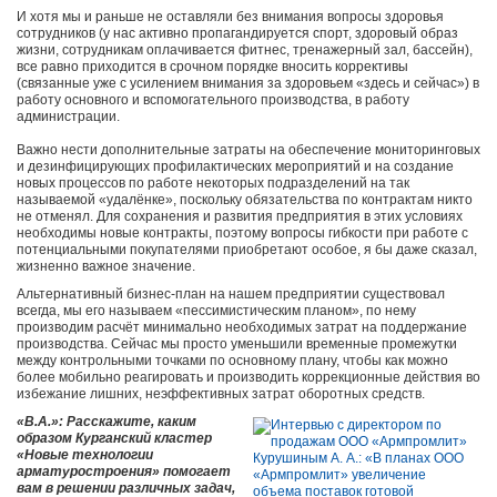
И хотя мы и раньше не оставляли без внимания вопросы здоровья
сотрудников (у нас активно пропагандируется спорт, здоровый образ
жизни, сотрудникам оплачивается фитнес, тренажерный зал, бассейн),
все равно приходится в срочном порядке вносить коррективы
(связанные уже с усилением внимания за здоровьем «здесь и сейчас») в
работу основного и вспомогательного производства, в работу
администрации.
Важно нести дополнительные затраты на обеспечение мониторинговых
и дезинфицирующих профилактических мероприятий и на создание
новых процессов по работе некоторых подразделений на так
называемой «удалёнке», поскольку обязательства по контрактам никто
не отменял. Для сохранения и развития предприятия в этих условиях
необходимы новые контракты, поэтому вопросы гибкости при работе с
потенциальными покупателями приобретают особое, я бы даже сказал,
жизненно важное значение.
Альтернативный бизнес-план на нашем предприятии существовал
всегда, мы его называем «пессимистическим планом», по нему
производим расчёт минимально необходимых затрат на поддержание
производства. Сейчас мы просто уменьшили временные промежутки
между контрольными точками по основному плану, чтобы как можно
более мобильно реагировать и производить коррекционные действия во
избежание лишних, неэффективных затрат оборотных средств.
«В.А.»: Расскажите, каким
образом Курганский кластер
«Новые технологии
арматуростроения» помогает
вам в решении различных задач,