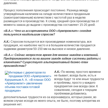
давление.
Процесс пополнения происходит постоянно. Разница между
утверждённым наличием на складе количеством и проданным
(законтрактованным) количеством с частотой раз в неделю
размещается в производство. К слову, средний срок производства от
момента заказа до выдачи с производства составляет 15-20 дней.
«В.А.»: Что из ассортимента ООО «Армпромлит» сегодня
пользуется наибольшим спросом?
А.К.:
Спросом пользуется вся производимая номенклатура, вся
продукция, но наиболее часто и в большем количестве продаются
задвижки диаметром 50-150 мм на высокое и низкое давление.
«В.А.»: Сейчас непростое время для многих заводов и компаний.
Предпринимаются ли на вашем заводе гибкие системы работы с
клиентами? Существует альтернативный бизнес-план
производства?
А.К.:
По-моему, простого времени
не бывает, всегда были, есть и
всегда будут те или иные трудности
и проблемы, просто у каждого
предприятия они всегда свои. К
сожалению, сегодня к текущим
проблемам добавились
дополнительные трудности из-за коронавируса, которых ранее, во
всяком случае исходя из моего опыта, не было, поэтому алгоритма их
решения нет.