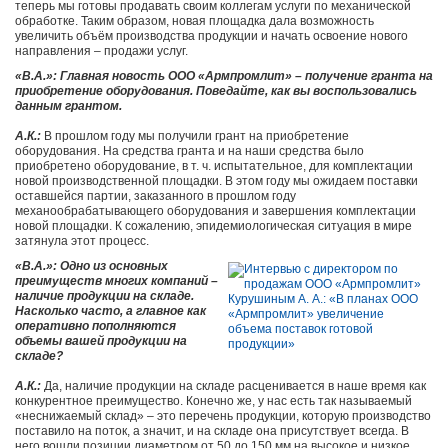
теперь мы готовы продавать своим коллегам услуги по механической
обработке. Таким образом, новая площадка дала возможность
увеличить объём производства продукции и начать освоение нового
направления – продажи услуг.
«В.А.»: Главная новость ООО «Армпромлит» – получение гранта на
приобретение оборудования. Поведайте, как вы воспользовались
данным грантом.
А.К.:
В прошлом году мы получили грант на приобретение
оборудования. На средства гранта и на наши средства было
приобретено оборудование, в т. ч. испытательное, для комплектации
новой производственной площадки. В этом году мы ожидаем поставки
оставшейся партии, заказанного в прошлом году
механообрабатывающего оборудования и завершения комплектации
новой площадки. К сожалению, эпидемиологическая ситуация в мире
затянула этот процесс.
«В.А.»: Одно из основных
преимуществ многих компаний –
наличие продукции на складе.
Насколько часто, а главное как
оперативно пополняются
объемы вашей продукции на
складе?
А.К.:
Да, наличие продукции на складе расценивается в наше время как
конкурентное преимущество. Конечно же, у нас есть так называемый
«неснижаемый склад» – это перечень продукции, которую производство
поставило на поток, а значит, и на складе она присутствует всегда. В
него вошли позиции диаметром от 50 до 150 мм на высокое и низкое