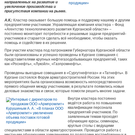
направленных на развитие и
увеличение производства и
присутствия компании на рынке.
А.К.:
Кластер оказывает большую помощь и поддержку нашему и другим
предприятиям-участникам. Управляющая компания кластера – Фонд
«Агентство технологического развития Курганской области» –
постоянно мониторит потребности и решаемые задачи предприятий-
участников и старается сделать всё необходимое, чтобы оказать
помощь и содействие в их решении.
При участии кластера под патронажем Губернатора Курганской области
были организованы и успешно проведены в Кургане совещания с
представителями крупных нефтегазодобывающих предприятий, таких
как «Роснефть», «Лукойл», «Газпромнефть».
Проведены выездные совещания в «Сургутнефтегаз» и «Татнефть». В
Кургане состоялся Форум арматуростроителей России. На этих
мероприятиях была организована возможность непосредственного
прямого общения между участниками, в результате появились новые
деловые знакомства и связи, которые помогли решить многие задачи.
Внутри кластера постоянно
ведётся работа по повышению
квалификации персонала
предприятий-участников. По
заявленным темам проходят
обучающие курсы, семинары,
круглые столы с ведущими
специалистами в области арматуростроения. Проводится работа с
местными обучающими заведениями по подготовке востребованных в