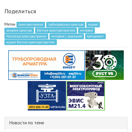
Поделиться
Метки
Арматуростроение
трубопроводная арматура
журнал
запорная арматура
Вестник Арматуростроителя
интервью
Российское арматуростроение
интервью с дирекцией
Армпромлит
журнал Вестник арматуростроителя
Новости по теме