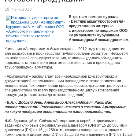
18 Июня 2020
В третьем номере журнала
«Вестник арматуростроителя»
представлено интервью
с директором по продажам ООО
«Армпромлит» Курушиным
Александром Александровичем.
Компания «Армпромлит» была создана в 2012 году как предприятие
для разработки и производства трубопроводной арматуры. Несмотря
на небольшой срок существования, компании удалось объединить
персонал с многолетним опытом проектирования и производства
трубопроводной арматуры.
«Армпромлит» располагает всей необходимой конструкторской
документацией, промышленными площадями и технологическими
мощностями. Технологический процесс производства контролируется
специалистами по всему производственному циклу изготовления
продукции (от заготовки до готового изделия).
«В.А.»: Добрый день, Александр Александрович. Рады Вас
приветствовать! Расскажите немного о компании Армпромлит,
на какую продукцию ориентировано ваше производство.
А.К.:
Здравствуйте. Сейчас «Армпромлит» серийно производит
задвижки клиновые с номинальным диаметром (DN) от 15 до 500 мм и
давлением (PN) от 16 до 250 атм., клапаны запорные проходные с
номинальным диаметром (DN) от 15 до 25 мм и давлением (PN) от 16 до