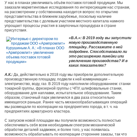
У нас в планах увеличивать объём поставок готовой продукции. Мы
заказали маркетинговые исследования по интересующим нас странам,
на рассмотрении у собственника находится вопрос по открытию
представительства в ближнем зарубежье, поскольку наличие
представительства с долевым участием местного капитала намного
упрощает процессы участия в закупочных процедурах в стране
присутствия.
«В.А.»: В 2019 году вы запустили
новую производственную
площадку. Расскажите о ней
подробнее. Способствовало ли
это расширению линейки или
увеличению производства? И в
каких показателях?
А.К.:
Да, действительно в 2018 году мы приобрели дополнительную
производственную площадку, подвели к ней коммуникации –
электричество, воду, газ. В 2019 году наполнили оборудованием: станки
токарной группы, фрезерной группы с ЧПУ, шлифовальные станки,
оборудование для наплавки, испытательное оборудование. Таким
образом, станочный парк увеличился в два раза относительно
имеющегося раньше. Ранее часть механообрабатывающих операций
мы размещали по кооперации на предприятиях города, в т. ч. на
предприятиях арматурного кластера.
С запуском новой площадки мы получили возможность полностью
обеспечивать себя всем необходимым спектром механической
обработки деталей задвижек, и более того, у нас появилась
возможность обрабатывать по кооперации сторонние заказы, так что