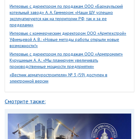
Интервью с директором по продажам ООО «Барнаульский
котельный завод» А. А. Гаммером: «Наши ШУ успешно
эксплуатируются как на территории РФ, так и за ее
пределами»
Интервью с коммерческим директором ООО «Армтехстрой»
Уфимцевой А. В.: «Новые методы работы открыли новые
возможности!»
Интервью с директором по продажам ООО «Армпромлит»
Курушиным А. А.: «Мы планируем увеличивать
производственные мощности предприятия»
«Вестник арматуростроителя» № 3 (59) доступен в
электронной версии
Смотрите также: