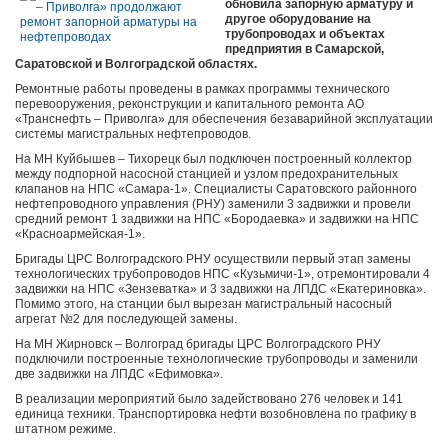
обновила запорную арматуру и
другое оборудование на
трубопроводах и объектах
предприятия в Самарской,
Саратовской и Волгоградской областях.
Ремонтные работы проведены в рамках программы технического
перевооружения, реконструкции и капитального ремонта АО
«Транснефть – Приволга» для обеспечения безаварийной эксплуатации
системы магистральных нефтепроводов.
На МН Куйбышев – Тихорецк был подключен построенный коллектор
между подпорной насосной станцией и узлом предохранительных
клапанов на НПС «Самара-1». Специалисты Саратовского районного
нефтепроводного управления (РНУ) заменили 3 задвижки и провели
средний ремонт 1 задвижки на НПС «Бородаевка» и задвижки на НПС
«Красноармейская-1».
Бригады ЦРС Волгоградского РНУ осуществили первый этап замены
технологических трубопроводов НПС «Кузьмичи-1», отремонтировали 4
задвижки на НПС «Зензеватка» и 3 задвижки на ЛПДС «Екатериновка».
Помимо этого, на станции был вырезан магистральный насосный
агрегат №2 для последующей замены.
На МН Жирновск – Волгоград бригады ЦРС Волгоградского РНУ
подключили построенные технологические трубопроводы и заменили
две задвижки на ЛПДС «Ефимовка».
В реализации мероприятий было задействовано 276 человек и 141
единица техники. Транспортировка нефти возобновлена по графику в
штатном режиме.