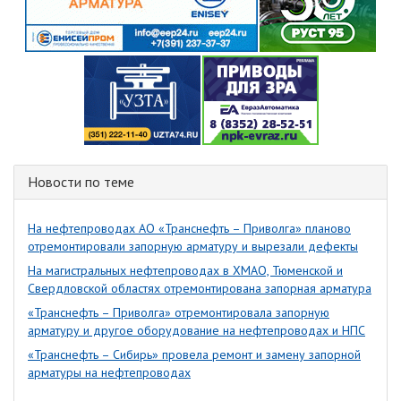
Новости по теме
На нефтепроводах АО «Транснефть – Приволга» планово
отремонтировали запорную арматуру и вырезали дефекты
На магистральных нефтепроводах в ХМАО, Тюменской и
Свердловской областях отремонтирована запорная арматура
«Транснефть – Приволга» отремонтировала запорную
арматуру и другое оборудование на нефтепроводах и НПС
«Транснефть – Сибирь» провела ремонт и замену запорной
арматуры на нефтепроводах