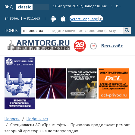
вид
10 Августа 2026г, Понедельник
€ —
94.8366, $ — 82.1665
Select Language
▼
ПОИСК
в новостях
Весь сайт
Новости
Нефть и газ
Специалисты АО «Транснефть – Приволга» продолжают ремонт
запорной арматуры на нефтепроводах