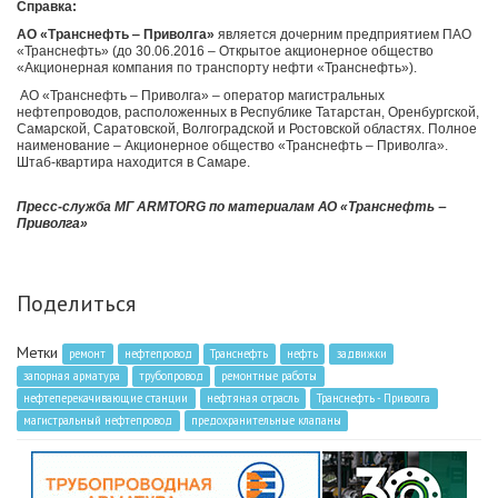
Справка:
АО «Транснефть ‒ Приволга»
является дочерним предприятием ПАО
«Транснефть» (до 30.06.2016 ‒ Открытое акционерное общество
«Акционерная компания по транспорту нефти «Транснефть»).
АО «Транснефть ‒ Приволга» ‒ оператор магистральных
нефтепроводов, расположенных в Республике Татарстан, Оренбургской,
Самарской, Саратовской, Волгоградской и Ростовской областях. Полное
наименование ‒ Акционерное общество «Транснефть ‒ Приволга».
Штаб-квартира находится в Самаре.
Пресс-служба МГ ARMTORG по материалам АО «Транснефть ‒
Приволга»
Поделиться
Метки
ремонт
нефтепровод
Транснефть
нефть
задвижки
запорная арматура
трубопровод
ремонтные работы
нефтеперекачивающие станции
нефтяная отрасль
Транснефть - Приволга
магистральный нефтепровод
предохранительные клапаны