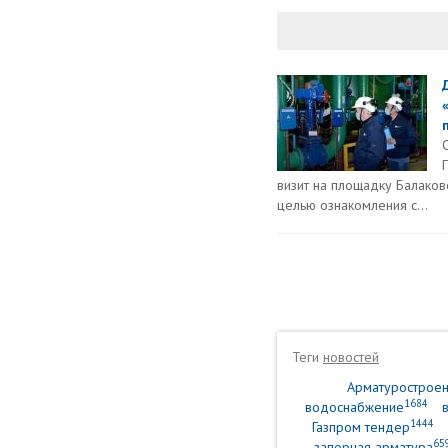
визит на площадку Балаков
целью ознакомления с...
Теги
новостей
Арматурострое
1684
водоснабжение
1444
Газпром тендер
65
запорная арматура