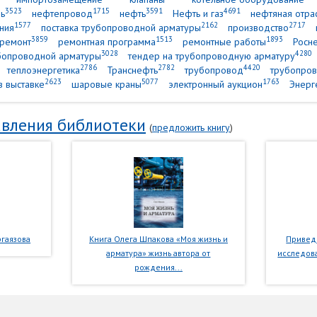
3523
1715
3591
4691
ь
нефтепровод
нефть
Нефть и газ
нефтяная отра
1577
2162
2717
ния
поставка трубопроводной арматуры
производство
3859
1513
1893
ремонт
ремонтная программа
ремонтные работы
Росн
3028
4280
убопроводной арматуры
тендер на трубопроводную арматуру
2786
2782
4420
теплоэнергетика
Транснефть
трубопровод
трубопров
2623
5077
1763
в выставке
шаровые краны
электронный аукцион
Энерг
вления библиотеки
(
предложить книгу
)
гаязова
Книга Олега Шпакова «Моя жизнь и
Приведе
арматура» жизнь автора от
исследова
рождения...