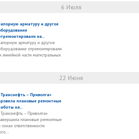
6 Июля
Запорную арматуру и другое
оборудование
отремонтировали на...
Запорную арматуру и другое
оборудование отремонтировали
 линейной части магистральных
22 Июня
«Транснефть – Приволга»
провела плановые ремонтные
работы на...
«Транснефть – Приволга»
завершила плановые ремонтные
 зонах ответственности
го...