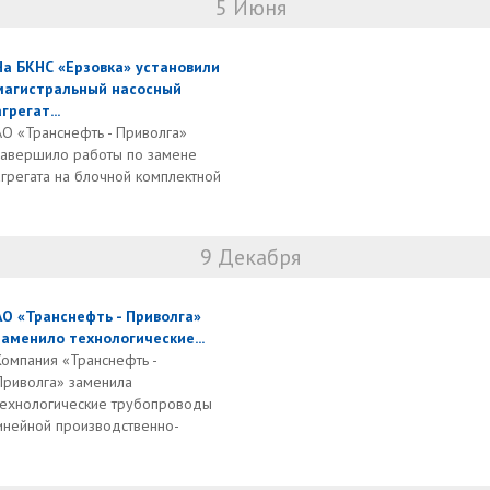
5 Июня
На БКНС «Ерзовка» установили
магистральный насосный
агрегат...
АО «Транснефть - Приволга»
завершило работы по замене
агрегата на блочной комплектной
9 Декабря
АО «Транснефть - Приволга»
заменило технологические...
Компания «Транснефть -
Приволга» заменила
технологические трубопроводы
инейной производственно-