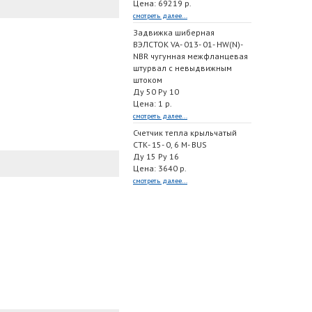
Цена: 69219 р.
смотреть далее...
Задвижка шиберная
ВЭЛСТОК VA- 013- 01- HW(N)-
NBR чугунная межфланцевая
штурвал с невыдвижным
штоком
Ду 50 Ру 10
Цена: 1 р.
смотреть далее...
Счетчик тепла крыльчатый
СТК- 15- 0, 6 M- BUS
Ду 15 Ру 16
Цена: 3640 р.
смотреть далее...