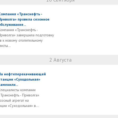
Компания «Транснефть -
Приволга» провела сезонное
обслуживание...
Компания «Транснефть -
Приволга» завершила подготовку
в к новому отопительному
исты...
2 Августа
На нефтеперекачивающей
станции «Суходольная»
заменили...
Специалисты компании
«Транснефть - Приволга»
сосный агрегат на
ции «Суходольная» в...