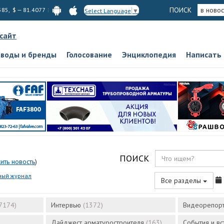
ПОИСК
в новос
585, $ — 81.4077
Select Language
▼
 сайт
аводы и бренды
Голосование
Энциклопедия
Написать
ПОИСК
ить новость
)
ный журнал
Все разделы
7174)
Интервью
(1372)
Видеорепор
Дайджест арматуростроителя
(163)
События и в