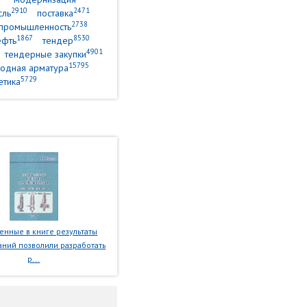
2910
2471
сль
поставка
2738
промышленность
1867
8530
ефть
тендер
4901
тендерные закупки
15795
одная арматура
5729
етика
нные в книге результаты
ний позволили разработать
р...