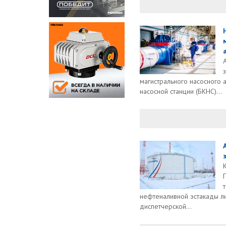
магистрального насосного 
насосной станции (БКНС)...
нефтеналивной эстакады л
диспетчерской...