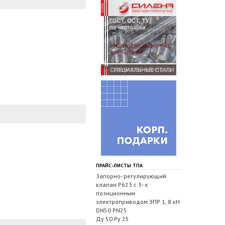
ПРАЙС-ЛИСТЫ ТПА
Запорно- регулирующий
клапан Р623 с 3- х
позиционным
электроприводом ЭПР 1, 8 кН
DN50 PN25
Ду 50 Ру 25