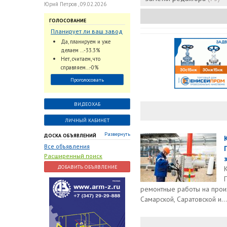
Юрий Петров , 09.02.2026
ГОЛОСОВАНИЕ
Планирует ли ваш завод
использовать
Да, планируем и уже
промышленный
делаем ...-33.3%
интеллект и цифровые
Нет, считаем, что
заказы для ускорения
справляем...-0%
обработки заказов и
Проголосовать
оперативной отгрузки
продукции конечному
потребителю?
ВИДЕОХАБ
ЛИЧНЫЙ КАБИНЕТ
Развернуть
ДОСКА ОБЪЯВЛЕНИЙ
Все объявления
Расширенный поиск
ДОБАВИТЬ ОБЪЯВЛЕНИЕ
ремонтные работы на прои
Самарской, Саратовской и...