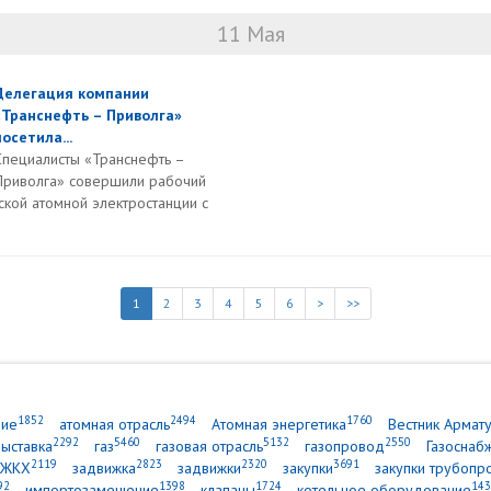
11 Мая
Делегация компании
«Транснефть – Приволга»
посетила...
Специалисты «Транснефть –
Приволга» совершили рабочий
ской атомной электростанции с
1
2
3
4
5
6
>
>>
1852
2494
1760
ние
атомная отрасль
Атомная энергетика
Вестник Армат
2292
5460
5132
2550
выставка
газ
газовая отрасль
газопровод
Газоснаб
2119
2823
2320
3691
ЖКХ
задвижка
задвижки
закупки
закупки трубопр
92
1398
1724
143
импортозамещение
клапаны
котельное оборудование