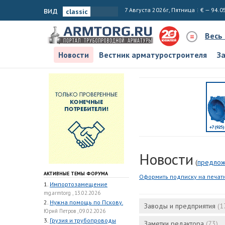
вид
7 Августа 2026г, Пятница
€ — 94.0
Весь
Новости
Вестник арматуростроителя
З
Новости
(
предлож
АКТИВНЫЕ ТЕМЫ ФОРУМА
Оформить подписку на печат
1.
Импортозамещение
mg.armtorg , 13.02.2026
2.
Нужна помощь по Пскову.
Заводы и предприятия
(1
Юрий Петров , 09.02.2026
3.
Грузия и трубопроводы
Заметки редактора
(73)