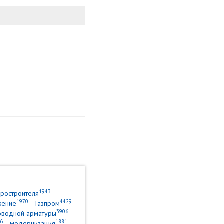
1943
уростроителя
1970
4429
жение
Газпром
3906
оводной арматуры
6
1881
модернизация