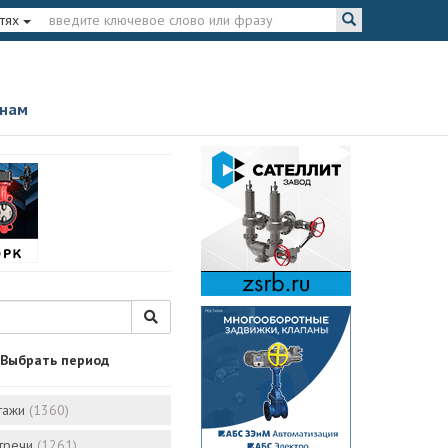
тях
 нам
Выбрать период
тажи
(1360)
стречи
(1261)