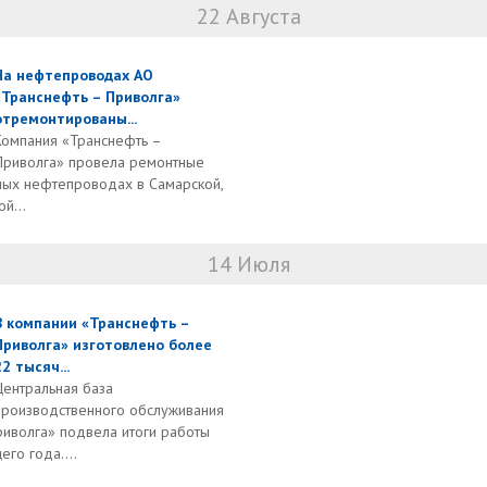
22 Августа
На нефтепроводах АО
«Транснефть – Приволга»
отремонтированы...
Компания «Транснефть –
Приволга» провела ремонтные
ных нефтепроводах в Самарской,
й...
14 Июля
В компании «Транснефть –
Приволга» изготовлено более
22 тысяч...
Центральная база
производственного обслуживания
риволга» подвела итоги работы
го года....