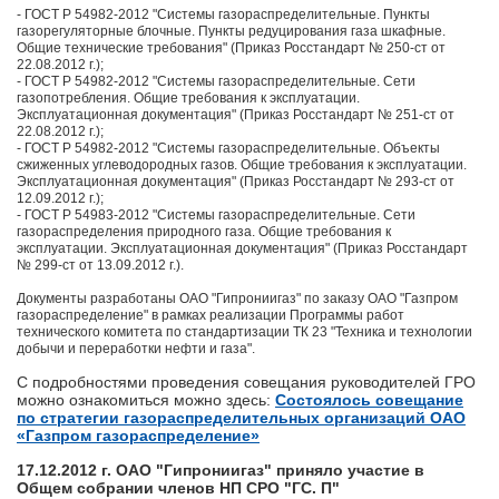
- ГОСТ Р 54982-2012 "Системы газораспределительные. Пункты
газорегуляторные блочные. Пункты редуцирования газа шкафные.
Общие технические требования" (Приказ Росстандарт № 250-ст от
22.08.2012 г.);
- ГОСТ Р 54982-2012 "Системы газораспределительные. Сети
газопотребления. Общие требования к эксплуатации.
Эксплуатационная документация" (Приказ Росстандарт № 251-ст от
22.08.2012 г.);
- ГОСТ Р 54982-2012 "Системы газораспределительные. Объекты
сжиженных углеводородных газов. Общие требования к эксплуатации.
Эксплуатационная документация" (Приказ Росстандарт № 293-ст от
12.09.2012 г.);
- ГОСТ Р 54983-2012 "Системы газораспределительные. Сети
газораспределения природного газа. Общие требования к
эксплуатации. Эксплуатационная документация" (Приказ Росстандарт
№ 299-ст от 13.09.2012 г.).
Документы разработаны ОАО "Гипрониигаз" по заказу ОАО "Газпром
газораспределение" в рамках реализации Программы работ
технического комитета по стандартизации ТК 23 "Техника и технологии
добычи и переработки нефти и газа".
С подробностями проведения совещания руководителей ГРО
можно ознакомиться можно здесь:
Состоялось совещание
по стратегии газораспределительных организаций ОАО
«Газпром газораспределение»
17.12.2012 г. ОАО "Гипрониигаз" приняло участие в
Общем собрании членов НП СРО "ГС. П"