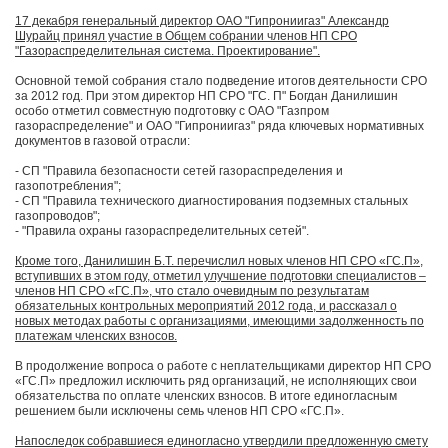
17 декабря генеральный директор ОАО "Гипрониигаз" Александр
Шурайц принял участие в Общем собрании членов НП СРО
"Газораспределительная система. Проектирование".
Основной темой собрания стало подведение итогов деятельности СРО
за 2012 год. При этом директор НП СРО "ГС. П" Богдан Данилишин
особо отметил совместную подготовку с ОАО "Газпром
газораспределение" и ОАО "Гипрониигаз" ряда ключевых нормативных
документов в газовой отрасли:
- СП "Правила безопасности сетей газораспределения и
газопотребления";
- СП "Правила технического диагностирования подземных стальных
газопроводов";
- "Правила охраны газораспределительных сетей".
Кроме того, Данилишин Б.Т. перечислил новых членов НП СРО «ГС.П»,
вступивших в этом году, отметил улучшение подготовки специалистов –
членов НП СРО «ГС.П», что стало очевидным по результатам
обязательных контрольных мероприятий 2012 года, и рассказал о
новых методах работы с организациями, имеющими задолженность по
платежам членских взносов.
В продолжение вопроса о работе с неплательщиками директор НП СРО
«ГС.П» предложил исключить ряд организаций, не исполняющих свои
обязательства по оплате членских взносов. В итоге единогласным
решением были исключены семь членов НП СРО «ГС.П».
Напоследок собравшиеся единогласно утвердили предложенную смету