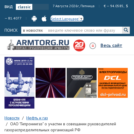
вид
7 Августа 2026г, Пятница
€ — 94.0585, $
— 81.4077
Select Language
▼
ПОИСК
в новостях
Весь сайт
Новости
Нефть и газ
ОАО "Гипрониигаз" о участии в совещании руководителей
газораспределительных организаций РФ