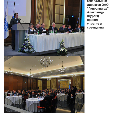
генеральный
директор ОАО
"Гипрониигаз"
Александр
Шурайц
принял
участие в
совещании