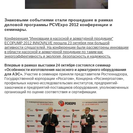
Знаковыми событиями стали прошедшие в рамках
деловой программы PCVExpo 2012 конференции и
семинары.
Конференция "Инновации в насосной и арматурной продукции"
ECOPUMP 2012 INNOVALVE прошла 23 октября при большой
активности слушателей. На конференции были рассмотрены инновации
в области насосной и арматурной продукции по таким как:
энергоэффективность и экология, безопасность и надежность.
Впервые в рамках выставки 24 октября состоялся семинар
«Особенности изготовления насосного и арматурного оборудования
для АЭС».
Участие в семинаре приняли представители Ростехнадзора,
Государственной корпорации «Росатом», Концерна «Росэнергоатом»,
профильных научно-исследовательских институтов, предприятий-
заказчиков и предприятий-поставщиков оборудования, уполномоченных
организаций по оценке соответствия и сертификации.