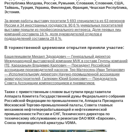
Республика Молдова, Россия, Румыния, Словакия, Словения, США,
Тайвань, Турция, Украина, Финляндия, Франция, Чешская Республика,
Эстония.
За время работы выставку посетили 5 693 специалиста из 63 регионов
России и 34 иностранных государств. 90,6 % уникальных посетителей
выставки пришли из профессионального интереса. Доля первых лиц
компаний составила 16 %, доля руководителей отделов и
подразделений составила 28,8 %.
В торжественной церемонии открытия приняли участие:
Башелеишвили Михаил Эдуардович — Генеральный директор
Международной выставочной компании MVK в составе Группы компаний
ITE, Караханьян Владимир Карпович — Президент Российской
ассоциации производителей насосов, Тер-Матеосянц Иван Тигранович
— Исполнительному директору Научно-промышленной ассоциации
арматуростроителей, Галеркин Юрий Борисович — Председатель
Совета Ассоциации компрессорщиков и пневматиков.
Также с приветственным словом выступили представители
Аппарата Комитета Государственной думы Федерального собрания
Российской Федерации по промышленности, Аппарата Президента
Московской Торгово-промышленной палаты, Совета главных
механиков нефтеперерабатывающей и нефтехимической
промышленности России и СНГ, Технического директора по
техническому обслуживанию и ремонтам ОАО МХК «Еврохим»,
Союза производителей арматуры VDMA.