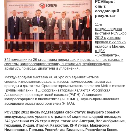
PCVExpo:
опыт,
создающий
результат
11-я
международная
выставка PCVExpo
2012 с успехом
прошла с 22 по 25
октября в Москве,
в ЦВК
«Экспоцентр».
342 компании из 26 стран мира представили промышленные насосы и
системы, компрессорную технику, пневматику, трубопроводную
арматуру, приводы, двигатели и уплотнения.
Международная выставка PCVExpo объединяет четыре
специализированных раздела: насосы, компрессоры, арматура,
приводы и двигатели. Организатором выставки является MVK в составе
Группы компаний ITE. Соорганизаторами являются Российская
Ассоциация производителей насосов (РАПН), Ассоциация
компрессорщиков и пневматиков (АСКОМП), Научно-промышленная
ассоциация арматуростроителей (НПАА).
PCVExpo 2012 вновь подтвердила свой статус ведущего события
международного уровня в отрасли, объединив на одной площадке
342 участника из 26 стран мира, таких как: Австрия, Великобритания,
Германия, Индия, Италия, Казахстан, КНР, Литва, Македония,
Нидерланды, Польша, Республика Беларусь, Республика Корея,