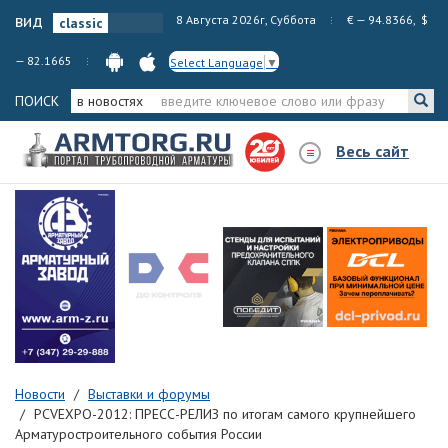
вид
8 Августа 2026г, Суббота
€ — 94.8366, $
— 82.1665
Select Language
▼
ПОИСК
в новостях
Весь сайт
Новости
Выставки и форумы
PCVEXPO-2012: ПРЕСС-РЕЛИЗ по итогам самого крупнейшего
Арматуростроительного события России