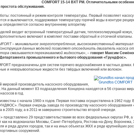
COMFORT 15-14 BXT PM. Отличительными особенн
 простота обслуживания.
боты: постоянный и режим контроля температуры. Первый позволяет насосу
тся и выключается, поддерживая температуру горячей воды в контуре рецир
 определяется согласно внутреннему алгоритму.
оделей входит встроенный температурный датчик, теплоизолирующий кожух, 
дополнительно включают в комплект поставки обратный и отсечной клапаны.
FORT – минимальное энергопотребление, высококачественный материал
Конструкция данных моделей позволяет отсоединить двигатель насоса от
отора смазывается перекачиваемой жидкостью»
, –
говорит Максим Семёно
Департамента промышленного и бытового оборудования «Грундфос».
ORT предназначены для систем горячего водоснабжения в частных домах.
вные и невзрывоопасные жидкости без твёрдых включений или волокон.
ий мировой производитель насосного оборудования,
ии. На данный момент 83 подразделения Концерна находятся в 56 странах ми
насосов в год.
вестны с начала 1960-х годов. Первая поставка осуществлена в 1962 году. 
НДФОС». Первая очередь завода по производству насосного оборудования 
 в 2005 году, а в 2011-м завершено строительство второй очереди.
представлено 29 представительствами во всех федеральных округах РФ, а т
ак на водоканалах Москвы, Санкт-Петербурга, Ростова-на-Дону, Воронежа, 
ля и ряда других городов, так и на иных объектах ЖКХ и ряде крупнейших р
спортивных сооружений.