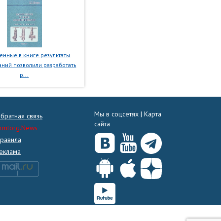
нные в книге результаты
ний позволили разработать
р...
Мы в соцсетях |
Карта
братная связь
сайта
rmtorg.News
равила
еклама