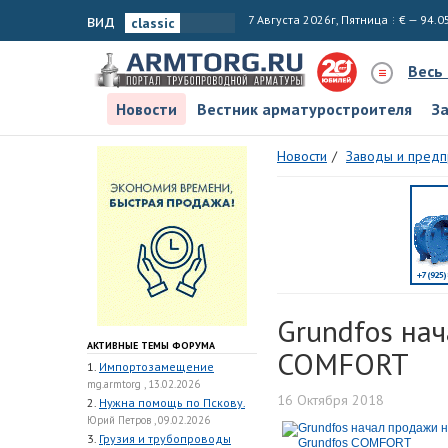
вид
7 Августа 2026г, Пятница
€ — 94.0
Весь
Новости
Вестник арматуростроителя
З
Новости
Заводы и предп
Grundfos на
АКТИВНЫЕ ТЕМЫ ФОРУМА
COMFORT
1.
Импортозамещение
mg.armtorg , 13.02.2026
16 Октября 2018
2.
Нужна помощь по Пскову.
Юрий Петров , 09.02.2026
3.
Грузия и трубопроводы