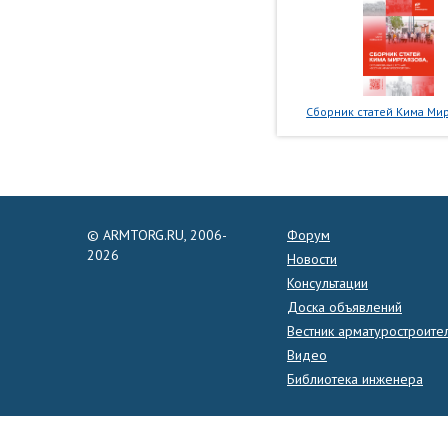
Сборник статей Кима Мир
© ARMTORG.RU, 2006-
Форум
2026
Новости
Консультации
Доска объявлений
Вестник арматуростроите
Видео
Библиотека инженера