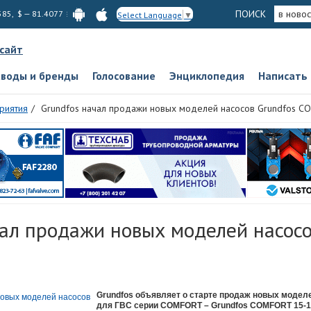
ПОИСК
в новос
585, $ — 81.4077
Select Language
▼
 сайт
аводы и бренды
Голосование
Энциклопедия
Написать
риятия
Grundfos начал продажи новых моделей насосов Grundfos 
чал продажи новых моделей насосо
Grundfos объявляет о старте продаж новых модел
для ГВС серии COMFORT – Grundfos COMFORT 15-14