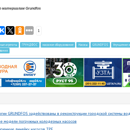
о материалам Grundfos
1
ные агрегаты
ГРУНДФОС
насосное оборудование
Насосы
GRUNDFOS
Улучшение к
ования
гии GRUNDFOS задействованы в реконструкции городской системы водо
ые модели погружных колодезных насосов
иренную линейку насосов TPE