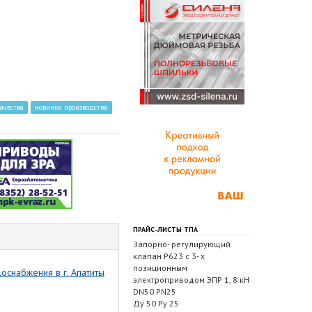
ачества
новинки производства
ПРАЙС-ЛИСТЫ ТПА
Запорно- регулирующий
клапан Р623 с 3- х
позиционным
снабжения в г. Апатиты
электроприводом ЭПР 1, 8 кН
DN50 PN25
Ду 50 Ру 25