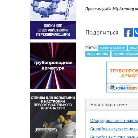
Пресс-служба МЦ Armtorg п
Поделиться
Метки
новые разработки
насос
новая линейка
новинки оборуд
Новости по теме
Оборудование и техноло
Grundfos выпускает нов
Grundfos выпустил расш