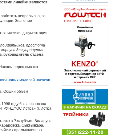
остями линейки являются
 работать непрерывно, во
куляции. Значение
техническая документация.
 подшипников, простота
 корпуса для упрощения
в, руководитель отдела
 Насосы перекачивают
ра. Общий объём
В 1998 году была основана
«ГРУНДФОС Истра» (г. Истра,
акже в Республике Беларусь.
Хабаровска, Сыктывкара,
оссийских промышленных