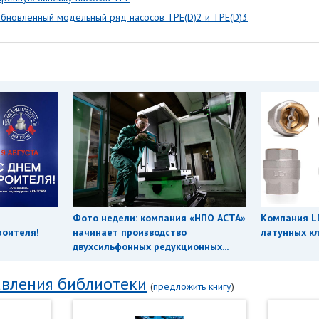
бновлённый модельный ряд насосов ТРЕ(D)2 и ТРЕ(D)3
Фото недели: компания «НПО АСТА»
Компания L
роителя!
начинает производство
латунных кл
двухсильфонных редукционных...
вления библиотеки
(
предложить книгу
)