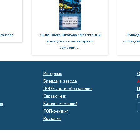
гаязова
Книга Олега Шпакова «Моя жизнь и
Приведе
арматура» жизнь автора от
исследова
рождения...
Интервью
О
Бренды и заводы
A
ЛОГОтипы и обозначения
П
Справочник
Р
ля
Каталог компаний
ТОП-рейтинг
Выставки