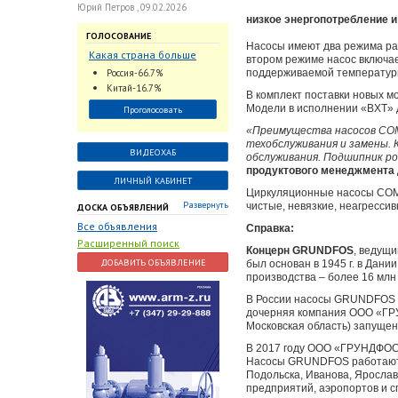
Юрий Петров , 09.02.2026
низкое энергопотребление и
ГОЛОСОВАНИЕ
Насосы имеют два режима ра
Какая страна больше
втором режиме насос включае
всего поставляет
Россия-66.7%
поддерживаемой температуры
трубопроводную
Китай-16.7%
В комплект поставки новых м
арматуру в химическую
Модели в исполнении «BXT» 
Проголосовать
отрасль?
«Преимущества насосов COM
техобслуживания и замены. 
ВИДЕОХАБ
обслуживания. Подшипник р
продуктового менеджмента 
ЛИЧНЫЙ КАБИНЕТ
Циркуляционные насосы COMF
Развернуть
чистые, невязкие, неагресси
ДОСКА ОБЪЯВЛЕНИЙ
Все объявления
Справка:
Расширенный поиск
Концерн GRUNDFOS
, ведущ
ДОБАВИТЬ ОБЪЯВЛЕНИЕ
был основан в 1945 г. в Дан
производства – более 16 млн 
В России насосы GRUNDFOS из
дочерняя компания ООО «ГРУ
Московская область) запущена
В 2017 году ООО «ГРУНДФОС» 
Насосы GRUNDFOS работают к
Подольска, Иванова, Ярослав
предприятий, аэропортов и 