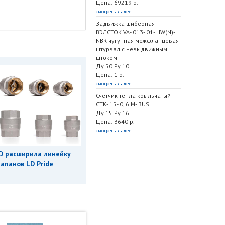
Цена: 69219 р.
смотреть далее...
Задвижка шиберная
ВЭЛСТОК VA- 013- 01- HW(N)-
NBR чугунная межфланцевая
штурвал с невыдвижным
штоком
Ду 50 Ру 10
Цена: 1 р.
смотреть далее...
Счетчик тепла крыльчатый
СТК- 15- 0, 6 M- BUS
Ду 15 Ру 16
Цена: 3640 р.
смотреть далее...
D расширила линейку
апанов LD Pride