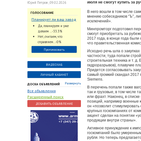
июля не смогут купить за 
Юрий Петров , 09.02.2026
В него вошли в том числе сам
ГОЛОСОВАНИЕ
мнению собеседников “Ъ”, либ
Планирует ли ваш завод
исключений».
использовать
Да, планируем и уже
Минпромторг подготовил пере
промышленный
делаем ...-33.3%
смогут приобретать за рубеж
интеллект и цифровые
Нет, считаем, что
2017 года, в конце года были 
заказы для ускорения
справляем...-0%
что правительственная комис
обработки заказов и
Проголосовать
Исходно речь шла о закупках 
оперативной отгрузки
частности, туда попали стро
продукции конечному
строительная техника и т. д.
потребителю?
ВИДЕОХАБ
гидроразрывов), плавучие пл
Придется согласовывать заку
самый громкий скандал 2017
ЛИЧНЫЙ КАБИНЕТ
Siemens.
Развернуть
ДОСКА ОБЪЯВЛЕНИЙ
В перечень попали также ваго
Все объявления
так и грузовые, в том числе 
Расширенный поиск
или фрахт. Наконец, в списке
позиций, например военные к
ДОБАВИТЬ ОБЪЯВЛЕНИЕ
он «позволит стимулировать 
крупных госкомпаниях от комм
акцент сделан на понятии «у
продукции внутри страны».
Активное принуждение к импо
госкомпаний было умеренным
рубля. Но теперь предлагает