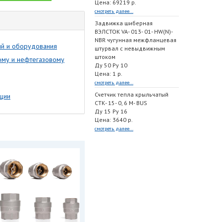
Цена: 69219 р.
смотреть далее...
Задвижка шиберная
ВЭЛСТОК VA- 013- 01- HW(N)-
NBR чугунная межфланцевая
гий и оборудования
штурвал с невыдвижным
штоком
ому и нефтегазовому
Ду 50 Ру 10
Цена: 1 р.
смотреть далее...
Счетчик тепла крыльчатый
нции
СТК- 15- 0, 6 M- BUS
Ду 15 Ру 16
Цена: 3640 р.
смотреть далее...