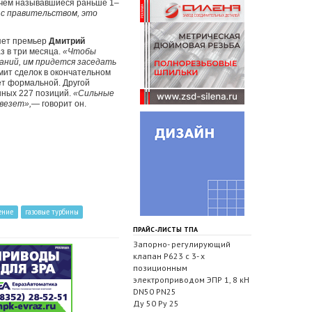
, чем называвшиеся раньше 1–
м с правительством, это
яет премьер
Дмитрий
з в три месяца.
«Чтобы
паний, им придется заседать
мит сделок в окончательном
ет формальной. Другой
нных 227 позиций.
«Сильные
овезет»,
— говорит он.
ение
газовые турбины
ПРАЙС-ЛИСТЫ ТПА
Запорно- регулирующий
клапан Р623 с 3- х
позиционным
электроприводом ЭПР 1, 8 кН
DN50 PN25
Ду 50 Ру 25