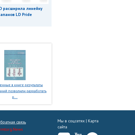
D расширила линейку
апанов LD Pride
нные в книге результаты
ний позволили разработать
р...
Мы в соцсетях |
Карта
братная связь
сайта
rmtorg.News