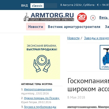
вид
8 Августа 2026г, Суббота
€ — 94.8
Весь
Новости
Вестник арматуростроителя
З
Новости
Заводы и предп
Госкомпания
АКТИВНЫЕ ТЕМЫ ФОРУМА
широком асс
1.
Импортозамещение
mg.armtorg , 13.02.2026
8 Мая 2018
2.
Нужна помощь по Пскову.
Юрий Петров , 09.02.2026
3.
Грузия и трубопроводы
импортозамещению. Минпром