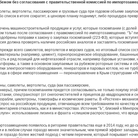
рубежом без согласования с правительственной комиссией по импортозаме
олеты, вертолеты, пассажирские и грузовые суда при годовом объеме закупок
о список в итоге сократят, а ценовую планку поднимут, либо процедура прев
чень машиностроительной продукции и услуг, которые госкомпании (с долей
ом только после согласования с правкомиссией по импортозамещению. “Ъ” пи
одобрены поправки к закону о закупках госкомпаний (223-ФЗ), которые вступят 
сия должна проверять наличие российских аналогов и заставлять госкомпани
прежде всего самолетов, вертолетов и морских судов, но итоговый список сос
йматериалы (например, цемент), горнопроходческое оборудование, башенные
 Есть и ряд позиций для нефтегазовой отрасли, например буровые установки, 
атформы, а также в основном закупаемые за рубежом роторные системы и об
пки электросетевого оборудования, генераторов и паровых котлов, но не турб
 года в сфере импортозамещения — перенаправление в Крым структурами «Ро
ны, самолеты, вертолеты, суда (как пассажирские,
танкеры), причем госкомпаниям придется согласовывать не только покупку этой
 станки, спецтранспорт (от снегоочистителей и прицепов до квадроциклов и сн
орабли, циклотроны, томографы и космические ракеты. В «Ростехе» механизм
спрос на российскую продукцию, отвечающую всем требованиям по качеству и
ентариев отказались, как и в министерствах. Источник “Ъ”, близкий к Минпром
слуги»: использование лизинга и фрахта «слишком распространено, что вред
ртозамещению появилось в риторике правительства еще в 2014 году, но до си
 и в любом случае гораздо менее значительным, чем прямой эффект западны
ся гораздо более жесткий подход с четким перечнем, который покрывает «оче