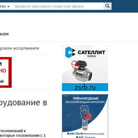
тях
 нам
роком ассортименте
рудование в
госкомпаний к
которые госкомпании с 1