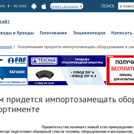
ПОИСК
в новос
366, $ — 82.1665
Select Language
▼
 сайт
аводы и бренды
Голосование
Энциклопедия
Написать
риятия
Госкомпаниям придется импортозамещать оборудование в ши
м придется импортозамещать обо
ортименте
Правительство начинает новый этап принуждения 
торг подготовил обширный список техники, оборудования и материалов, 