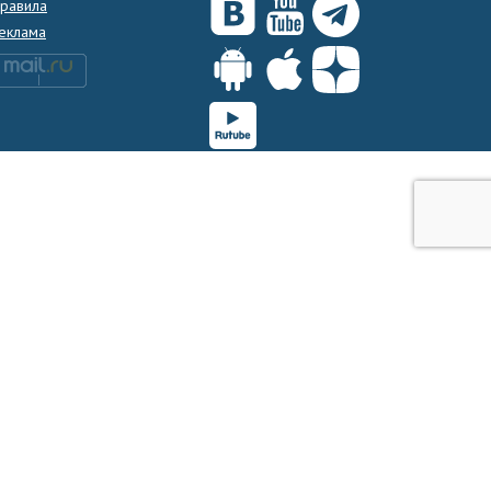
равила
еклама