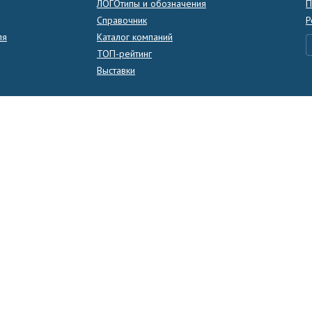
ЛОГОтипы и обозначения
П
Справочник
Р
ля
Каталог компаний
ТОП-рейтинг
Выставки