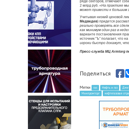
ряде секторов, отмечают соб
2 млрд руб.
«На практике мы 
может привести к большим 
Учитывая низкий ценовой ли
Медведев
) придется рассмат
реально проверять все сдел
как минимум один раз в неде
варианте постановления прав
источник “Ъ” полагает, что 
игроки быстро докажут, что 
Пресс-служба МЦ Armtorg 
Поделиться
Метки
газ
Нефть и газ
Дми
Минпромторг
нефтегазовая отра