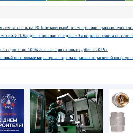
ль сможет стать на 90 % независимой от импорта иностранных техноло
ет им. И.П. Бардина» прошло заседание Экспертного совета по тяжел
вит проект по 100% локализации газовых турбин к 2025 г
пешный опыт локализации производства в рамках отраслевой конфере