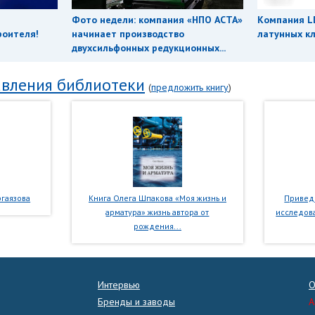
Фото недели: компания «НПО АСТА»
Компания L
роителя!
начинает производство
латунных кл
двухсильфонных редукционных...
вления библиотеки
(
предложить книгу
)
гаязова
Книга Олега Шпакова «Моя жизнь и
Приведе
арматура» жизнь автора от
исследова
рождения...
Интервью
О
Бренды и заводы
A