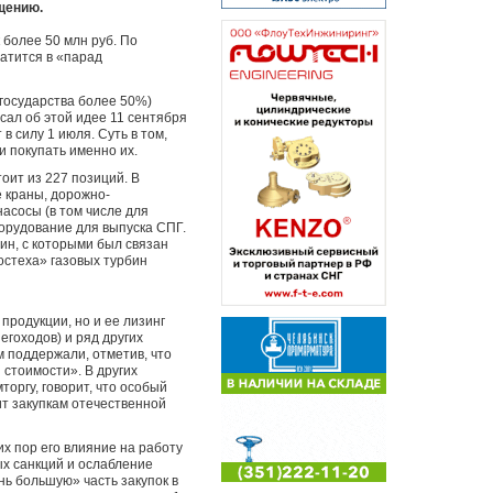
щению.
 более 50 млн руб. По
ратится в «парад
 государства более 50%)
сал об этой идее 11 сентября
в силу 1 июля. Суть в том,
и покупать именно их.
тоит из 227 позиций. В
 краны, дорожно-
насосы (в том числе для
орудование для выпуска СПГ.
ин, с которыми был связан
стеха» газовых турбин
 продукции, но и ее лизинг
егоходов) и ряд других
 поддержали, отметив, что
 стоимости». В других
торгу, говорит, что особый
ит закупкам отечественной
х пор его влияние на работу
х санкций и ослабление
нь большую» часть закупок в