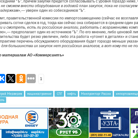
еседники “Ъ”, причем закупки придется согласовывать с уровня гораздо ниже
не сможем внести оборудование в годовой план закупок, пока не согласуе
задержкам»,
— уверен один из собеседников “Ъ”.
мит, правительственной комиссии по импортозамещению (сейчас ее возглавл
ривать сотни сделок в год, тогда как сейчас она собирается в среднем один ра
ки и смотреть, есть ли российские аналоги, работать с возражениями ком
лю»,
— предполагает один из источников “Ъ”. По его мнению, либо ценовой ли
ительства будет резко увеличен, либо эта работа «утонет в деталях» и стан
на практике перечень обсуждаемого оборудования будет гораздо меньше указа
для большинства их закупок нет российских аналогов, а вот кому-то не п
по материалам АО «Коммерсантъ»
1
трий Медведев
машиностроение
СПГ
нефть
Минпромторг России
импортозамещ
сль