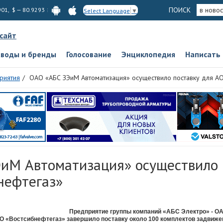
ПОИСК
в новос
901, $ — 80.9293
Select Language
▼
 сайт
аводы и бренды
Голосование
Энциклопедия
Написать
риятия
ОАО «АБС ЗЭиМ Автоматизация» осуществило поставку для АО
иМ Автоматизация» осуществило 
нефтегаз»
Предприятие группы компаний «АБС Электро» - 
АО «Востсибнефтегаз» завершило поставку около 100 комплектов задвиже