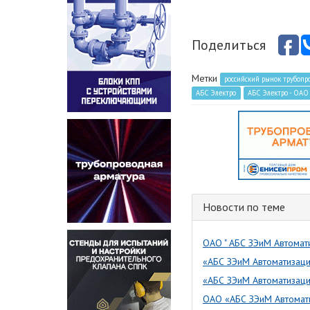
Поделиться
Метки
российский рынок трубоп
АБС Электро
АБС Электро - ОА
Новости по теме
ОАО " АБС ЗЭиМ Автомати
«АБС ЗЭиМ Автоматизац
«АБС ЗЭиМ Автоматизаци
ОАО «АБС ЗЭиМ Автомати