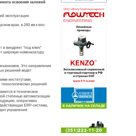
роекта освоения залежей
ий эксплуатации.
ом крае, в 280 км к юго-
 и внедряет "под ключ"
ет широкую номенклатуру
механизмов. Это направление
ных решений ведет
кими институтами,
 технологических решений.
ваются в техническое
кой степенью автоматизации
родукцию, оперативно
 действующая ERP-система,
дач управления.