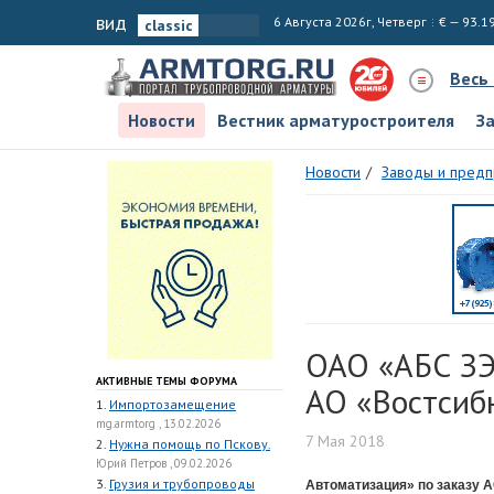
вид
6 Августа 2026г, Четверг
€ — 93.1
Весь
Новости
Вестник арматуростроителя
З
Новости
Заводы и предп
ОАО «АБС ЗЭ
АКТИВНЫЕ ТЕМЫ ФОРУМА
АО «Востсиб
1.
Импортозамещение
mg.armtorg , 13.02.2026
7 Мая 2018
2.
Нужна помощь по Пскову.
Юрий Петров , 09.02.2026
3.
Грузия и трубопроводы
Автоматизация» по заказу 