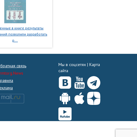
нные в книге результаты
ний позволили разработать
р...
Мы в соцсетях |
Карта
братная связь
сайта
rmtorg.News
равила
еклама