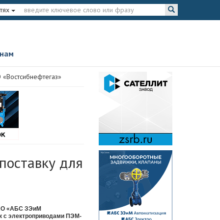
тях
 нам
 «Востсибнефтегаз»
поставку для
ОАО «АБС ЗЭиМ
к с электроприводами ПЭМ-