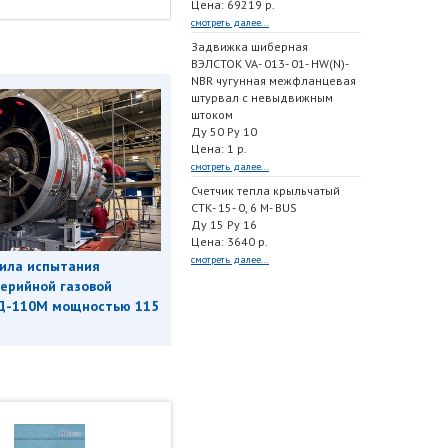
Цена: 69219 р.
смотреть далее...
Задвижка шиберная
ВЭЛСТОК VA- 013- 01- HW(N)-
NBR чугунная межфланцевая
штурвал с невыдвижным
штоком
Ду 50 Ру 10
Цена: 1 р.
смотреть далее...
Счетчик тепла крыльчатый
СТК- 15- 0, 6 M- BUS
Ду 15 Ру 16
Цена: 3640 р.
смотреть далее...
ила испытания
ерийной газовой
Д-110М мощностью 115