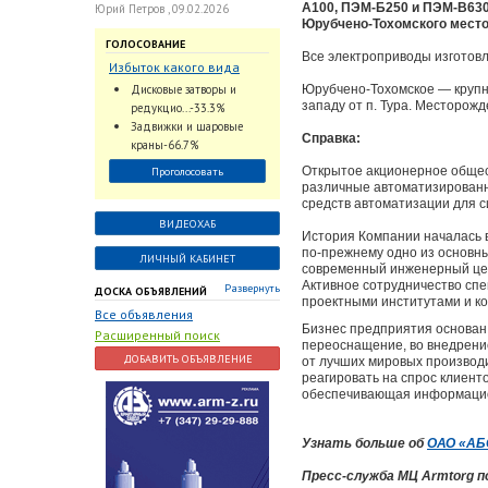
А100, ПЭМ-Б250 и ПЭМ-В630
Юрий Петров , 09.02.2026
Юрубчено-Тохомского мест
ГОЛОСОВАНИЕ
Все электроприводы изготов
Избыток какого вида
трубопроводной
Дисковые затворы и
Юрубчено-Тохомское — крупно
арматуры наблюдается
западу от п. Тура. Месторожд
редукцио...-33.3%
на Российском рынке с
Задвижки и шаровые
Справка:
2024 по 2026 годы?
краны-66.7%
Открытое акционерное обще
Проголосовать
различные автоматизированн
средств автоматизации для 
ВИДЕОХАБ
История Компании началась в
по-прежнему одно из основны
ЛИЧНЫЙ КАБИНЕТ
современный инженерный це
Активное сотрудничество сп
Развернуть
ДОСКА ОБЪЯВЛЕНИЙ
проектными институтами и ко
Все объявления
Бизнес предприятия основан
Расширенный поиск
переоснащение, во внедрени
ДОБАВИТЬ ОБЪЯВЛЕНИЕ
от лучших мировых производи
реагировать на спрос клиен
обеспечивающая информацион
Узнать больше об
ОАО «АБ
Пресс-служба МЦ Armtorg 