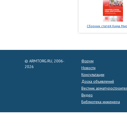
Сборник статей Кима Мир
© ARMTORG.RU, 2006-
Форум
2026
Новости
Консультации
Доска объявлений
Вестник арматуростроите
Видео
Библиотека инженера