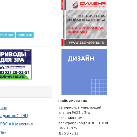
атизация
задвижки
ПРАЙС-ЛИСТЫ ТПА
тане
Запорно- регулирующий
клапан Р623 с 3- х
надырской ТЭЦ
позиционным
электроприводом ЭПР 1, 8 кН
РЭС в Казахстане
DN50 PN25
ть»
Ду 50 Ру 25