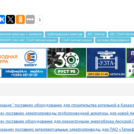
1
роводной арматуры и приводов
трубопроводная арматура
АБС Электро
АБС ЗЭиМ Автом
О ВНИИР, ОАО АБС ЗЭиМ Автоматизация
ЗЭиМ Автоматизация
поставка оборудования
зация " поставило оборудование для строительства котельной в Казахс
ия» поставило электроприводы трубопроводной арматуры для новой А
я» поставили оборудование для реконструкции энергоблока Аксуской Г
зация» поставило интеллектуальные электроприводы для ПАО «Татнеф