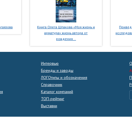
гаязова
Книга Олега Шпакова «Моя жизнь и
Приведе
арматура» жизнь автора от
исследова
рождения...
Интервью
О
Бренды и заводы
A
ЛОГОтипы и обозначения
П
Справочник
Р
ля
Каталог компаний
ТОП-рейтинг
Выставки