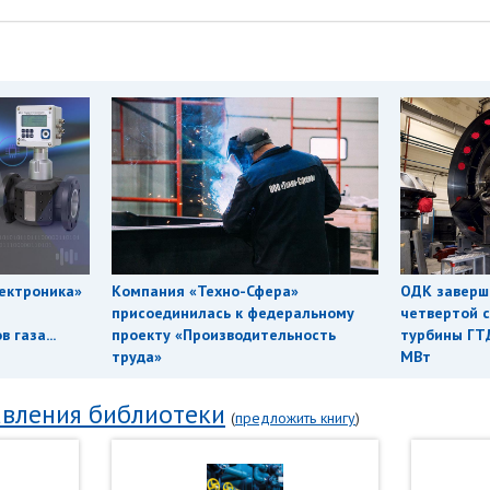
ектроника»
Компания «Техно-Сфера»
ОДК заверш
присоединилась к федеральному
четвертой с
 газа...
проекту «Производительность
турбины ГТ
труда»
МВт
вления библиотеки
(
предложить книгу
)