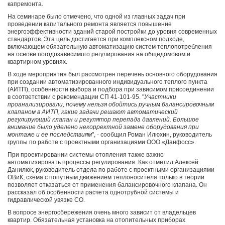
капремонта.
На семинаре было отмечено, что одной из главных задач при
проведении капитального ремонта является повышение
энергоэффективности зданий старой постройки до уровня современных
стандартов. Эта цель достигается при комплексном подходе,
включающем обязательную автоматизацию систем теплопотребления
на основе погодозависимого регулирования на общедомовом и
квартирном уровнях.
В ходе мероприятия был рассмотрен перечень основного оборудования
при создании автоматизированного индивидуального теплого пункта
(АИТП), особенности выбора и подбора при зависимом присоединении
в соответствии с рекомендации СП 41-101-95. "
Участники
проанализировали, почему нельзя обойтись ручным балансировочным
клапаном в АИТП, какие задачи решают автоматический
регулирующий клапан и регулятор перепада давлений. Большое
внимание было уделено некорректной замене оборудования при
монтаже и ее последствиям
", - сообщил Роман Илюхин, руководитель
группы по работе с проектными организациями ООО «Данфосс».
При проектировании системы отопления также важно
автоматизировать процессы регулирования. Как отметил Алексей
Данилюк, руководитель отдела по работе с проектными организациями
ОВиК, схема с попутным движением теплоносителя только в теории
позволяет отказаться от применения балансировочного клапана. Он
рассказал об особенности расчета однотрубной системы и
гидравлической увязке СО.
В вопросе энергосбережения очень много зависит от владельцев
квартир. Обязательная установка на отопительных приборах