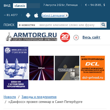
вид
7 Августа 2026г, Пятница
€ — 94.0585, $
— 81.4077
Select Language
▼
ПОИСК
в новостях
Весь сайт
Новости
Заводы и предприятия
«Данфосс» провел семинар в Санкт-Петербурге