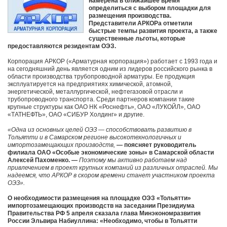
намерена в ближайшее время
определиться с выбором площадки для
размещения производства.
Представители АРКОРа отметили
быстрые темпы развития проекта, а также
существенные льготы, которые
предоставляются резидентам ОЭЗ.
Корпорация АРКОР («Арматурная корпорация») работает с 1993 года и
на сегодняшний день является одним из лидеров российского рынка в
области производства трубопроводной арматуры. Ее продукция
эксплуатируется на предприятиях химической, атомной,
энергетической, металлургической, нефтегазовой отрасли и
трубопроводного транспорта. Среди партнеров компании такие
крупные структуры как ОАО НК «Роснефть», ОАО «ЛУКОЙЛ», ОАО
«ТАТНЕФТЬ», ОАО «СИБУР Холдинг» и другие.
«Одна из основных целей ОЭЗ — способствовать развитию в
Тольятти и в Cамарском регионе высокотехнологичных и
импортозамещающих производств,
— поясняет руководитель
филиала ОАО «Особые экономические зоны» в Самарской области
Алексей Пахоменко. —
Поэтому мы активно работаем над
привлечением в проект крупных компаний из различных отраслей. Мы
надеемся, что АРКОР в скором времени станет участником проекта
ОЭЗ».
О необходимости размещения на площадке ОЭЗ «Тольятти»
импортозамещающих производств на заседании Президиума
Правительства РФ 5 апреля сказала глава Минэкономразвития
России Эльвира Набиуллина: «Необходимо, чтобы в Тольятти