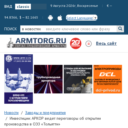
вид
9 Августа 2026г, Воскресенье
€ —
94.8366, $ — 82.1665
Select Language
▼
ПОИСК
в новостях
Весь сайт
Новости
Заводы и предприятия
Инвестиции: АРКОР ведет переговоры об открытии
производства в ОЭЗ «Тольятти»