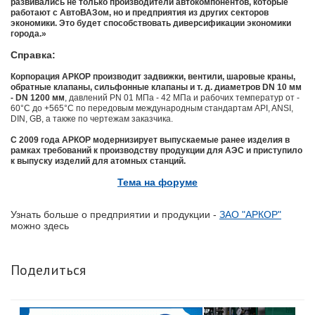
развивались не только производители автокомпонентов, которые
работают с АвтоВАЗом, но и предприятия из других секторов
экономики. Это будет способствовать диверсификации экономики
города.»
Справка:
Корпорация АРКОР производит задвижки, вентили, шаровые краны,
обратные клапаны, сильфонные клапаны и т. д. диаметров DN 10 мм
- DN 1200 мм
, давлений PN 01 МПа - 42 МПа и рабочих температур от -
60°С до +565°С по передовым международным стандартам API, ANSI,
DIN, GB, а также по чертежам заказчика.
С 2009 года АРКОР модернизирует выпускаемые ранее изделия в
рамках требований к производству продукции для АЭС и приступило
к выпуску изделий для атомных станций.
Тема на форуме
Узнать больше о предприятии и продукции -
ЗАО "АРКОР"
можно здесь
Поделиться