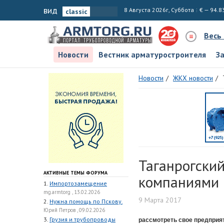
вид
8 Августа 2026г, Суббота
€ — 94.8
Весь
Новости
Вестник арматуростроителя
З
Новости
ЖКХ новости
Таганрогский
АКТИВНЫЕ ТЕМЫ ФОРУМА
компаниями 
1.
Импортозамещение
mg.armtorg , 13.02.2026
9 Марта 2017
2.
Нужна помощь по Пскову.
Юрий Петров , 09.02.2026
3.
Грузия и трубопроводы
рассмотреть свое предприя