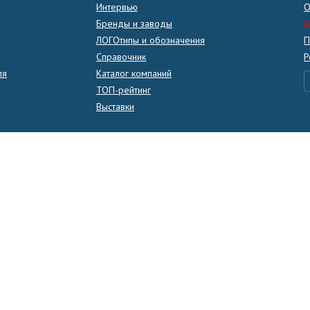
Интервью
О
Бренды и заводы
A
ЛОГОтипы и обозначения
П
Справочник
Р
ля
Каталог компаний
ТОП-рейтинг
Выставки