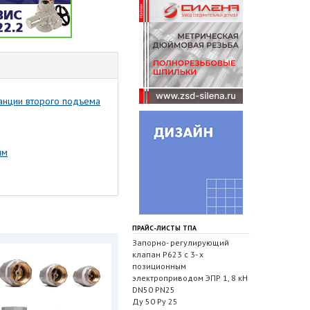
анции второго подъема
мм
ПРАЙС-ЛИСТЫ ТПА
Запорно- регулирующий
клапан Р623 с 3- х
позиционным
электроприводом ЭПР 1, 8 кН
DN50 PN25
Ду 50 Ру 25