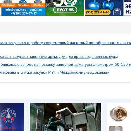
л» запустило в работу современный частотный преобразователь на ст
анал» закупает запорную арматуру для производственных нужд
бликовало запрос на поставку запорной арматуры диаметром 50-150 
ликована в списке закупок МУП «Межрайкоммунводоканал»