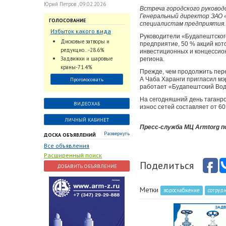
Юрий Петров , 09.02.2026
Встреча городского руковод
Генеральный директор ЗАО «
ГОЛОСОВАНИЕ
специалистам предприятия.
Избыток какого вида
Руководители «Будапештского
трубопроводной
Дисковые затворы и
предприятие, 50 % акций ко
арматуры наблюдается
редукцио...-28.6%
инвестиционных и концессио
на Российском рынке с
Задвижки и шаровые
региона.
2024 по 2026 годы?
краны-71.4%
Прежде, чем продолжить пере
А Чаба Харанги пригласил мэ
Проголосовать
работает «Будапештский Вод
На сегодняшний день таганро
ВИДЕОХАБ
износ сетей составляет от 60
ЛИЧНЫЙ КАБИНЕТ
Пресс-служба МЦ Armtorg 
Развернуть
ДОСКА ОБЪЯВЛЕНИЙ
Все объявления
Расширенный поиск
Поделиться
ДОБАВИТЬ ОБЪЯВЛЕНИЕ
Метки
водоснабжение
сотрудн