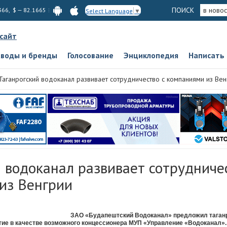
ПОИСК
в новос
366, $ — 82.1665
Select Language
▼
 сайт
аводы и бренды
Голосование
Энциклопедия
Написать
Таганрогский водоканал развивает сотрудничество с компаниями из Вен
 водоканал развивает сотрудниче
из Венгрии
ЗАО «Будапештский Водоканал» предложил таган
тие в качестве возможного концессионера МУП «Управление «Водоканал».