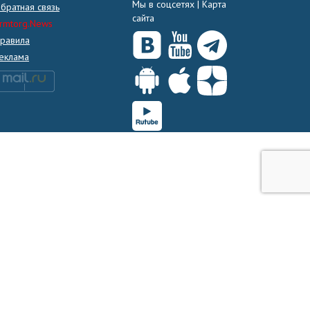
Мы в соцсетях |
Карта
братная связь
сайта
rmtorg.News
равила
еклама