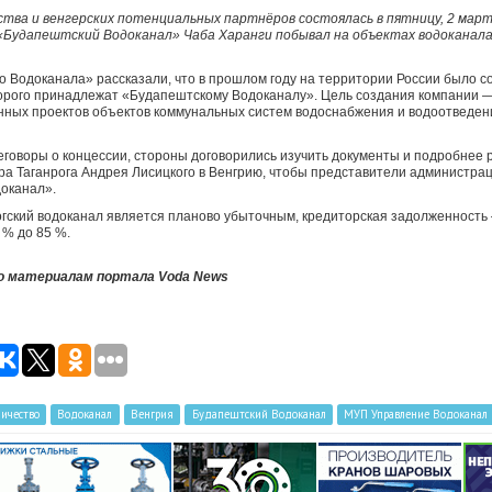
ства и венгерских потенциальных партнёров состоялась в пятницу, 2 март
Будапештский Водоканал» Чаба Харанги побывал на объектах водоканала 
 Водоканала» рассказали, что в прошлом году на территории России было с
торого принадлежат «Будапештскому Водоканалу». Цель создания компании 
нных проектов объектов коммунальных систем водоснабжения и водоотведени
говоры о концессии, стороны договорились изучить документы и подробнее р
ра Таганрога Андрея Лисицкого в Венгрию, чтобы представители администрац
оканал».
гский водоканал является планово убыточным, кредиторская задолженность 
 % до 85 %.
по материалам портала Voda News
ичество
Водоканал
Венгрия
Будапештский Водоканал
МУП Управление Водоканал