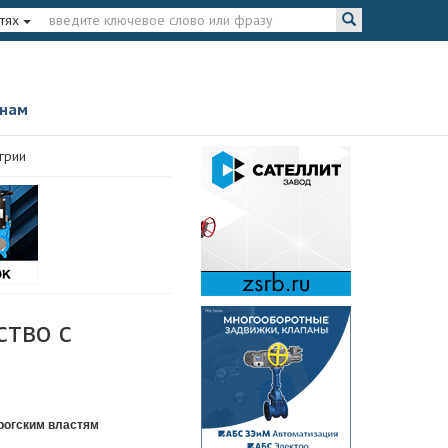
тях
 нам
грии
ство с
рогским властям