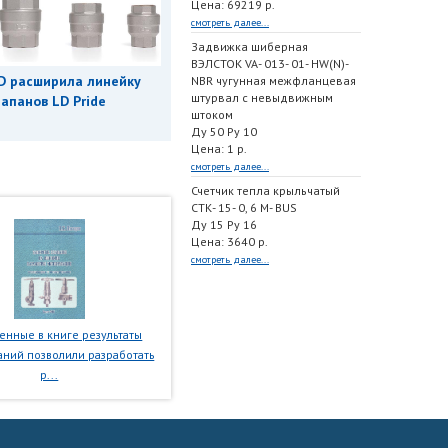
Цена: 69219 р.
смотреть далее...
Задвижка шиберная
ВЭЛСТОК VA- 013- 01- HW(N)-
D расширила линейку
NBR чугунная межфланцевая
штурвал с невыдвижным
апанов LD Pride
штоком
Ду 50 Ру 10
Цена: 1 р.
смотреть далее...
Счетчик тепла крыльчатый
СТК- 15- 0, 6 M- BUS
Ду 15 Ру 16
Цена: 3640 р.
смотреть далее...
нные в книге результаты
ний позволили разработать
р...