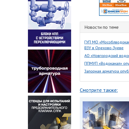
Новости по теме
ГУП МО «Мособлводокана
ВЗУ в Орехово-Зуеве
АО «Новгородский водок
ППМУП «Водоканал» опу
Запорная арматура опуб
Смотрите также: