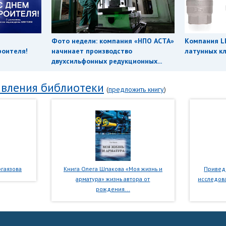
Фото недели: компания «НПО АСТА»
Компания L
роителя!
начинает производство
латунных кл
двухсильфонных редукционных...
вления библиотеки
(
предложить книгу
)
гаязова
Книга Олега Шпакова «Моя жизнь и
Приведе
арматура» жизнь автора от
исследова
рождения...