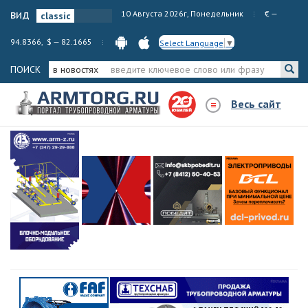
вид
10 Августа 2026г, Понедельник
€ —
94.8366, $ — 82.1665
Select Language
▼
ПОИСК
в новостях
Весь сайт