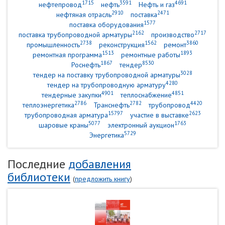
1715
3591
4691
нефтепровод
нефть
Нефть и газ
2910
2471
нефтяная отрасль
поставка
1577
поставка оборудования
2162
2717
поставка трубопроводной арматуры
производство
2738
1562
3860
промышленность
реконструкция
ремонт
1513
1893
ремонтная программа
ремонтные работы
1867
8530
Роснефть
тендер
3028
тендер на поставку трубопроводной арматуры
4280
тендер на трубопроводную арматуру
4901
4851
тендерные закупки
теплоснабжение
2786
2782
4420
теплоэнергетика
Транснефть
трубопровод
15797
2623
трубопроводная арматура
участие в выставке
5077
1763
шаровые краны
электронный аукцион
5729
Энергетика
Последние
добавления
библиотеки
(
предложить книгу
)