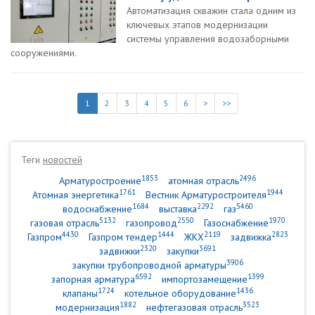
Автоматизация скважин стала одним из
ключевых этапов модернизации
системы управления водозаборными
сооружениями.
1
2
3
4
5
6
>
>>
Теги
новостей
1853
2496
Арматуростроение
атомная отрасль
1761
1944
Атомная энергетика
Вестник Арматуростроителя
1684
2292
5460
водоснабжение
выставка
газ
5132
2550
1970
газовая отрасль
газопровод
Газоснабжение
4430
1444
2119
2823
Газпром
Газпром тендер
ЖКХ
задвижка
2320
3691
задвижки
закупки
3906
закупки трубопроводной арматуры
6592
1399
запорная арматура
импортозамещение
1724
1436
клапаны
котельное оборудование
1882
3523
модернизация
нефтегазовая отрасль