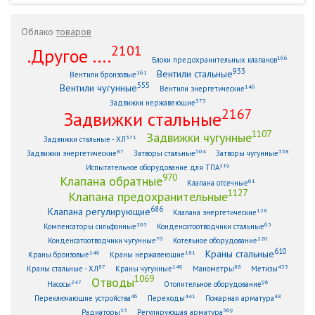
Облако
товаров
2101
.Другое ....
166
Блоки предохранительных клапанов
933
Вентили стальные
161
Вентили бронзовые
555
Вентили чугунные
146
Вентили энергетические
373
Задвижки нержавеющие
2167
Задвижки стальные
1107
Задвижки чугунные
371
Задвижки стальные - ХЛ
87
304
338
Задвижки энергетические
Затворы стальные
Затворы чугунные
119
Испытательное оборудование для ТПА
970
Клапана обратные
61
Клапана отсечные
1127
Клапана предохранительные
686
Клапана регулирующие
128
Клапана энергетические
203
63
Компенсаторы сильфонные
Конденсатоотводчики стальные
70
220
Конденсатоотводчики чугунные
Котельное оборудование
610
Краны стальные
149
181
Краны бронзовые
Краны нержавеющие
87
149
88
433
Краны стальные - ХЛ
Краны чугунные
Манометры
Метизы
1069
Отводы
247
96
Насосы
Отопительное оборудование
46
441
48
Переключающие устройства
Переходы
Пожарная арматура
33
369
Радиаторы
Регулирующая арматура