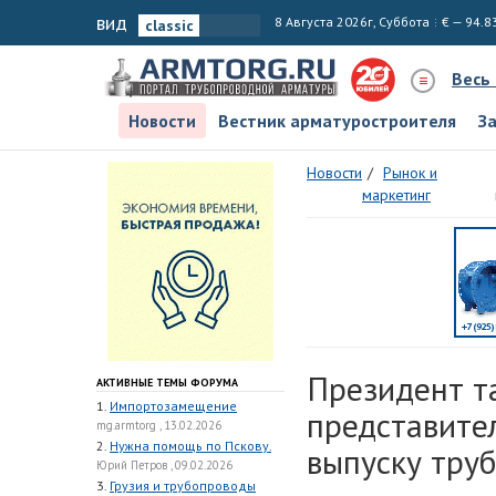
вид
8 Августа 2026г, Суббота
€ — 94.8
Весь
Новости
Вестник арматуростроителя
З
Новости
Рынок и
маркетинг
Президент т
АКТИВНЫЕ ТЕМЫ ФОРУМА
1.
Импортозамещение
представите
mg.armtorg , 13.02.2026
2.
Нужна помощь по Пскову.
выпуску тру
Юрий Петров , 09.02.2026
3.
Грузия и трубопроводы