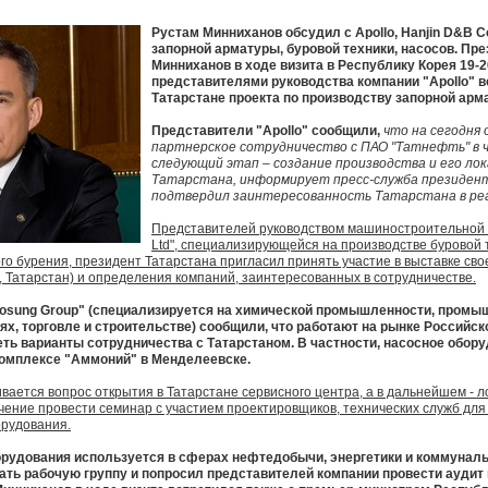
Рустам Минниханов обсудил с Apollo, Hanjin D&B C
запорной арматуры, буровой техники, насосов. Пр
Минниханов в ходе визита в Республику Корея 19-
представителями руководства компании "Apollo" в
Татарстане проекта по производству запорной арм
Представители "Apollo" сообщили,
что на сегодня
партнерское сотрудничество с ПАО "Татнефть" в ч
следующий этап – создание производства и его ло
Татарстана, информирует пресс-служба президент
подтвердил заинтересованность Татарстана в ре
Представителей руководством машиностроительной к
Ltd", специализирующейся на производстве буровой 
го бурения, президент Татарстана пригласил принять участие в выставке св
, Татарстан) и определения компаний, заинтересованных в сотрудничестве.
osung Group" (специализируется на химической промышленности, промы
, торговле и строительстве) сообщили, что работают на рынке Российск
ть варианты сотрудничества с Татарстаном. В частности, насосное обор
комплексе "Аммоний" в Менделеевске.
ается вопрос открытия в Татарстане сервисного центра, а в дальнейшем - л
чение провести семинар с участием проектировщиков, технических служб дл
орудования.
рудования используется в сферах нефтедобычи, энергетики и коммуналь
ать рабочую группу и попросил представителей компании провести аудит