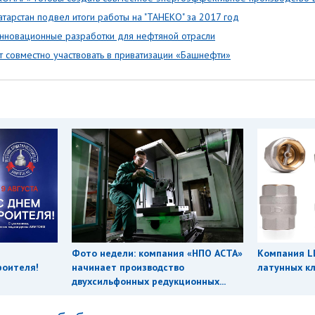
тарстан подвел итоги работы на "ТАНЕКО" за 2017 год
нновационные разработки для нефтяной отрасли
т совместно участвовать в приватизации «Башнефти»
Фото недели: компания «НПО АСТА»
Компания L
роителя!
начинает производство
латунных кл
двухсильфонных редукционных...