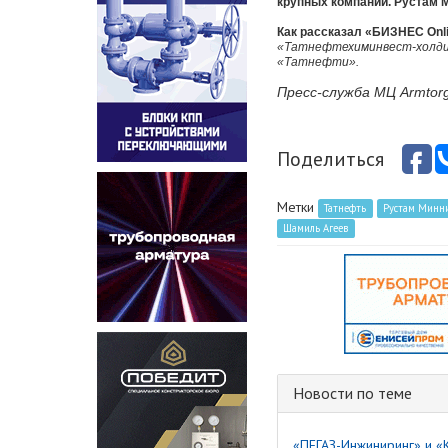
крупных компаний. Рустам М
Как рассказал «БИЗНЕС Onl
«Татнефтехиминвест-холдин
«Татнефти».
Пресс-служба МЦ Armto
Поделиться
Метки
Татнефть
Рустам Минн
Шамиль Агеев
Новости по теме
«ПЕГАЗ-Инжиниринг» и «