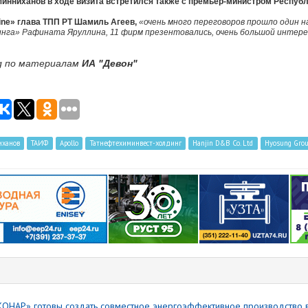
инниханов в ходе визита встретился также с премьер-министром Республ
ine» глава ТПП РТ Шамиль Агеев,
«очень много переговоров прошло один н
га» Рафината Яруллина, 11 фирм презентовались, очень большой интерес
rg по материалам
ИА "Девон"
иханов
ТАИФ
Apollo
Татнефтехиминвест-холдинг
Hanjin D&B Co. Ltd
Hyosung Gro
КОНАР» готовы создать совместное энергоэффективное производство в