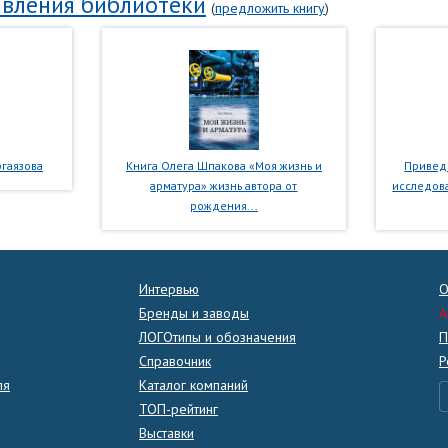
вления библиотеки
(
предложить книгу
)
гаязова
Книга Олега Шпакова «Моя жизнь и
Приведе
арматура» жизнь автора от
исследова
рождения...
Интервью
О
Бренды и заводы
A
ЛОГОтипы и обозначения
П
Справочник
Р
ля
Каталог компаний
ТОП-рейтинг
Выставки