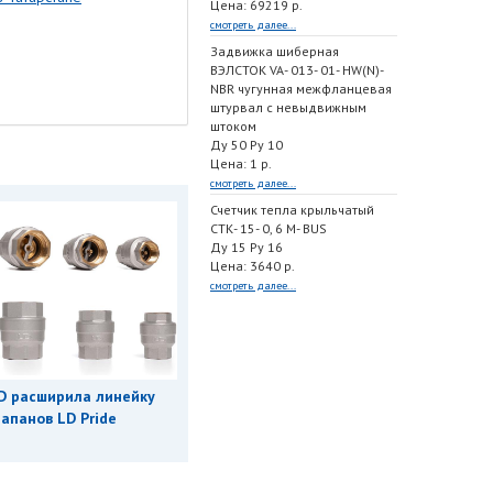
Цена: 69219 р.
смотреть далее...
Задвижка шиберная
ВЭЛСТОК VA- 013- 01- HW(N)-
NBR чугунная межфланцевая
штурвал с невыдвижным
штоком
Ду 50 Ру 10
Цена: 1 р.
смотреть далее...
Счетчик тепла крыльчатый
СТК- 15- 0, 6 M- BUS
Ду 15 Ру 16
Цена: 3640 р.
смотреть далее...
D расширила линейку
апанов LD Pride