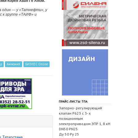
ики Корея Хван Гё Аном.
а один — у «Татнефти», у
 к группе «ТАИФ» и
up
Аммоний
БИЗНЕС Online
ПРАЙС-ЛИСТЫ ТПА
Запорно- регулирующий
клапан Р623 с 3- х
позиционным
электроприводом ЭПР 1, 8 кН
DN50 PN25
Ду 50 Ру 25
 Татарстане