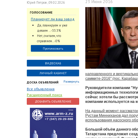
23 Июня 2016
Юрий Петров , 09.02.2026
ГОЛОСОВАНИЕ
Планирует ли ваш завод
использовать
Да, планируем и уже
промышленный
делаем ...-33.3%
интеллект и цифровые
Нет, считаем, что
заказы для ускорения
справляем...-0%
обработки заказов и
Проголосовать
оперативной отгрузки
продукции конечному
потребителю?
ВИДЕОХАБ
ЛИЧНЫЙ КАБИНЕТ
направленного и вертикально
саммите-2016" (пос. Карабаш
Развернуть
ДОСКА ОБЪЯВЛЕНИЙ
Руководители компании "Hy
Все объявления
информационных технологиях
Расширенный поиск
сейчас хотели бы рассмотре
ДОБАВИТЬ ОБЪЯВЛЕНИЕ
компании используется на 
На данный момент рассматрив
Рустам Минниханов дал пору
использования насосного об
Большой объём данного обо
Татарстана предложил созд