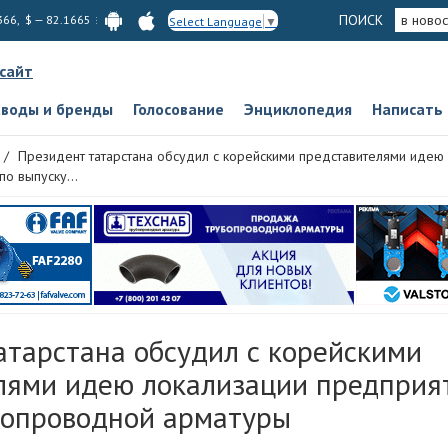
ПОИСК
в новос
366, $ — 82.1665
Select Language
▼
 сайт
аводы и бренды
Голосование
Энциклопедия
Написать
Президент татарстана обсудил с корейскими представителями идею
по выпуску...
атарстана обсудил с корейскими
лями идею локализации предприя
бопроводной арматуры