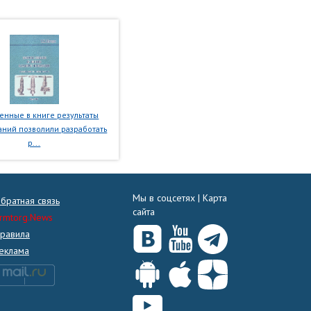
нные в книге результаты
ний позволили разработать
р...
Мы в соцсетях |
Карта
братная связь
сайта
rmtorg.News
равила
еклама