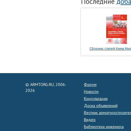
Последние
доба
Сборник статей Кима Мир
© ARMTORG.RU, 2006-
Форум
2026
Новости
Консультации
Доска объявлений
Вестник арматуростроите
Видео
Библиотека инженера