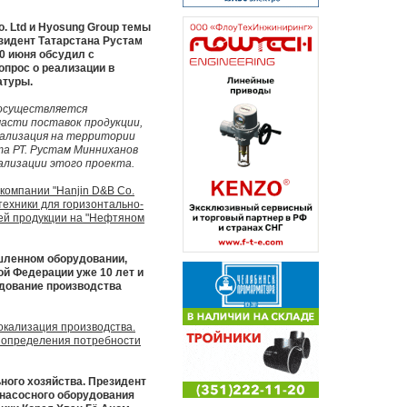
o. Ltd и Hyosung Group темы
езидент Татарстана Рустам
20 июня обсудил с
опрос о реализации в
атуры.
 осуществляется
асти поставок продукции,
кализация на территории
а РТ. Рустам Минниханов
ализации этого проекта.
омпании "Hanjin D&B Co.
техники для горизонтально-
оей продукции на "Нефтяном
шленном оборудовании,
ой Федерации уже 10 лет и
удование производства
окализация производства.
я определения потребности
ного хозяйства. Президент
 насосного оборудования