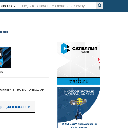
-листах
 нам
ционным электроприводом
трация в каталоге