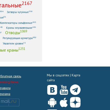
2167
тальные
304
338
Затворы чугунные
61
ные
203
Компенсаторы сильфонные
149
181
Краны нержавеющие
1069
Отводы
47
369
Регулирующая арматура
72
Указатели уровня
1251
ые краны
Мы в соцсетях |
Карта
братная связь
сайта
rmtorg.News
равила
еклама