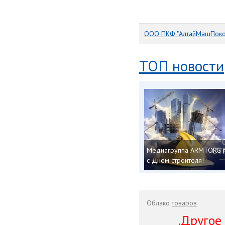
ООО ПКФ "АлтайМашПоко
ТОП новости
Медиагруппа ARMTORG 
с Днем строителя!
Облако
товаров
.Другое .