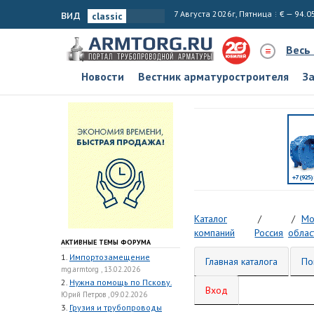
вид
7 Августа 2026г, Пятница
€ — 94.0
Весь
Новости
Вестник арматуростроителя
З
Каталог
Мо
компаний
Россия
облас
АКТИВНЫЕ ТЕМЫ ФОРУМА
1.
Импортозамещение
Главная каталога
По
mg.armtorg , 13.02.2026
2.
Нужна помощь по Пскову.
Вход
Юрий Петров , 09.02.2026
3.
Грузия и трубопроводы