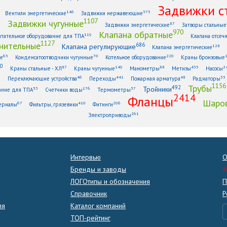
Задвижки с
146
373
Вентили энергетические
Задвижки нержавеющие
1107
Задвижки чугунные
1
87
Задвижки энергетические
Затворы стальные
970
Клапана обратные
119
тательное оборудование для ТПА
Клапана отсеч
1127
нительные
686
Клапана регулирующие
128
Клапана энергетические
63
70
220
ые
Конденсатоотводчики чугунные
Котельное оборудование
Краны бронзовые
0
87
149
88
433
2
Краны стальные - ХЛ
Краны чугунные
Манометры
Метизы
Насосы
6
46
441
48
33
Переключающие устройства
Переходы
Пожарная арматура
Радиаторы
1156
Трубы
492
Тройники
53
176
57
ание для ТПА
Счетчики воды
Термометры
2414
Фланцы
Шаров
67
410
206
ериалы
Фильтры, грязевики
Фитинги
261
Электроприводы
Интервью
О
Бренды и заводы
A
ЛОГОтипы и обозначения
П
Справочник
Р
ля
Каталог компаний
ТОП-рейтинг