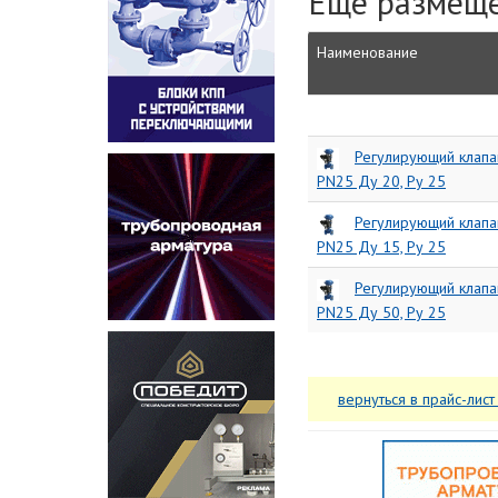
Еще размеще
Наименование
Регулирующий клап
PN25 Ду 20, Ру 25
Регулирующий клап
PN25 Ду 15, Ру 25
Регулирующий клап
PN25 Ду 50, Ру 25
вернуться в прайс-лист