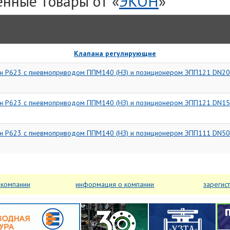
нные товары от «
ЭКОН
»
Клапана регулирующие
ан Р623 с пневмоприводом ППМ140 (НЗ) и позиционером ЭПП121 DN20
ан Р623 с пневмоприводом ППМ140 (НЗ) и позиционером ЭПП121 DN15
ан Р623 с пневмоприводом ППМ140 (НЗ) и позиционером ЭПП111 DN50
 компании
информация о компании
зарегис