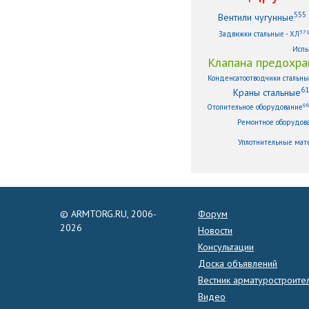
555
Вентили чугунные
37
Задвижки стальные - ХЛ
Испы
Клапана предохра
Конденсатоотводчики стальн
61
Краны стальные
9
Отопительное оборудование
Ремонтное оборудов
Уплотнительные мат
© ARMTORG.RU, 2006-
Форум
2026
Новости
Консультации
Доска объявлений
Вестник арматуростроите
Видео