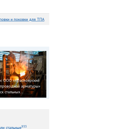
повки и поковки для ТПА
и: ООО «Красноярский
опроводной арматуры»
к стальных...
933
или стальные