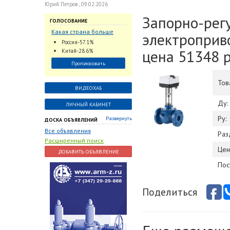
Юрий Петров , 09.02.2026
Запорно-рег
ГОЛОСОВАНИЕ
Какая страна больше
электроприв
всего поставляет
Россия-57.1%
трубопроводную
цена 51348 р
Китай-28.6%
арматуру в химическую
Проголосовать
отрасль?
Тов
ВИДЕОХАБ
Ду:
ЛИЧНЫЙ КАБИНЕТ
Ру:
Развернуть
ДОСКА ОБЪЯВЛЕНИЙ
Все объявления
Раз
Расширенный поиск
Цен
ДОБАВИТЬ ОБЪЯВЛЕНИЕ
Пос
Поделиться