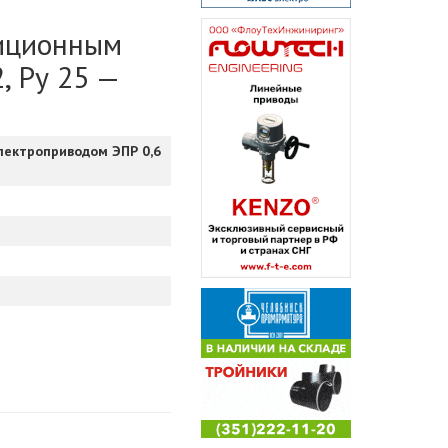
зиционным
, Ру 25 —
лектроприводом ЭПР 0,6