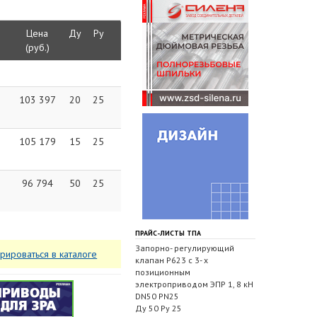
Цена
Ду
Ру
(руб.)
103 397
20
25
105 179
15
25
96 794
50
25
ПРАЙС-ЛИСТЫ ТПА
Запорно- регулирующий
трироваться в каталоге
клапан Р623 с 3- х
позиционным
электроприводом ЭПР 1, 8 кН
DN50 PN25
Ду 50 Ру 25