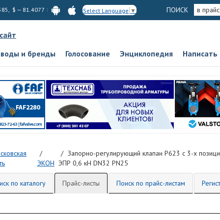
ПОИСК
в прайс
585, $ — 81.4077
Select Language
▼
 сайт
аводы и бренды
Голосование
Энциклопедия
Написать
сковская
Запорно-регулирующий клапан Р623 с 3-х пози
ть
ЭКОН
ЭПР 0,6 кН DN32 PN25
иск по каталогу
Прайс-листы
Поиск по прайс-листам
Регис