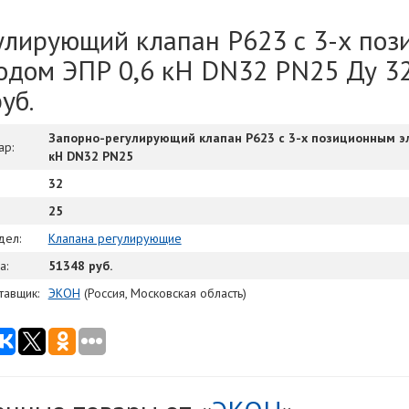
улирующий клапан Р623 с 3-х по
одом ЭПР 0,6 кН DN32 PN25 Ду 32
уб.
Запорно-регулирующий клапан Р623 с 3-х позиционным э
ар:
кН DN32 PN25
32
25
дел:
Клапана регулирующие
а:
51348 руб.
тавщик:
ЭКОН
(Россия, Московская область)