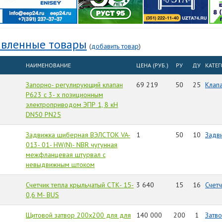
вленные товары
(
добавить товар
)
НАИМЕНОВАНИЕ
ЦЕНА (РУБ.)
РУ
ДУ
КАТЕ
Запорно- регулирующий клапан
69 219
50
25
Клап
Р623 с 3- х позиционным
электроприводом ЭПР 1, 8 кН
DN50 PN25
Задвижка шиберная ВЭЛСТОК VA-
1
50
10
Задв
013- 01- HW(N)- NBR чугунная
межфланцевая штурвал с
невыдвижным штоком
Счетчик тепла крыльчатый СТК- 15-
3 640
15
16
Счет
0,6 M- BUS
Щитовой затвор 200х200 для для
140 000
200
1
Затв