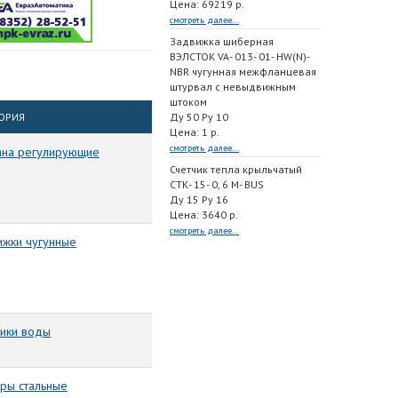
Цена: 69219 р.
смотреть далее...
Задвижка шиберная
ВЭЛСТОК VA- 013- 01- HW(N)-
NBR чугунная межфланцевая
штурвал с невыдвижным
штоком
ГОРИЯ
Ду 50 Ру 10
Цена: 1 р.
смотреть далее...
ана регулирующие
Счетчик тепла крыльчатый
СТК- 15- 0, 6 M- BUS
Ду 15 Ру 16
Цена: 3640 р.
смотреть далее...
ижки чугунные
чики воды
оры стальные