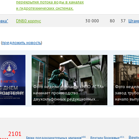
перекрытия потока воды в каналах
и гидротехнических системах.
вка"
DN80 корпус
30 000
80
37
Штам
(
предложить новость
)
Фото недели: компания «НПО АСТА»
Фото недел
поздравляет
начинает производство
завод труб
двухсильфонных редукционных...
начало выпус
2101
...
Вент
166
161
Блоки предохранительных клапанов
Вентили бронзовые