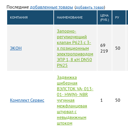
Последние
добавленные товары
(
добавить товар
)
ЦЕНА
КОМПАНИЯ
НАИМЕНОВАНИЕ
РУ
(РУБ.)
Запорно-
регулирующий
клапан Р623 с 3-
69
ЭКОН
х позиционным
50
219
электроприводом
ЭПР 1, 8 кН DN50
PN25
Задвижка
шиберная
ВЭЛСТОК VA- 013-
01- HW(N)- NBR
Комплект Сервис
чугунная
1
50
межфланцевая
штурвал с
невыдвижным
штоком