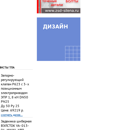
ЛИСТЫ ТПА
Запорно-
регулирующий
клапан Р623 с 3- х
позиционным
электроприводом
ЭПР 1, 8 кН DN50
PN25
Ду 50 Ру 25
Цена: 69219 р.
смотреть далее...
Задвижка шиберная
ВЭЛСТОК VA- 013-
01- HW(N)- NBR