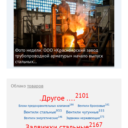
Фото недели: ООО «Красноярский завод
трубопроводной арматуры» начало выпуск
стальных...
Облако
товаров
2101
.Другое ....
166
161
Блоки предохранительных клапанов
Вентили бронзовые
933
555
Вентили стальные
Вентили чугунные
146
373
Вентили энергетические
Задвижки нержавеющие
2167
Задвижки стальные