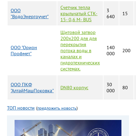
Счетчик тепла
ООО
3
крыльчатый СТК-
15
"ВодоЭнергоучет"
640
15- 0,6 M- BUS
Щитовой затвор
200х200 для для
перекрытия
ООО "Орион
140
потока воды в
200
Профмет"
000
каналах и
гидротехнических
системах.
ООО ПКФ
30
DN80 корпус
80
"АлтайМашПоковка"
000
ТОП новости
(
предложить новость
)