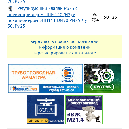
20, Ру 25
Регулирующий клапан Р623 с
96
пневмоприводом ППМ140 (НЗ) и
50
25
794
позиционером ЭПП111 DN50 PN25 Ду
50, Ру 25
вернуться в прайс-лист компании
информация о компании
зарегистрироваться в каталоге