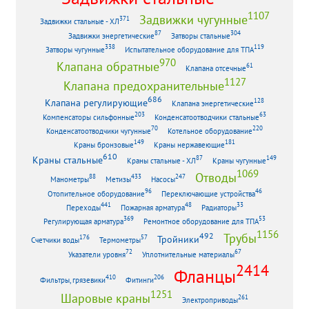
1107
Задвижки чугунные
371
Задвижки стальные - ХЛ
87
304
Задвижки энергетические
Затворы стальные
338
119
Затворы чугунные
Испытательное оборудование для ТПА
970
Клапана обратные
61
Клапана отсечные
1127
Клапана предохранительные
686
Клапана регулирующие
128
Клапана энергетические
203
63
Компенсаторы сильфонные
Конденсатоотводчики стальные
70
220
Конденсатоотводчики чугунные
Котельное оборудование
149
181
Краны бронзовые
Краны нержавеющие
610
Краны стальные
87
149
Краны стальные - ХЛ
Краны чугунные
1069
Отводы
88
433
247
Манометры
Метизы
Насосы
96
46
Отопительное оборудование
Переключающие устройства
441
48
33
Переходы
Пожарная арматура
Радиаторы
369
53
Регулирующая арматура
Ремонтное оборудование для ТПА
1156
Трубы
492
Тройники
176
57
Счетчики воды
Термометры
72
67
Указатели уровня
Уплотнительные материалы
2414
Фланцы
410
206
Фильтры, грязевики
Фитинги
1251
Шаровые краны
261
Электроприводы