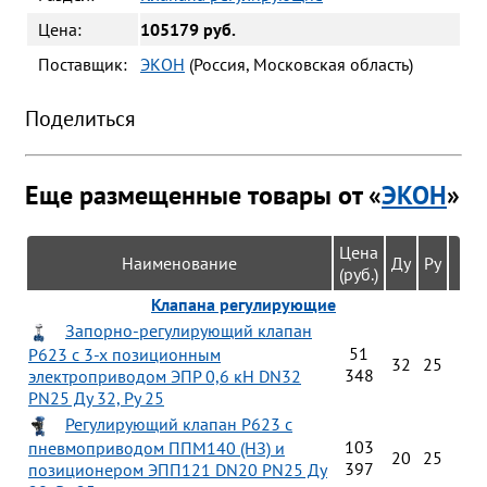
Цена:
105179 руб.
Поставщик:
ЭКОН
(Россия, Московская область)
Поделиться
Еще размещенные товары от «
ЭКОН
»
Цена
Наименование
Ду
Ру
(руб.)
Клапана регулирующие
Запорно-регулирующий клапан
51
Р623 с 3-х позиционным
32
25
348
электроприводом ЭПР 0,6 кН DN32
PN25 Ду 32, Ру 25
Регулирующий клапан Р623 с
103
пневмоприводом ППМ140 (НЗ) и
20
25
397
позиционером ЭПП121 DN20 PN25 Ду