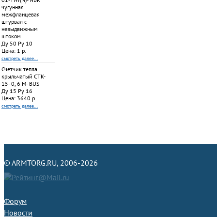
чугунная
межфланцевая
штурвал с
невыдвижным
штоком
Ду 50 Ру 10
Цена: 1 р.
смотреть далее...
Счетчик тепла
крыльчатый СТК-
15- 0, 6 M- BUS
Ду 15 Ру 16
Цена: 3640 р.
смотреть далее...
×
© ARMTORG.RU, 2006-2026
К какому виду деятельности вы себя относите?
Форум
Если данное окно будет закрыто без выбора деятельности,
Новости