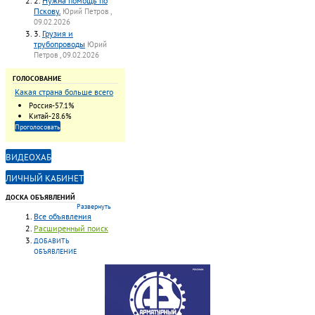
2.
Нужна помощь по
Пскову.
Юрий Петров ,
09.02.2026
3.
Грузия и
трубопроводы
Юрий
Петров , 09.02.2026
ГОЛОСОВАНИЕ
Какая страна больше всего
поставляет
Россия-57.1%
трубопроводную арматуру
Китай-28.6%
в химическую отрасль?
Проголосовать
ВИДЕОХАБ
ЛИЧНЫЙ КАБИНЕТ
ДОСКА ОБЪЯВЛЕНИЙ
Развернуть
Все объявления
Расширенный поиск
ДОБАВИТЬ
ОБЪЯВЛЕНИЕ