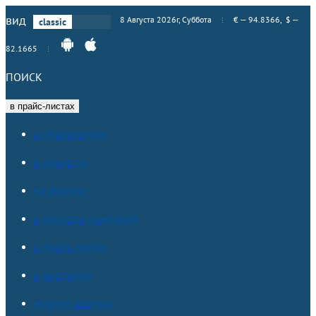
вид
8 Августа 2026г, Суббота
€ — 94.8366, $ —
82.1665
ПОИСК
в прайс-листах
в объявлениях
в новостях
на форуме
в каталоге компаний
в прайс-листах
в выставках
журнал вестник