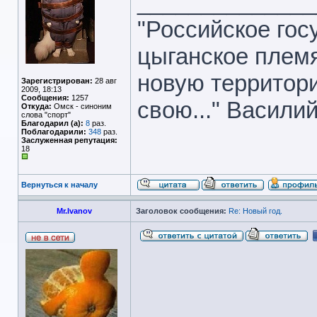
______________
"Российское гос
цыганское племя
новую территори
Зарегистрирован:
28 авг
2009, 18:13
Сообщения:
1257
свою..." Васили
Откуда:
Омск - синоним
слова "спорт"
Благодарил (а):
8
раз.
Поблагодарили:
348
раз.
Заслуженная репутация:
18
Вернуться к началу
Mr.Ivanov
Заголовок сообщения:
Re: Новый год.