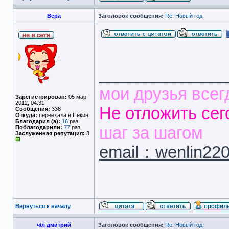
Вера
Заголовок сообщения:
Re: Новый год.
______________
мои друзья всег
Зарегистрирован:
05 мар
2012, 04:31
Не отложить сег
Сообщения:
338
Откуда:
переехала в Пекин
Благодарил (а):
16
раз.
шаг за шагом
Поблагодарили:
77
раз.
Заслуженная репутация:
3
email：wenlin22
Вернуться к началу
ч/л дмитрий
Заголовок сообщения:
Re: Новый год.