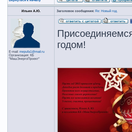
Ильин А.Ю.
Заголовок сообщения:
Re: Новый год.
Присоединяемся
годом!
E-mail:
mepufa1@mail.ru
Организация: КБ
"МашЭнергоПроект"