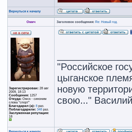
Вернуться к началу
Омич
Заголовок сообщения:
Re: Новый год.
______________
"Российское гос
цыганское племя
новую территори
Зарегистрирован:
28 авг
2009, 18:13
Сообщения:
1257
свою..." Васили
Откуда:
Омск - синоним
слова "спорт"
Благодарил (а):
8
раз.
Поблагодарили:
348
раз.
Заслуженная репутация:
18
Вернуться к началу