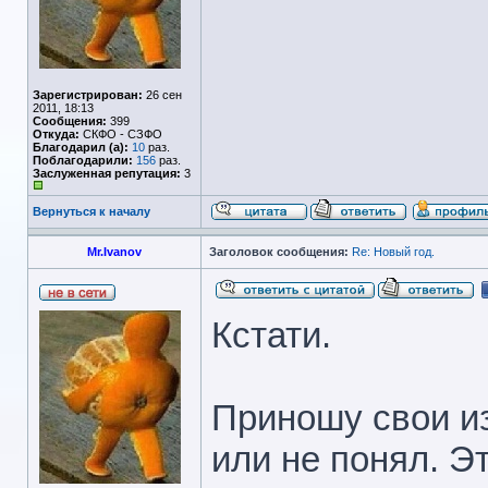
Зарегистрирован:
26 сен
2011, 18:13
Сообщения:
399
Откуда:
СКФО - СЗФО
Благодарил (а):
10
раз.
Поблагодарили:
156
раз.
Заслуженная репутация:
3
Вернуться к началу
Mr.Ivanov
Заголовок сообщения:
Re: Новый год.
Кстати.
Приношу свои из
или не понял. Э