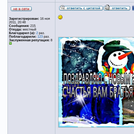
Зарегистрирован:
16 ноя
2011, 20:48
Сообщения:
215
Откуда:
местный
Благодарил (а):
2
раз.
Поблагодарили:
123
раз.
Заслуженная репутация:
8