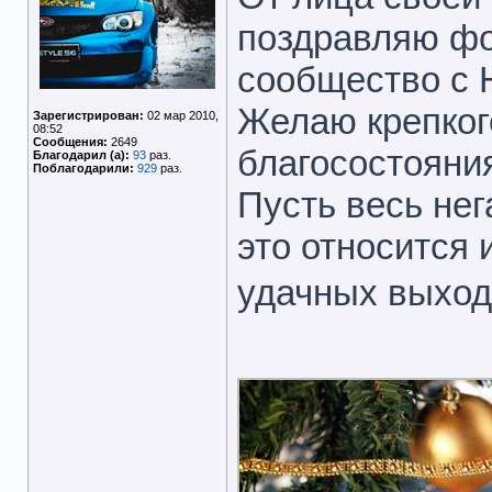
поздравляю фо
сообщество с 
Желаю крепкого
Зарегистрирован:
02 мар 2010,
08:52
Сообщения:
2649
благосостояния
Благодарил (а):
93
раз.
Поблагодарили:
929
раз.
Пусть весь нег
это относится
удачных выхо