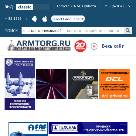
вид
8 Августа 2026г, Суббота
€ — 94.8366, $
— 82.1665
Select Language
▼
ПОИСК
в каталоге компаний
Весь сайт