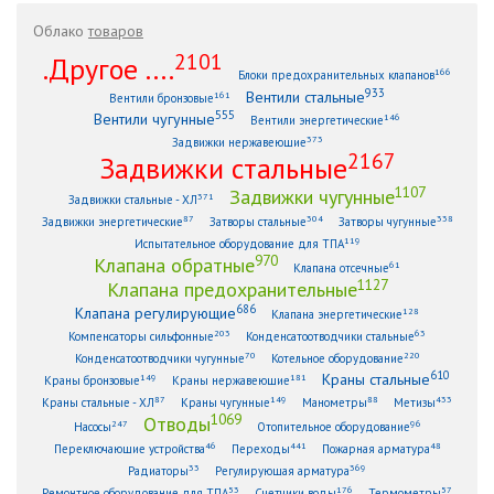
Облако
товаров
2101
.Другое ....
166
Блоки предохранительных клапанов
933
Вентили стальные
161
Вентили бронзовые
555
Вентили чугунные
146
Вентили энергетические
373
Задвижки нержавеющие
2167
Задвижки стальные
1107
Задвижки чугунные
371
Задвижки стальные - ХЛ
87
304
338
Задвижки энергетические
Затворы стальные
Затворы чугунные
119
Испытательное оборудование для ТПА
970
Клапана обратные
61
Клапана отсечные
1127
Клапана предохранительные
686
Клапана регулирующие
128
Клапана энергетические
203
63
Компенсаторы сильфонные
Конденсатоотводчики стальные
70
220
Конденсатоотводчики чугунные
Котельное оборудование
610
Краны стальные
149
181
Краны бронзовые
Краны нержавеющие
87
149
88
433
Краны стальные - ХЛ
Краны чугунные
Манометры
Метизы
1069
Отводы
247
96
Насосы
Отопительное оборудование
46
441
48
Переключающие устройства
Переходы
Пожарная арматура
33
369
Радиаторы
Регулирующая арматура
53
176
57
Ремонтное оборудование для ТПА
Счетчики воды
Термометры