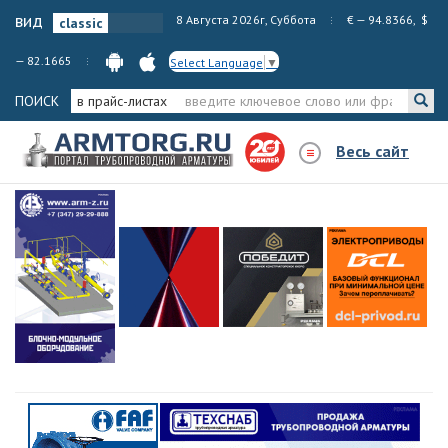
вид
8 Августа 2026г, Суббота
€ — 94.8366, $
— 82.1665
Select Language
▼
ПОИСК
в прайс-листах
Весь сайт