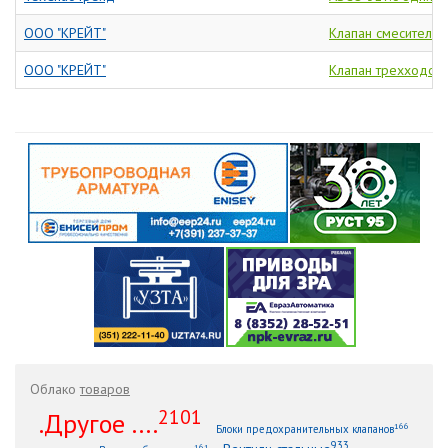
ООО "КРЕЙТ"
Клапан смесительн
ООО "КРЕЙТ"
Клапан трехходовой
Облако
товаров
2101
.Другое ....
166
Блоки предохранительных клапанов
933
161