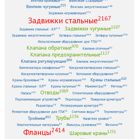
Вентили стальные
Вентили бронзовые
555
Вентили чугунные
146
Вентили энергетические
373
Задвижки нержавеющие
2167
Задвижки стальные
1107
Задвижки чугунные
371
Задвижки стальные - ХЛ
87
304
338
Задвижки энергетические
Затворы стальные
Затворы чугунные
119
Испытательное оборудование для ТПА
970
Клапана обратные
61
Клапана отсечные
1127
Клапана предохранительные
686
Клапана регулирующие
128
Клапана энергетические
203
63
Компенсаторы сильфонные
Конденсатоотводчики стальные
70
220
Конденсатоотводчики чугунные
Котельное оборудование
610
Краны стальные
149
181
Краны бронзовые
Краны нержавеющие
87
149
88
433
Краны стальные - ХЛ
Краны чугунные
Манометры
Метизы
1069
Отводы
247
96
Насосы
Отопительное оборудование
46
441
48
Переключающие устройства
Переходы
Пожарная арматура
33
369
Радиаторы
Регулирующая арматура
53
176
57
Ремонтное оборудование для ТПА
Счетчики воды
Термометры
1156
Трубы
492
Тройники
72
Указатели уровня
67
410
206
Уплотнительные материалы
Фильтры, грязевики
Фитинги
2414
Фланцы
1251
Шаровые краны