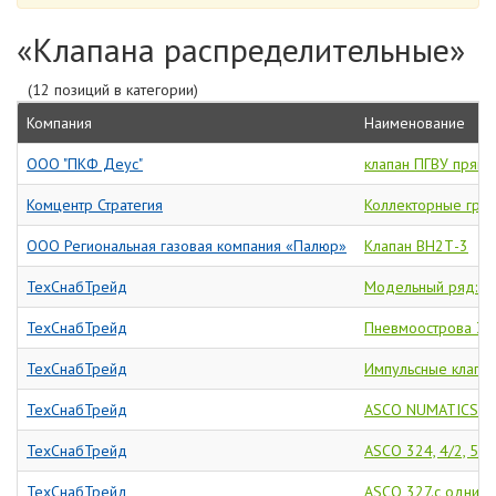
«Клапана распределительные»
(12 позиций в категории)
Компания
Наименование
ООО "ПКФ Деус"
клапан ПГВУ прямо
Комцентр Стратегия
Коллекторные гру
ООО Региональная газовая компания «Палюр»
Клапан ВН2Т-3
ТехСнабТрейд
Модельный ряд: M
ТехСнабТрейд
Пневмоострова 3-х
ТехСнабТрейд
Импульсные клапаны
ТехСнабТрейд
ASCO NUMATICS се
ТехСнабТрейд
ASCO 324, 4/2, 5/2
ТехСнабТрейд
ASCO 327.с одним