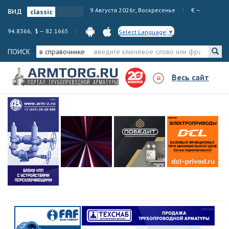
вид
9 Августа 2026г, Воскресенье
€ —
94.8366, $ — 82.1665
Select Language
▼
ПОИСК
в справочнике
Весь сайт