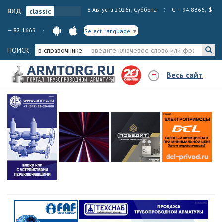
вид
8 Августа 2026г, Суббота
€ — 94.8366, $
— 82.1665
Select Language
▼
ПОИСК
в справочнике
Весь сайт