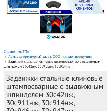
Справочник ТПА
Адмирал Арматурный завод ООО - каталог продукции
Задвижки стальные клиновые штампосварные с выдвижным
шпинделем 30c42нж, 30с911нж, 30с914нж,...
Задвижки стальные клиновые
штампосварные с выдвижным
шпинделем 30c42нж,
30с911нж, 30с914нж,
30с946нж, 30с947нж