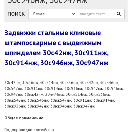
ПОИСК
Задвижки стальные клиновые
штампосварные с выдвижным
шпинделем 30c42нж, 30с911нж,
30с914нж, 30с946нж, 30с947нж
30с42нж, 30с46нж, 30с514нж, 30с536нж, 30с542нж, 30с546нж,
30с547нж, 30с911нж, 30с914нж, 30с936нж, 30с942нж, 30с946нж,
30с947нж, 30нж42нж, 30нж46нж, 30нж514нж, 30нж536нж,
30нж542нж, 30нж546нж, 30нж547нж, 30с911нж, 30нж914нж,
30нж936нж, 30нж942нж, 30нж946нж, 30нж947нж
Общее применение:
Водопроводное хозяйство