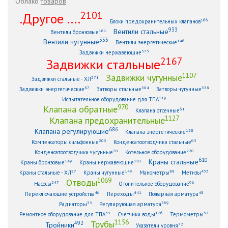
Облако
товаров
2101
.Другое ....
166
Блоки предохранительных клапанов
933
Вентили стальные
161
Вентили бронзовые
555
Вентили чугунные
146
Вентили энергетические
373
Задвижки нержавеющие
2167
Задвижки стальные
1107
Задвижки чугунные
371
Задвижки стальные - ХЛ
87
304
338
Задвижки энергетические
Затворы стальные
Затворы чугунные
119
Испытательное оборудование для ТПА
970
Клапана обратные
61
Клапана отсечные
1127
Клапана предохранительные
686
Клапана регулирующие
128
Клапана энергетические
203
63
Компенсаторы сильфонные
Конденсатоотводчики стальные
70
220
Конденсатоотводчики чугунные
Котельное оборудование
610
Краны стальные
149
181
Краны бронзовые
Краны нержавеющие
87
149
88
433
Краны стальные - ХЛ
Краны чугунные
Манометры
Метизы
1069
Отводы
247
96
Насосы
Отопительное оборудование
46
441
48
Переключающие устройства
Переходы
Пожарная арматура
33
369
Радиаторы
Регулирующая арматура
53
176
57
Ремонтное оборудование для ТПА
Счетчики воды
Термометры
1156
Трубы
492
Тройники
72
Указатели уровня