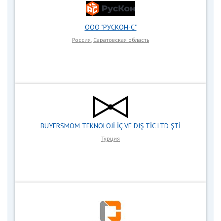
ООО "РУСКОН-С"
Россия
,
Саратовская область
BUYERSMOM TEKNOLOJİ İÇ VE DIŞ TİC LTD ŞTİ
Турция