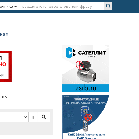
вочнике
 нам
стык