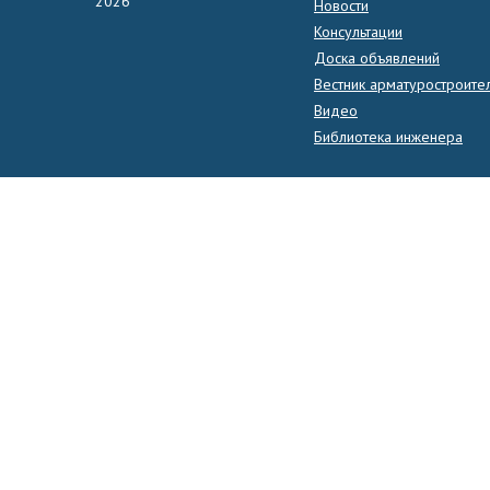
2026
Новости
Консультации
Доска объявлений
Вестник арматуростроите
Видео
Библиотека инженера