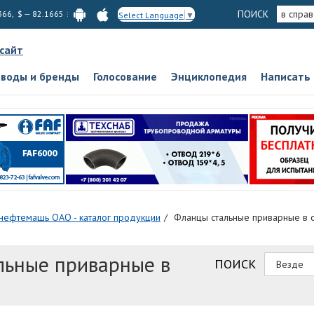
ПОИСК
в спра
366, $ — 82.1665
Select Language
▼
 сайт
аводы и бренды
Голосование
Энциклопедия
Написать
нефтемашь ОАО - каталог продукции
Фланцы стальные приварные в 
льные приварные в
ПОИСК