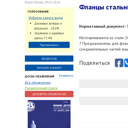
Юрий Петров , 09.02.2026
Фланцы стальн
ГОЛОСОВАНИЕ
Избыток какого вида
трубопроводной
Дисковые затворы и
Нормативный документ:
Г
арматуры наблюдается
редукцио...-28.6%
на Российском рынке с
Задвижки и шаровые
2024 по 2026 годы?
Изготавливаются из стали 
краны-71.4%
7 Предназначены для флан
Проголосовать
соединительных частей маш
ВИДЕОХАБ
Поделиться
ЛИЧНЫЙ КАБИНЕТ
Развернуть
ДОСКА ОБЪЯВЛЕНИЙ
Все объявления
Расширенный поиск
ДОБАВИТЬ ОБЪЯВЛЕНИЕ