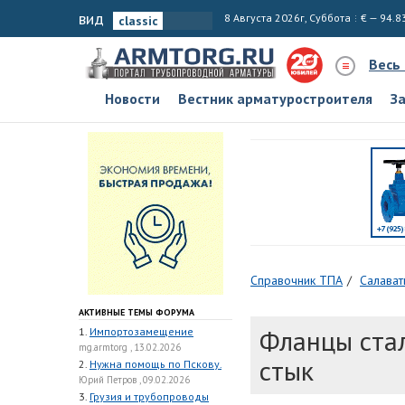
вид
8 Августа 2026г, Суббота
€ — 94.8
Весь
Новости
Вестник арматуростроителя
З
Справочник ТПА
Салават
АКТИВНЫЕ ТЕМЫ ФОРУМА
Фланцы ста
1.
Импортозамещение
mg.armtorg , 13.02.2026
стык
2.
Нужна помощь по Пскову.
Юрий Петров , 09.02.2026
3.
Грузия и трубопроводы