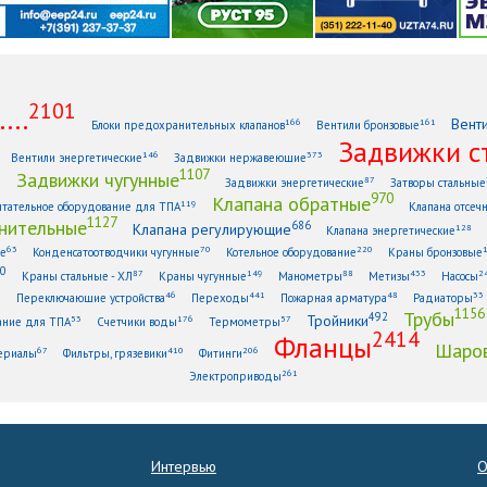
2101
...
Вент
166
161
Блоки предохранительных клапанов
Вентили бронзовые
Задвижки с
146
373
Вентили энергетические
Задвижки нержавеющие
1107
Задвижки чугунные
1
87
Задвижки энергетические
Затворы стальные
970
Клапана обратные
119
тательное оборудование для ТПА
Клапана отсеч
1127
нительные
686
Клапана регулирующие
128
Клапана энергетические
63
70
220
ые
Конденсатоотводчики чугунные
Котельное оборудование
Краны бронзовые
0
87
149
88
433
2
Краны стальные - ХЛ
Краны чугунные
Манометры
Метизы
Насосы
6
46
441
48
33
Переключающие устройства
Переходы
Пожарная арматура
Радиаторы
1156
Трубы
492
Тройники
53
176
57
ание для ТПА
Счетчики воды
Термометры
2414
Фланцы
Шаров
67
410
206
ериалы
Фильтры, грязевики
Фитинги
261
Электроприводы
Интервью
О