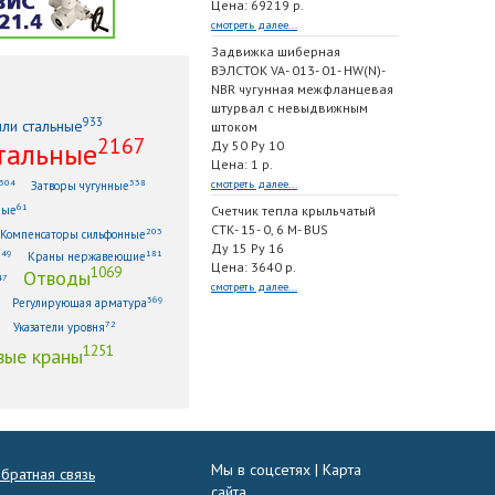
Цена: 69219 р.
смотреть далее...
Задвижка шиберная
ВЭЛСТОК VA- 013- 01- HW(N)-
NBR чугунная межфланцевая
штурвал с невыдвижным
933
или стальные
штоком
2167
тальные
Ду 50 Ру 10
Цена: 1 р.
304
338
смотреть далее...
Затворы чугунные
61
ные
Счетчик тепла крыльчатый
СТК- 15- 0, 6 M- BUS
203
Компенсаторы сильфонные
Ду 15 Ру 16
149
181
Краны нержавеющие
Цена: 3640 р.
1069
Отводы
47
смотреть далее...
369
Регулирующая арматура
72
Указатели уровня
1251
ые краны
Мы в соцсетях |
Карта
братная связь
сайта