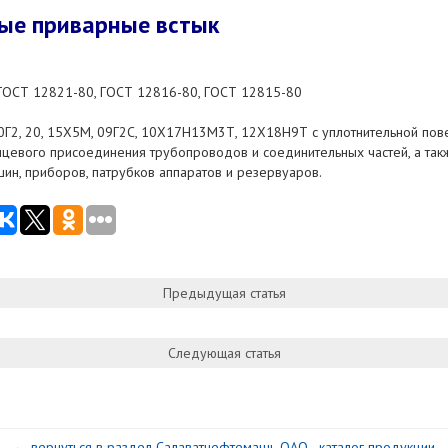
ые приварные встык
ОСТ 12821-80, ГОСТ 12816-80, ГОСТ 12815-80
10Г2, 20, 15Х5М, 09Г2С, 10Х17Н13М3Т, 12Х18Н9Т с уплотнительной пов
цевого присоединения трубопроводов и соединительных частей, а так
ин, приборов, патрубков аппаратов и резервуаров.
Предыдущая статья
Следующая статья
← вернуться в раздел Салаватнефтемашь ОАО - каталог продукции