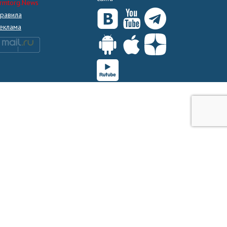
rmtorg.News
равила
еклама