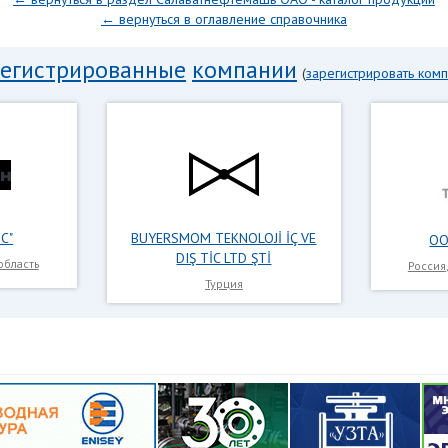
← вернуться в оглавление справочника
регистрированные
компании
(
зарегистрировать ком
С"
BUYERSMOM TEKNOLOJİ İÇ VE
ОО
DIŞ TİC LTD ŞTİ
область
Россия
Турция