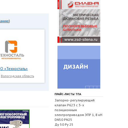
панию
)
О «Техносталь»
,
Вологодская область
ПРАЙС-ЛИСТЫ ТПА
Запорно- регулирующий
клапан Р623 с 3- х
позиционным
электроприводом ЭПР 1, 8 кН
DN50 PN25
Ду 50 Ру 25