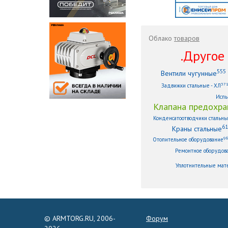
Облако
товаров
.Другое .
555
Вентили чугунные
37
Задвижки стальные - ХЛ
Испы
Клапана предохра
Конденсатоотводчики стальн
61
Краны стальные
9
Отопительное оборудование
Ремонтное оборудов
Уплотнительные мат
© ARMTORG.RU, 2006-
Форум