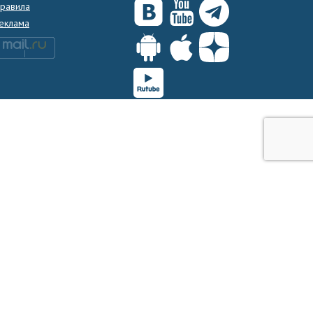
равила
еклама