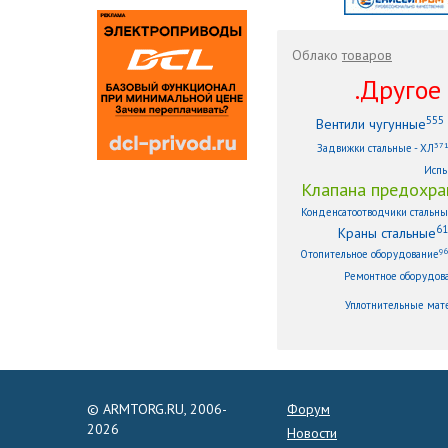
Облако
товаров
.Другое .
555
Вентили чугунные
37
Задвижки стальные - ХЛ
Испы
Клапана предохра
Конденсатоотводчики стальн
61
Краны стальные
9
Отопительное оборудование
Ремонтное оборудов
Уплотнительные мат
© ARMTORG.RU, 2006-
Форум
2026
Новости