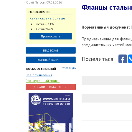
Юрий Петров , 09.02.2026
Фланцы стальн
ГОЛОСОВАНИЕ
Какая страна больше
всего поставляет
Россия-57.1%
Нормативный документ:
Г
трубопроводную
Китай-28.6%
арматуру в химическую
Проголосовать
отрасль?
Предназначены для фланце
соединительных частей маш
ВИДЕОХАБ
Поделиться
ЛИЧНЫЙ КАБИНЕТ
Развернуть
ДОСКА ОБЪЯВЛЕНИЙ
Все объявления
Расширенный поиск
ДОБАВИТЬ ОБЪЯВЛЕНИЕ