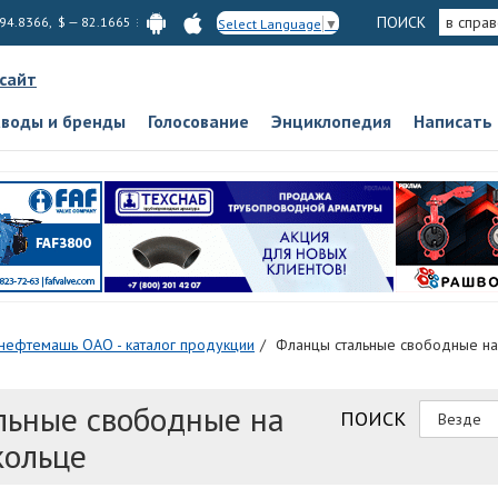
ПОИСК
в спра
 94.8366, $ — 82.1665
Select Language
▼
 сайт
аводы и бренды
Голосование
Энциклопедия
Написать
нефтемашь ОАО - каталог продукции
Фланцы стальные свободные на
льные свободные на
ПОИСК
кольце