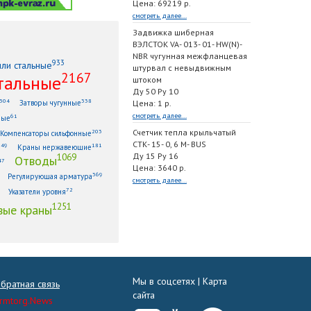
Цена: 69219 р.
смотреть далее...
Задвижка шиберная
ВЭЛСТОК VA- 013- 01- HW(N)-
NBR чугунная межфланцевая
933
или стальные
штурвал с невыдвижным
2167
тальные
штоком
Ду 50 Ру 10
304
338
Затворы чугунные
Цена: 1 р.
смотреть далее...
61
ные
Счетчик тепла крыльчатый
203
Компенсаторы сильфонные
СТК- 15- 0, 6 M- BUS
149
181
Краны нержавеющие
Ду 15 Ру 16
1069
Отводы
47
Цена: 3640 р.
369
Регулирующая арматура
смотреть далее...
72
Указатели уровня
1251
ые краны
Мы в соцсетях |
Карта
братная связь
сайта
rmtorg.News