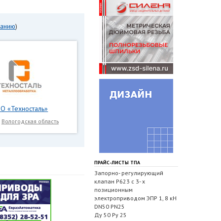
панию
)
О «Техносталь»
,
Вологодская область
ПРАЙС-ЛИСТЫ ТПА
Запорно- регулирующий
клапан Р623 с 3- х
позиционным
электроприводом ЭПР 1, 8 кН
DN50 PN25
Ду 50 Ру 25