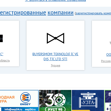
регистрированные
компании
(
зарегистрировать ком
С"
BUYERSMOM TEKNOLOJİ İÇ VE
ОО
DIŞ TİC LTD ŞTİ
область
Россия
Турция