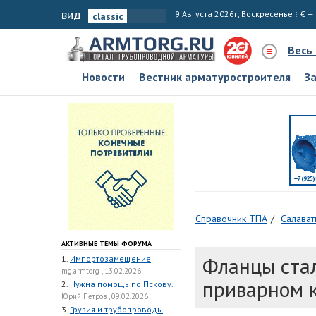
вид
9 Августа 2026г, Воскресенье
€ —
Весь
Новости
Вестник арматуростроителя
З
Справочник ТПА
Салават
АКТИВНЫЕ ТЕМЫ ФОРУМА
Фланцы ста
1.
Импортозамещение
mg.armtorg , 13.02.2026
приварном 
2.
Нужна помощь по Пскову.
Юрий Петров , 09.02.2026
3.
Грузия и трубопроводы