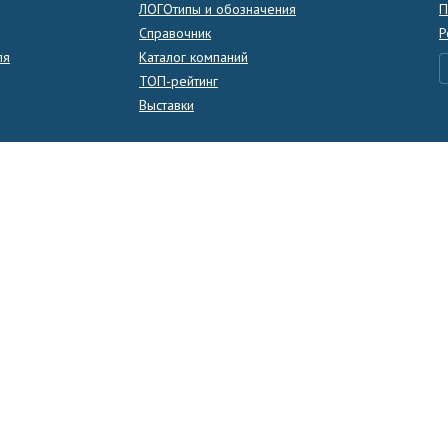
ЛОГОтипы и обозначения
П
Справочник
Р
ля
Каталог компаний
ТОП-рейтинг
Выставки