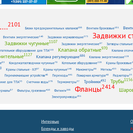
2101
...
Вент
166
161
Блоки предохранительных клапанов
Вентили бронзовые
Задвижки с
146
373
Вентили энергетические
Задвижки нержавеющие
1107
Задвижки чугунные
1
87
Задвижки энергетические
Затворы стальные
970
Клапана обратные
119
тательное оборудование для ТПА
Клапана отсеч
1127
нительные
686
Клапана регулирующие
128
Клапана энергетические
63
70
220
ые
Конденсатоотводчики чугунные
Котельное оборудование
Краны бронзовые
0
87
149
88
433
2
Краны стальные - ХЛ
Краны чугунные
Манометры
Метизы
Насосы
6
46
441
48
33
Переключающие устройства
Переходы
Пожарная арматура
Радиаторы
1156
Трубы
492
Тройники
53
176
57
ание для ТПА
Счетчики воды
Термометры
2414
Фланцы
Шаров
67
410
206
ериалы
Фильтры, грязевики
Фитинги
261
Электроприводы
Интервью
О
Бренды и заводы
A