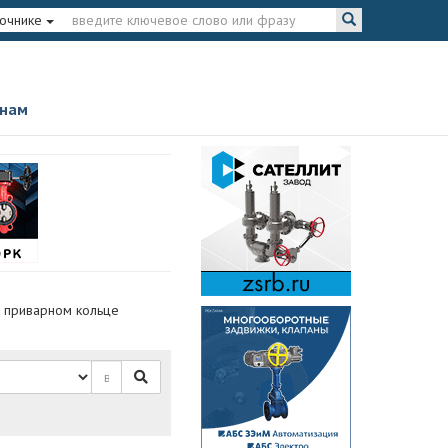
вочнике
 нам
 приварном кольце