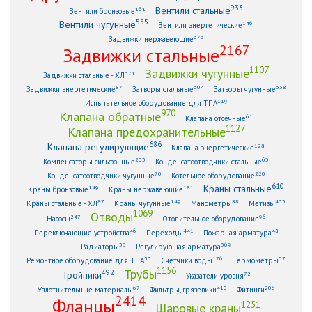
933
Вентили стальные
161
Вентили бронзовые
555
Вентили чугунные
146
Вентили энергетические
373
Задвижки нержавеющие
2167
Задвижки стальные
1107
Задвижки чугунные
371
Задвижки стальные - ХЛ
87
304
338
Задвижки энергетические
Затворы стальные
Затворы чугунные
119
Испытательное оборудование для ТПА
970
Клапана обратные
61
Клапана отсечные
1127
Клапана предохранительные
686
Клапана регулирующие
128
Клапана энергетические
203
63
Компенсаторы сильфонные
Конденсатоотводчики стальные
70
220
Конденсатоотводчики чугунные
Котельное оборудование
610
Краны стальные
149
181
Краны бронзовые
Краны нержавеющие
87
149
88
433
Краны стальные - ХЛ
Краны чугунные
Манометры
Метизы
1069
Отводы
247
96
Насосы
Отопительное оборудование
46
441
48
Переключающие устройства
Переходы
Пожарная арматура
33
369
Радиаторы
Регулирующая арматура
53
176
57
Ремонтное оборудование для ТПА
Счетчики воды
Термометры
1156
Трубы
492
Тройники
72
Указатели уровня
67
410
206
Уплотнительные материалы
Фильтры, грязевики
Фитинги
2414
Фланцы
1251
Шаровые краны