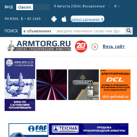
вид
9 Августа 2026г, Воскресенье
€ —
94.8366, $ — 82.1665
Select Language
▼
ПОИСК
в объявлениях
Весь сайт