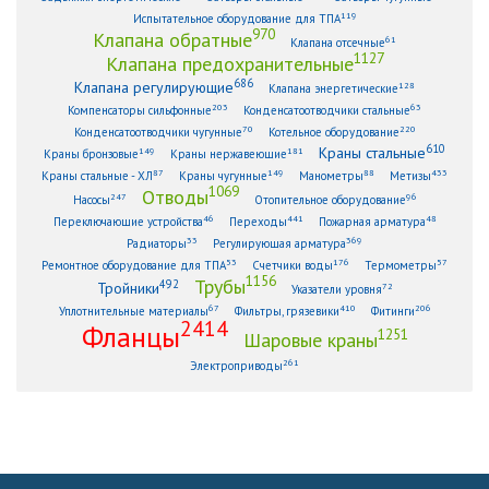
119
Испытательное оборудование для ТПА
970
Клапана обратные
61
Клапана отсечные
1127
Клапана предохранительные
686
Клапана регулирующие
128
Клапана энергетические
203
63
Компенсаторы сильфонные
Конденсатоотводчики стальные
70
220
Конденсатоотводчики чугунные
Котельное оборудование
610
Краны стальные
149
181
Краны бронзовые
Краны нержавеющие
87
149
88
433
Краны стальные - ХЛ
Краны чугунные
Манометры
Метизы
1069
Отводы
247
96
Насосы
Отопительное оборудование
46
441
48
Переключающие устройства
Переходы
Пожарная арматура
33
369
Радиаторы
Регулирующая арматура
53
176
57
Ремонтное оборудование для ТПА
Счетчики воды
Термометры
1156
Трубы
492
Тройники
72
Указатели уровня
67
410
206
Уплотнительные материалы
Фильтры, грязевики
Фитинги
2414
Фланцы
1251
Шаровые краны
261
Электроприводы