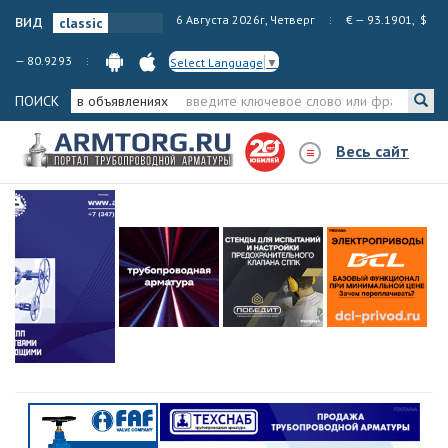
вид
6 Августа 2026г, Четверг
€ — 93.1901, $
— 80.9293
Select Language
▼
ПОИСК
в объявлениях
Весь сайт