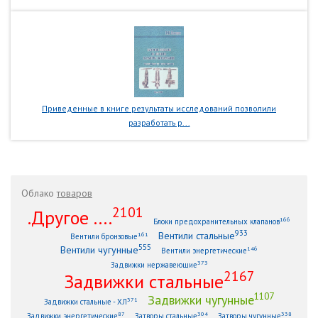
Приведенные в книге результаты исследований позволили
разработать р...
Облако
товаров
2101
.Другое ....
166
Блоки предохранительных клапанов
933
Вентили стальные
161
Вентили бронзовые
555
Вентили чугунные
146
Вентили энергетические
373
Задвижки нержавеющие
2167
Задвижки стальные
1107
Задвижки чугунные
371
Задвижки стальные - ХЛ
87
304
338
Задвижки энергетические
Затворы стальные
Затворы чугунные