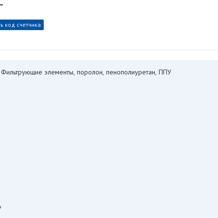
Т
ь код счетчика
. Фильтрующие элементы, поролон, пенополиуретан, ППУ
P