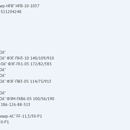
льтр-HFB" HFB-10-1037
2-521204248
Oil"
-Oil" ФЭГ-ПН3-10 140/109/910
-Oil" ФЭГ-ГК1-05 172/82/385
Oil"
Oil"
-Oil" ФЭГ-ПВ3-05 114/75/913
il"
-Oil" ФЭМ-ГКВ6-05 100/56/190
 186-126-88-513
ия "УТфильтр-АС" FF-11,3/30-P1
30-P1