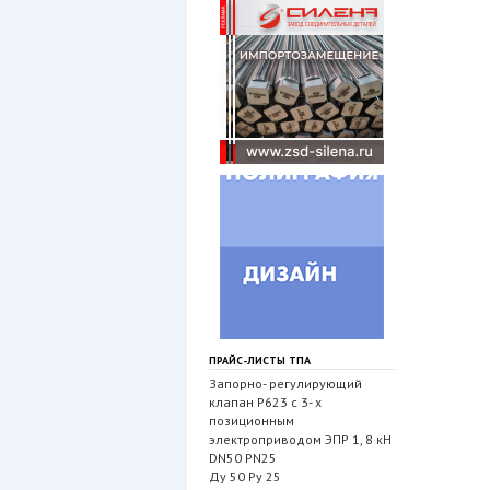
ПРАЙС-ЛИСТЫ ТПА
Запорно- регулирующий
клапан Р623 с 3- х
позиционным
электроприводом ЭПР 1, 8 кН
DN50 PN25
Ду 50 Ру 25