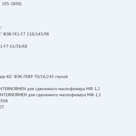
2 105-1800)
х"
х" ФЭВ-ГК1-F7 210/145/98
1-F7 61/36/68
ьтр-KG" ФЭК-ГКВ9 70/26/245 глухой
1.NL 250.10G.30.E.P.VA INTERNORMEN для сдвоенного маслофильтра МФ-1,2
A INTERNORMEN для сдвоенного маслофильтра МФ-1,2
G.30.E.P 300368
S07