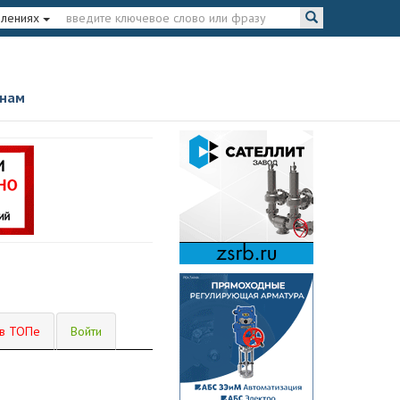
влениях
 нам
 в ТОПе
Войти