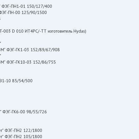
к" ФЭГ-ПН1-01 150/127/400
 ВО "Поток" ФЭГ-ПН-00 125/90/1500
5
-003 D 010 ИТ4РС/-ТТ изготовитель Hydas)
"
к-М" ФЭГ-ГК1-03 152/89/67/908
"
к-М" ФЭГ-ГК10-03 152/86/755
В1-10 85/54/500
ГЧ "Поток-М" ФЭГ-ГК6-00 98/55/726
рт" ФЭГ-ПН2 122/1800
рт" ФЭГ-ПН2 105/1800