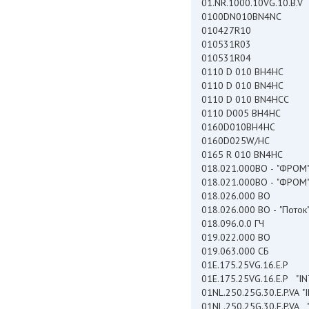
01.NR.1000.10VG.10.B.V
0100DN010BN4NC
010427R10
010531R03
010531R04
0110 D 010 BH4HC
0110 D 010 BN4HC
0110 D 010 BN4HCС
0110 D005 BH4HC
0160D010BH4HC
0160D025W/HC
0165 R 010 BN4HC
018.021.000ВО - "ФРОМ
018.021.000ВО - "ФРОМ
018.026.000 ВО
018.026.000 ВО - "Пото
018.096.0.0 ГЧ
019.022.000 ВО
019.063.000 СБ
01E.175.25VG.16.E.P
01E.175.25VG.16.E.P "
01NL.250.25G.30.E.P.VA