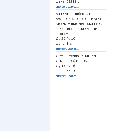
Цена: 69219 р.
смотреть далее...
Задвижка шиберная
ВЭЛСТОК VA- 013- 01- HW(N)-
NBR чугунная межфланцевая
штурвал с невыдвижным
штоком
Ду 50 Ру 10
Цена: 1 р.
смотреть далее...
Счетчик тепла крыльчатый
СТК- 15- 0, 6 M- BUS
Ду 15 Ру 16
Цена: 3640 р.
смотреть далее...