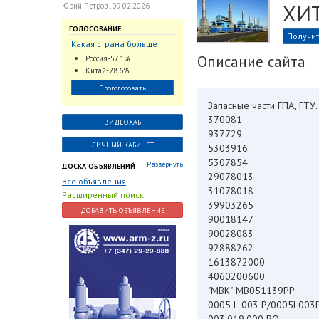
ХИ
Юрий Петров , 09.02.2026
ГОЛОСОВАНИЕ
Получит
Какая страна больше
всего поставляет
Описание сайта
Россия-57.1%
трубопроводную
Китай-28.6%
арматуру в химическую
Проголосовать
отрасль?
Запасные части ГПА, ГТУ
370081
ВИДЕОХАБ
937729
ЛИЧНЫЙ КАБИНЕТ
5303916
5307854
Развернуть
ДОСКА ОБЪЯВЛЕНИЙ
29078013
Все объявления
31078018
Расширенный поиск
39903265
ДОБАВИТЬ ОБЪЯВЛЕНИЕ
90018147
90028083
92888262
1613872000
4060200600
"МВК" МВ051139РР
0005 L 003 P/0005L003