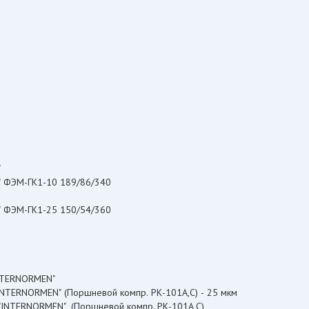
"
" ФЭМ-ГК1-10 189/86/340
к" ФЭМ-ГК1-25 150/54/360
INTERNORMEN"
01NL.250.25G.30.E.P.VA "INTERNORMEN" (Поршневой компр. РК-101А,С) - 25 мкм
 "INTERNORMEN" (Поршневой компр. РК-101А,С)