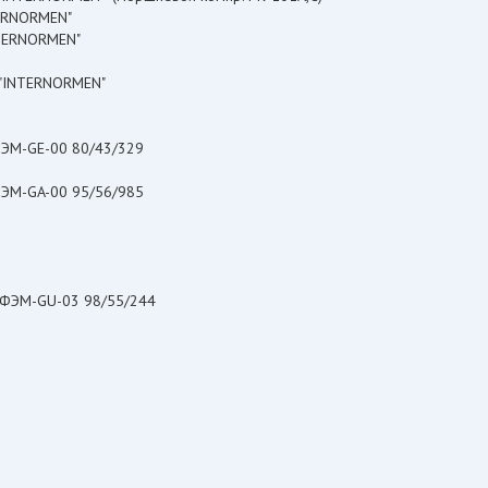
NTERNORMEN"
INTERNORMEN"
V "INTERNORMEN"
 ВО "G-Oil" ФЭМ-GE-00 80/43/329
 ВО "G-Oil" ФЭM-GA-00 95/56/985
l" ФЭМ-GU-03 98/55/244