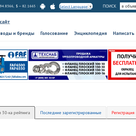
ПОИСК
в объя
 94.8366, $ — 82.1665
Select Language
▼
 сайт
аводы и бренды
Голосование
Энциклопедия
Написать
 30-ка рейтинга
Последние зарегистрированные
Регистрация