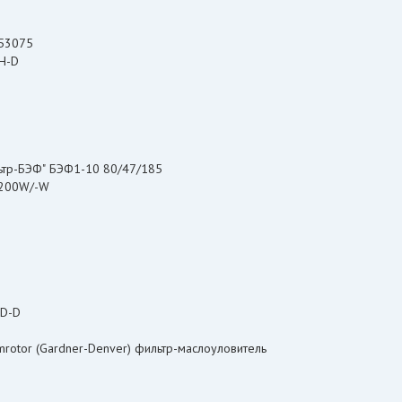
53075
H-D
льтр-БЭФ" БЭФ1-10 80/47/185
D200W/-W
DD-D
rotor (Gardner-Denver) фильтр-маслоуловитель