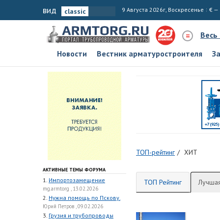
вид
9 Августа 2026г, Воскресенье
€ —
Весь
Новости
Вестник арматуростроителя
З
ТОП-рейтинг
ХИТ
АКТИВНЫЕ ТЕМЫ ФОРУМА
1.
Импортозамещение
ТОП Рейтинг
Лучшая
mg.armtorg , 13.02.2026
2.
Нужна помощь по Пскову.
Юрий Петров , 09.02.2026
3.
Грузия и трубопроводы