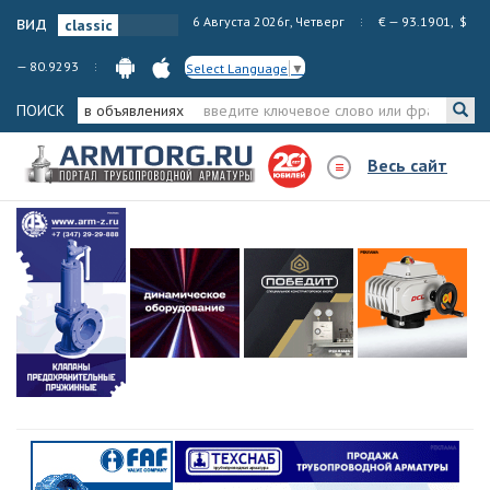
вид
6 Августа 2026г, Четверг
€ — 93.1901, $
— 80.9293
Select Language
▼
ПОИСК
в объявлениях
Весь сайт