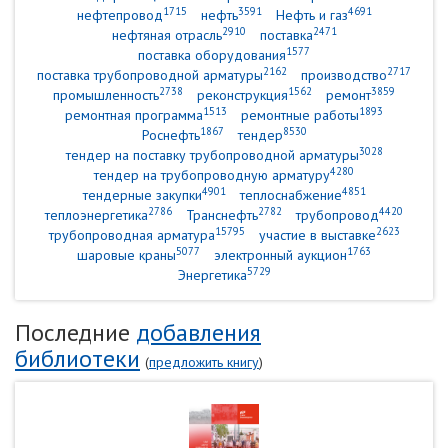
1715
3591
4691
нефтепровод
нефть
Нефть и газ
2910
2471
нефтяная отрасль
поставка
1577
поставка оборудования
2162
2717
поставка трубопроводной арматуры
производство
2738
1562
3859
промышленность
реконструкция
ремонт
1513
1893
ремонтная программа
ремонтные работы
1867
8530
Роснефть
тендер
3028
тендер на поставку трубопроводной арматуры
4280
тендер на трубопроводную арматуру
4901
4851
тендерные закупки
теплоснабжение
2786
2782
4420
теплоэнергетика
Транснефть
трубопровод
15795
2623
трубопроводная арматура
участие в выставке
5077
1763
шаровые краны
электронный аукцион
5729
Энергетика
Последние
добавления
библиотеки
(
предложить книгу
)