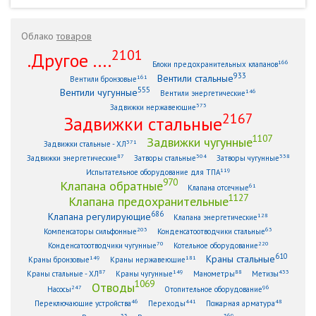
Облако
товаров
2101
.Другое ....
166
Блоки предохранительных клапанов
933
Вентили стальные
161
Вентили бронзовые
555
Вентили чугунные
146
Вентили энергетические
373
Задвижки нержавеющие
2167
Задвижки стальные
1107
Задвижки чугунные
371
Задвижки стальные - ХЛ
87
304
338
Задвижки энергетические
Затворы стальные
Затворы чугунные
119
Испытательное оборудование для ТПА
970
Клапана обратные
61
Клапана отсечные
1127
Клапана предохранительные
686
Клапана регулирующие
128
Клапана энергетические
203
63
Компенсаторы сильфонные
Конденсатоотводчики стальные
70
220
Конденсатоотводчики чугунные
Котельное оборудование
610
Краны стальные
149
181
Краны бронзовые
Краны нержавеющие
87
149
88
433
Краны стальные - ХЛ
Краны чугунные
Манометры
Метизы
1069
Отводы
247
96
Насосы
Отопительное оборудование
46
441
48
Переключающие устройства
Переходы
Пожарная арматура
33
369