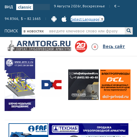
вид
9 Августа 2026г, Воскресенье
€ —
94.8366, $ — 82.1665
Select Language
▼
ПОИСК
в новостях
Весь сайт