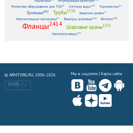
Радиаторы
Регулирующая арматура
53
176
57
Ремонтное оборудование для ТПА
Счетчики воды
Термометры
1156
Трубы
492
Тройники
72
Указатели уровня
67
410
206
Уплотнительные материалы
Фильтры, грязевики
Фитинги
2414
Фланцы
1251
Шаровые краны
261
Электроприводы
Мы в соцсетях |
Карта сайта
© ARMTORG.RU, 2006-2026