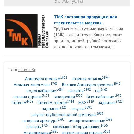
30 Августа
ТМК поставила продукцию для
строительства морских...
Трубная Металлургическая Компания
(ТМК), один из крупнейших мировых
производителей трубной продукции
для нефтегазового комплекса,...
Теги
новостей
1852
2494
Арматуростроение
атомная отрасль
1760
1943
Атомная энергетика
Вестник Арматуростроителя
1684
2292
5460
водоснабжение
выставка
газ
5132
2550
1970
газовая отрасль
газопровод
Газоснабжение
4429
1444
2119
2823
Газпром
Газпром тендер
ЖКХ
задвижка
2320
3691
задвижки
закупки
3906
закупки трубопроводной арматуры
6592
1398
запорная арматура
импортозамещение
1724
1436
клапаны
котельное оборудование
1881
3523
модернизация
нефтегазовая отрасль