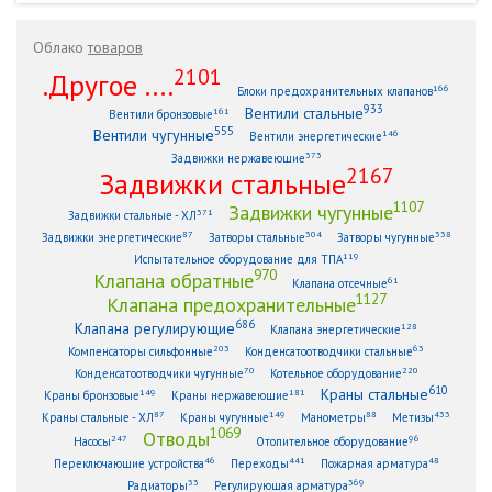
Облако
товаров
2101
.Другое ....
166
Блоки предохранительных клапанов
933
Вентили стальные
161
Вентили бронзовые
555
Вентили чугунные
146
Вентили энергетические
373
Задвижки нержавеющие
2167
Задвижки стальные
1107
Задвижки чугунные
371
Задвижки стальные - ХЛ
87
304
338
Задвижки энергетические
Затворы стальные
Затворы чугунные
119
Испытательное оборудование для ТПА
970
Клапана обратные
61
Клапана отсечные
1127
Клапана предохранительные
686
Клапана регулирующие
128
Клапана энергетические
203
63
Компенсаторы сильфонные
Конденсатоотводчики стальные
70
220
Конденсатоотводчики чугунные
Котельное оборудование
610
Краны стальные
149
181
Краны бронзовые
Краны нержавеющие
87
149
88
433
Краны стальные - ХЛ
Краны чугунные
Манометры
Метизы
1069
Отводы
247
96
Насосы
Отопительное оборудование
46
441
48
Переключающие устройства
Переходы
Пожарная арматура
33
369
Радиаторы
Регулирующая арматура