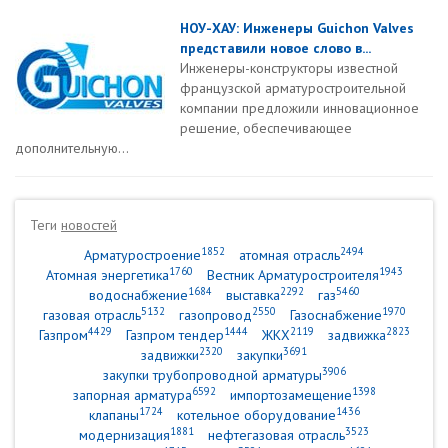
НОУ-ХАУ: Инженеры Guichon Valves
представили новое слово в...
Инженеры-конструкторы известной
французской арматуростроительной
компании предложили инновационное
решение, обеспечивающее
дополнительную...
Теги
новостей
1852
2494
Арматуростроение
атомная отрасль
1760
1943
Атомная энергетика
Вестник Арматуростроителя
1684
2292
5460
водоснабжение
выставка
газ
5132
2550
1970
газовая отрасль
газопровод
Газоснабжение
4429
1444
2119
2823
Газпром
Газпром тендер
ЖКХ
задвижка
2320
3691
задвижки
закупки
3906
закупки трубопроводной арматуры
6592
1398
запорная арматура
импортозамещение
1724
1436
клапаны
котельное оборудование
1881
3523
модернизация
нефтегазовая отрасль