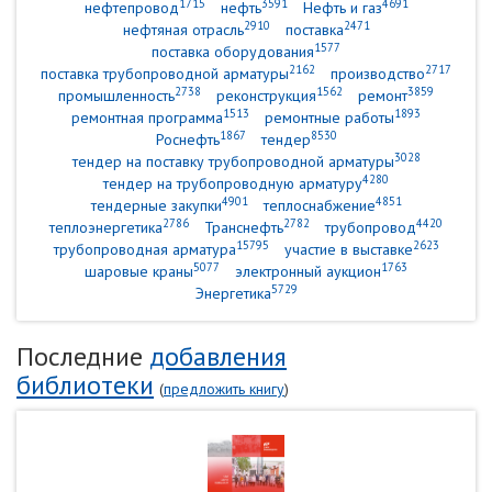
1715
3591
4691
нефтепровод
нефть
Нефть и газ
2910
2471
нефтяная отрасль
поставка
1577
поставка оборудования
2162
2717
поставка трубопроводной арматуры
производство
2738
1562
3859
промышленность
реконструкция
ремонт
1513
1893
ремонтная программа
ремонтные работы
1867
8530
Роснефть
тендер
3028
тендер на поставку трубопроводной арматуры
4280
тендер на трубопроводную арматуру
4901
4851
тендерные закупки
теплоснабжение
2786
2782
4420
теплоэнергетика
Транснефть
трубопровод
15795
2623
трубопроводная арматура
участие в выставке
5077
1763
шаровые краны
электронный аукцион
5729
Энергетика
Последние
добавления
библиотеки
(
предложить книгу
)