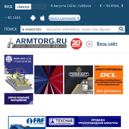
вид
8 Августа 2026г, Суббота
€ — 94.8366, $
— 82.1665
Select Language
▼
ПОИСК
в новостях
Весь сайт