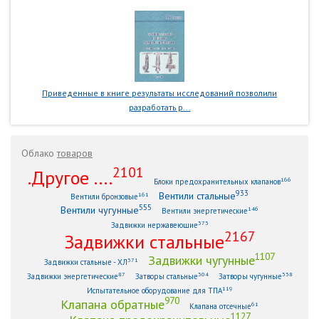
Приведенные в книге результаты исследований позволили
разработать р...
Облако
товаров
2101
.Другое ....
166
Блоки предохранительных клапанов
933
Вентили стальные
161
Вентили бронзовые
555
Вентили чугунные
146
Вентили энергетические
373
Задвижки нержавеющие
2167
Задвижки стальные
1107
Задвижки чугунные
371
Задвижки стальные - ХЛ
87
304
338
Задвижки энергетические
Затворы стальные
Затворы чугунные
119
Испытательное оборудование для ТПА
970
Клапана обратные
61
Клапана отсечные
1127