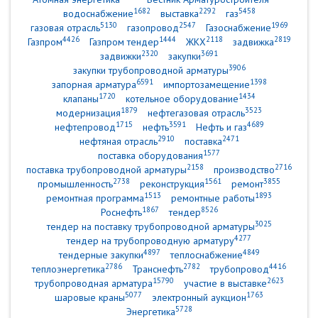
1682
2292
5458
водоснабжение
выставка
газ
5130
2547
1969
газовая отрасль
газопровод
Газоснабжение
4426
1444
2118
2819
Газпром
Газпром тендер
ЖКХ
задвижка
2320
3691
задвижки
закупки
3906
закупки трубопроводной арматуры
6591
1398
запорная арматура
импортозамещение
1720
1434
клапаны
котельное оборудование
1879
3523
модернизация
нефтегазовая отрасль
1715
3591
4689
нефтепровод
нефть
Нефть и газ
2910
2471
нефтяная отрасль
поставка
1577
поставка оборудования
2158
2716
поставка трубопроводной арматуры
производство
2738
1561
3855
промышленность
реконструкция
ремонт
1513
1893
ремонтная программа
ремонтные работы
1867
8526
Роснефть
тендер
3025
тендер на поставку трубопроводной арматуры
4277
тендер на трубопроводную арматуру
4897
4849
тендерные закупки
теплоснабжение
2786
2782
4416
теплоэнергетика
Транснефть
трубопровод
15790
2623
трубопроводная арматура
участие в выставке
5077
1763
шаровые краны
электронный аукцион
5728
Энергетика