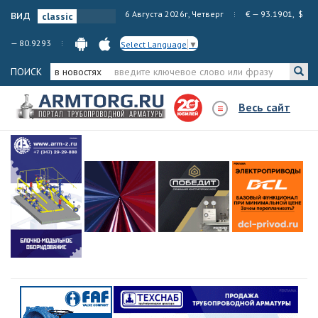
вид
6 Августа 2026г, Четверг
€ — 93.1901, $
— 80.9293
Select Language
▼
ПОИСК
в новостях
Весь сайт