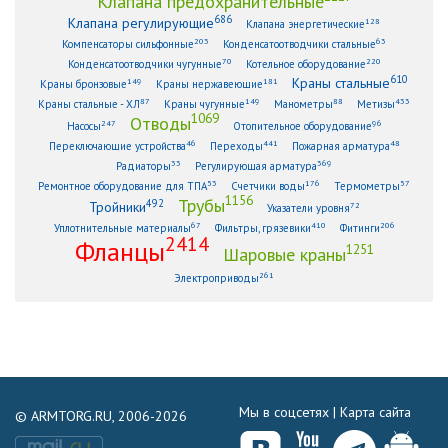
Клапана предохранительные
686
Клапана регулирующие
128
Клапана энергетические
203
63
Компенсаторы сильфонные
Конденсатоотводчики стальные
70
220
Конденсатоотводчики чугунные
Котельное оборудование
610
Краны стальные
149
181
Краны бронзовые
Краны нержавеющие
87
149
88
433
Краны стальные - ХЛ
Краны чугунные
Манометры
Метизы
1069
Отводы
247
96
Насосы
Отопительное оборудование
46
441
48
Переключающие устройства
Переходы
Пожарная арматура
33
369
Радиаторы
Регулирующая арматура
53
176
57
Ремонтное оборудование для ТПА
Счетчики воды
Термометры
1156
Трубы
492
Тройники
72
Указатели уровня
67
410
206
Уплотнительные материалы
Фильтры, грязевики
Фитинги
2414
Фланцы
1251
Шаровые краны
261
Электроприводы
Мы в соцсетях |
Карта сайта
© ARMTORG.RU, 2006-2026