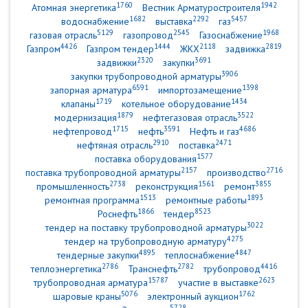
1760
1942
Атомная энергетика
Вестник Арматуростроителя
1682
2292
5457
водоснабжение
выставка
газ
5129
2545
1968
газовая отрасль
газопровод
Газоснабжение
4426
1444
2118
2819
Газпром
Газпром тендер
ЖКХ
задвижка
2320
3691
задвижки
закупки
3906
закупки трубопроводной арматуры
6591
1398
запорная арматура
импортозамещение
1719
1434
клапаны
котельное оборудование
1879
3522
модернизация
нефтегазовая отрасль
1715
3591
4686
нефтепровод
нефть
Нефть и газ
2910
2471
нефтяная отрасль
поставка
1577
поставка оборудования
2157
2716
поставка трубопроводной арматуры
производство
2738
1561
3855
промышленность
реконструкция
ремонт
1513
1893
ремонтная программа
ремонтные работы
1866
8523
Роснефть
тендер
3022
тендер на поставку трубопроводной арматуры
4275
тендер на трубопроводную арматуру
4895
4847
тендерные закупки
теплоснабжение
2786
2782
4416
теплоэнергетика
Транснефть
трубопровод
15787
2623
трубопроводная арматура
участие в выставке
5076
1762
шаровые краны
электронный аукцион
5728