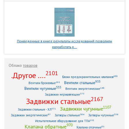
Приведенные в книге результаты исследований позволили
разработать р...
Облако
товаров
2101
.Другое ....
166
Блоки предохранительных клапанов
933
Вентили стальные
161
Вентили бронзовые
555
Вентили чугунные
146
Вентили энергетические
373
Задвижки нержавеющие
2167
Задвижки стальные
1107
Задвижки чугунные
371
Задвижки стальные - ХЛ
87
304
338
Задвижки энергетические
Затворы стальные
Затворы чугунные
119
Испытательное оборудование для ТПА
970
Клапана обратные
61
Клапана отсечные