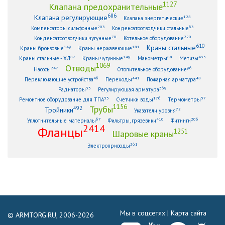
1127
Клапана предохранительные
686
Клапана регулирующие
128
Клапана энергетические
203
63
Компенсаторы сильфонные
Конденсатоотводчики стальные
70
220
Конденсатоотводчики чугунные
Котельное оборудование
610
Краны стальные
149
181
Краны бронзовые
Краны нержавеющие
87
149
88
433
Краны стальные - ХЛ
Краны чугунные
Манометры
Метизы
1069
Отводы
247
96
Насосы
Отопительное оборудование
46
441
48
Переключающие устройства
Переходы
Пожарная арматура
33
369
Радиаторы
Регулирующая арматура
53
176
57
Ремонтное оборудование для ТПА
Счетчики воды
Термометры
1156
Трубы
492
Тройники
72
Указатели уровня
67
410
206
Уплотнительные материалы
Фильтры, грязевики
Фитинги
2414
Фланцы
1251
Шаровые краны
261
Электроприводы
Мы в соцсетях |
Карта сайта
© ARMTORG.RU, 2006-2026