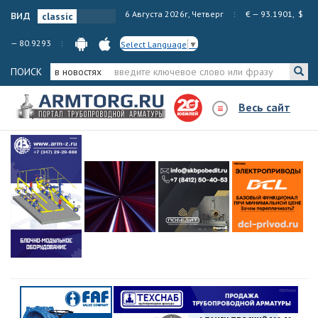
вид
6 Августа 2026г, Четверг
€ — 93.1901, $
— 80.9293
Select Language
▼
ПОИСК
в новостях
Весь сайт