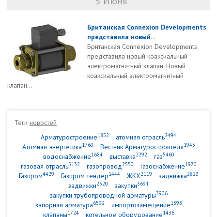
5 Июня
Британская Connexion Developments
представила новый...
Британская Connexion Developments
представила новый коаксиальный
электромагнитный клапан. Новый
коаксиальный электромагнитный
клапан...
Теги
новостей
1852
2494
Арматуростроение
атомная отрасль
1760
1943
Атомная энергетика
Вестник Арматуростроителя
1684
2292
5460
водоснабжение
выставка
газ
5132
2550
1970
газовая отрасль
газопровод
Газоснабжение
4429
1444
2119
2823
Газпром
Газпром тендер
ЖКХ
задвижка
2320
3691
задвижки
закупки
3906
закупки трубопроводной арматуры
6592
1398
запорная арматура
импортозамещение
1724
1436
клапаны
котельное оборудование