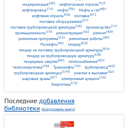
1881
3523
модернизация
нефтегазовая отрасль
1715
3591
4691
нефтепровод
нефть
Нефть и газ
2910
2471
нефтяная отрасль
поставка
1577
поставка оборудования
2162
2717
поставка трубопроводной арматуры
производство
2738
1562
3859
промышленность
реконструкция
ремонт
1513
1893
ремонтная программа
ремонтные работы
1867
8530
Роснефть
тендер
3028
тендер на поставку трубопроводной арматуры
4280
тендер на трубопроводную арматуру
4901
4851
тендерные закупки
теплоснабжение
2786
2782
4420
теплоэнергетика
Транснефть
трубопровод
15795
2623
трубопроводная арматура
участие в выставке
5077
1763
шаровые краны
электронный аукцион
5729
Энергетика
Последние
добавления
библиотеки
(
предложить книгу
)