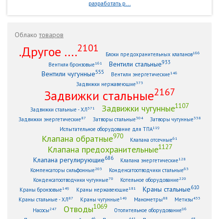
разработать р...
Облако
товаров
2101
.Другое ....
166
Блоки предохранительных клапанов
933
Вентили стальные
161
Вентили бронзовые
555
Вентили чугунные
146
Вентили энергетические
373
Задвижки нержавеющие
2167
Задвижки стальные
1107
Задвижки чугунные
371
Задвижки стальные - ХЛ
87
304
338
Задвижки энергетические
Затворы стальные
Затворы чугунные
119
Испытательное оборудование для ТПА
970
Клапана обратные
61
Клапана отсечные
1127
Клапана предохранительные
686
Клапана регулирующие
128
Клапана энергетические
203
63
Компенсаторы сильфонные
Конденсатоотводчики стальные
70
220
Конденсатоотводчики чугунные
Котельное оборудование
610
Краны стальные
149
181
Краны бронзовые
Краны нержавеющие
87
149
88
433
Краны стальные - ХЛ
Краны чугунные
Манометры
Метизы
1069
Отводы
247
96
Насосы
Отопительное оборудование
46
441
48