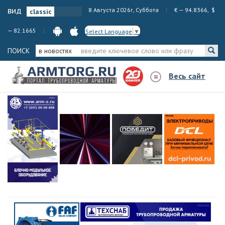
вид
8 Августа 2026г, Суббота
€ — 94.8366, $
— 82.1665
Select Language
▼
ПОИСК
в новостях
Весь сайт