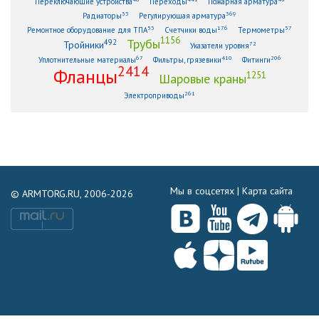
Переключающие устройства
Переходы
Пожарная арматура
33
369
Радиаторы
Регулирующая арматура
53
176
57
Ремонтное оборудование для ТПА
Счетчики воды
Термометры
1156
Трубы
492
Тройники
72
Указатели уровня
67
410
206
Уплотнительные материалы
Фильтры, грязевики
Фитинги
2414
Фланцы
1251
Шаровые краны
261
Электроприводы
Мы в соцсетях |
Карта сайта
© ARMTORG.RU, 2006-2026