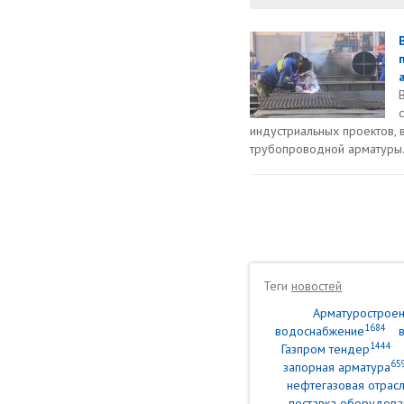
индустриальных проектов, 
трубопроводной арматуры. 
Теги
новостей
Арматурострое
1684
водоснабжение
1444
Газпром тендер
65
запорная арматура
нефтегазовая отрасл
поставка оборудова