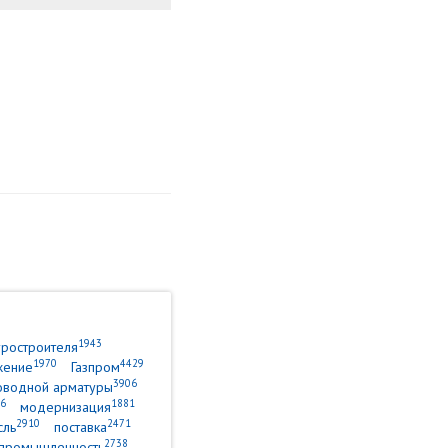
1943
уростроителя
1970
4429
жение
Газпром
3906
оводной арматуры
6
1881
модернизация
2910
2471
сль
поставка
2738
промышленность