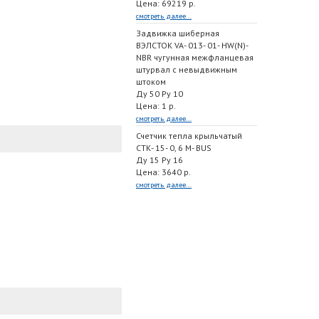
Цена: 69219 р.
смотреть далее...
Задвижка шиберная
ВЭЛСТОК VA- 013- 01- HW(N)-
NBR чугунная межфланцевая
штурвал с невыдвижным
штоком
Ду 50 Ру 10
Цена: 1 р.
смотреть далее...
Счетчик тепла крыльчатый
СТК- 15- 0, 6 M- BUS
Ду 15 Ру 16
Цена: 3640 р.
смотреть далее...