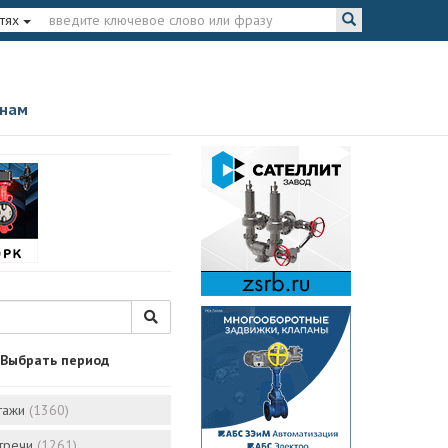
тях
 нам
Выбрать период
тажи
(1360)
стречи
(1261)