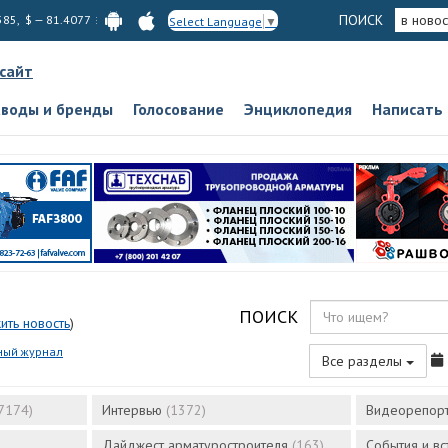
ПОИСК
в новос
585, $ — 81.4077
Select Language
▼
 сайт
аводы и бренды
Голосование
Энциклопедия
Написать
ПОИСК
ить новость
)
ный журнал
Все разделы
7174)
Интервью
(1372)
Видеорепор
Дайджест арматуростроителя
(163)
События и в