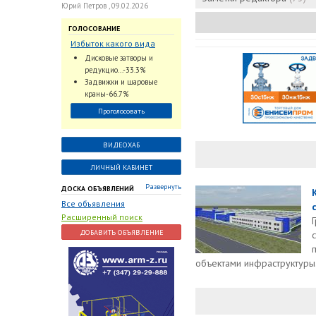
Юрий Петров , 09.02.2026
ГОЛОСОВАНИЕ
Избыток какого вида
трубопроводной
Дисковые затворы и
арматуры наблюдается
редукцио...-33.3%
на Российском рынке с
Задвижки и шаровые
2024 по 2026 годы?
краны-66.7%
Проголосовать
ВИДЕОХАБ
ЛИЧНЫЙ КАБИНЕТ
Развернуть
ДОСКА ОБЪЯВЛЕНИЙ
Все объявления
Расширенный поиск
ДОБАВИТЬ ОБЪЯВЛЕНИЕ
объектами инфраструктуры.