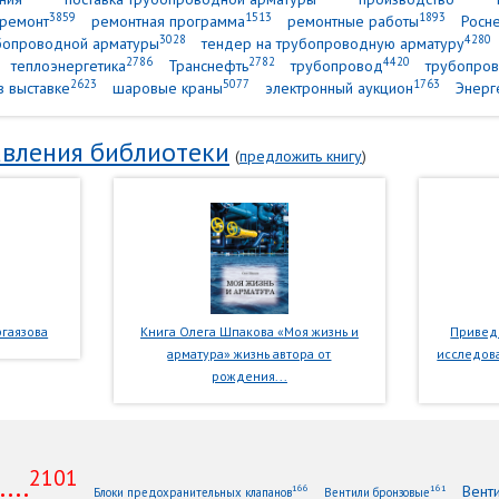
3859
1513
1893
ремонт
ремонтная программа
ремонтные работы
Росн
3028
4280
убопроводной арматуры
тендер на трубопроводную арматуру
2786
2782
4420
теплоэнергетика
Транснефть
трубопровод
трубопров
2623
5077
1763
в выставке
шаровые краны
электронный аукцион
Энерг
вления библиотеки
(
предложить книгу
)
гаязова
Книга Олега Шпакова «Моя жизнь и
Приведе
арматура» жизнь автора от
исследова
рождения...
2101
...
Вент
166
161
Блоки предохранительных клапанов
Вентили бронзовые