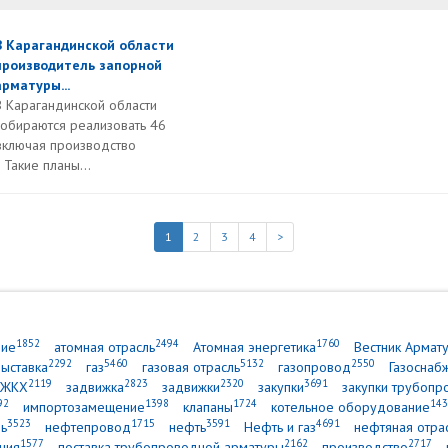
В Карагандинской области
производитель запорной
арматуры...
В Карагандинской области
собираются реализовать 46
включая производство
Такие планы...
1
2
3
4
>
1852
2494
1760
ние
атомная отрасль
Атомная энергетика
Вестник Армат
2292
5460
5132
2550
выставка
газ
газовая отрасль
газопровод
Газоснаб
2119
2823
2320
3691
ЖКХ
задвижка
задвижки
закупки
закупки трубопр
92
1398
1724
143
импортозамещение
клапаны
котельное оборудование
3523
1715
3591
4691
ь
нефтепровод
нефть
Нефть и газ
нефтяная отра
1577
2162
2717
ния
поставка трубопроводной арматуры
производство