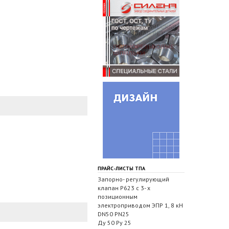
ПРАЙС-ЛИСТЫ ТПА
Запорно- регулирующий
клапан Р623 с 3- х
позиционным
электроприводом ЭПР 1, 8 кН
DN50 PN25
Ду 50 Ру 25