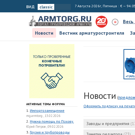
вид
7 Августа 2026г, Пятница
€ — 94.0
Весь
Новости
Вестник арматуростроителя
З
Новости
(
предлож
АКТИВНЫЕ ТЕМЫ ФОРУМА
Оформить подписку на печат
1.
Импортозамещение
mg.armtorg , 13.02.2026
2.
Нужна помощь по Пскову.
Заводы и предприятия
(1
Юрий Петров , 09.02.2026
3.
Грузия и трубопроводы
Заметки редактора
(73)