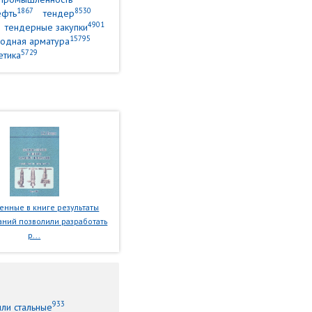
1867
8530
ефть
тендер
4901
тендерные закупки
15795
одная арматура
5729
етика
нные в книге результаты
ний позволили разработать
р...
933
или стальные