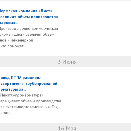
Пермская компания «Дист»
увеличит объем производства
шаровых...
Производственно-коммерческая
фирма «Дист» увеличит объем
нов и инженерной
что поможет...
3 Июня
Завод ПТПА расширил
ассортимент трубопроводной
арматуры за...
«Пензтяжпромарматура»
наращивает объемы производства
а счет импортозамещения. Так,
рить...
16 Мая