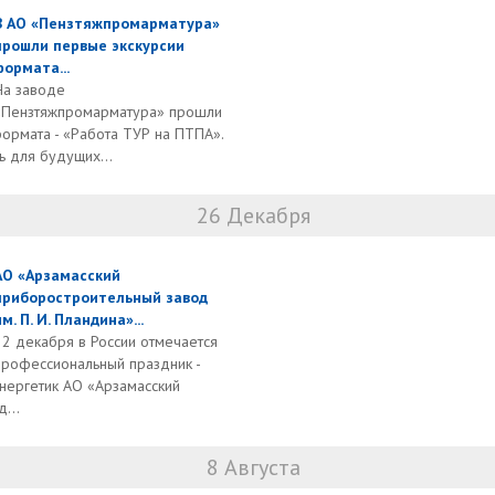
В АО «Пензтяжпромарматура»
прошли первые экскурсии
формата...
На заводе
«Пензтяжпромарматура» прошли
ормата - «Работа ТУР на ПТПА».
ь для будущих...
26 Декабря
АО «Арзамасский
приборостроительный завод
им. П. И. Пландина»...
22 декабря в России отмечается
профессиональный праздник -
энергетик АО «Арзамасский
...
8 Августа