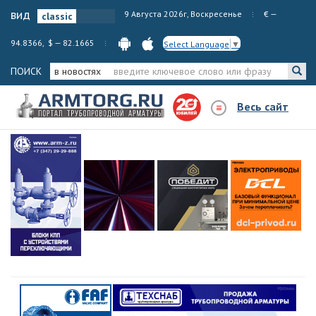
вид
9 Августа 2026г, Воскресенье
€ —
94.8366, $ — 82.1665
Select Language
▼
ПОИСК
в новостях
Весь сайт