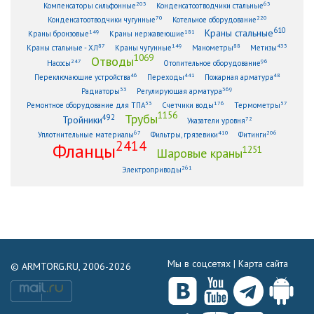
203
63
Компенсаторы сильфонные
Конденсатоотводчики стальные
70
220
Конденсатоотводчики чугунные
Котельное оборудование
610
Краны стальные
149
181
Краны бронзовые
Краны нержавеющие
87
149
88
433
Краны стальные - ХЛ
Краны чугунные
Манометры
Метизы
1069
Отводы
247
96
Насосы
Отопительное оборудование
46
441
48
Переключающие устройства
Переходы
Пожарная арматура
33
369
Радиаторы
Регулирующая арматура
53
176
57
Ремонтное оборудование для ТПА
Счетчики воды
Термометры
1156
Трубы
492
Тройники
72
Указатели уровня
67
410
206
Уплотнительные материалы
Фильтры, грязевики
Фитинги
2414
Фланцы
1251
Шаровые краны
261
Электроприводы
Мы в соцсетях |
Карта сайта
© ARMTORG.RU, 2006-2026