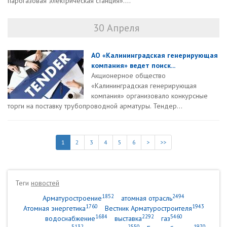
парогазовая электрическая станция»....
30 Апреля
АО «Калининградская генерирующая
компания» ведет поиск...
Акционерное общество
«Калининградская генерирующая
компания» организовало конкурсные
торги на поставку трубопроводной арматуры. Тендер...
1
2
3
4
5
6
>
>>
Теги
новостей
1852
2494
Арматуростроение
атомная отрасль
1760
1943
Атомная энергетика
Вестник Арматуростроителя
1684
2292
5460
водоснабжение
выставка
газ
5132
2550
1970