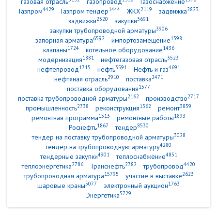
газовая отрасль
газопровод
Газоснабжение
4429
1444
2119
2823
Газпром
Газпром тендер
ЖКХ
задвижка
2320
3691
задвижки
закупки
3906
закупки трубопроводной арматуры
6592
1398
запорная арматура
импортозамещение
1724
1436
клапаны
котельное оборудование
1881
3523
модернизация
нефтегазовая отрасль
1715
3591
4691
нефтепровод
нефть
Нефть и газ
2910
2471
нефтяная отрасль
поставка
1577
поставка оборудования
2162
2717
поставка трубопроводной арматуры
производство
2738
1562
3859
промышленность
реконструкция
ремонт
1513
1893
ремонтная программа
ремонтные работы
1867
8530
Роснефть
тендер
3028
тендер на поставку трубопроводной арматуры
4280
тендер на трубопроводную арматуру
4901
4851
тендерные закупки
теплоснабжение
2786
2782
4420
теплоэнергетика
Транснефть
трубопровод
15795
2623
трубопроводная арматура
участие в выставке
5077
1763
шаровые краны
электронный аукцион
5729
Энергетика