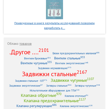
Приведенные в книге результаты исследований позволили
разработать р...
Облако
товаров
2101
.Другое ....
166
Блоки предохранительных клапанов
933
Вентили стальные
161
Вентили бронзовые
555
Вентили чугунные
146
Вентили энергетические
373
Задвижки нержавеющие
2167
Задвижки стальные
1107
Задвижки чугунные
371
Задвижки стальные - ХЛ
87
304
338
Задвижки энергетические
Затворы стальные
Затворы чугунные
119
Испытательное оборудование для ТПА
970
Клапана обратные
61
Клапана отсечные
1127
Клапана предохранительные
686
Клапана регулирующие
128
Клапана энергетические