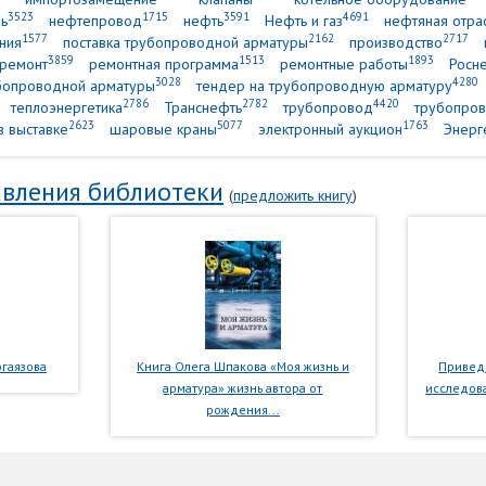
3523
1715
3591
4691
ь
нефтепровод
нефть
Нефть и газ
нефтяная отра
1577
2162
2717
ния
поставка трубопроводной арматуры
производство
3859
1513
1893
ремонт
ремонтная программа
ремонтные работы
Росн
3028
4280
убопроводной арматуры
тендер на трубопроводную арматуру
2786
2782
4420
теплоэнергетика
Транснефть
трубопровод
трубопров
2623
5077
1763
в выставке
шаровые краны
электронный аукцион
Энерг
вления библиотеки
(
предложить книгу
)
гаязова
Книга Олега Шпакова «Моя жизнь и
Приведе
арматура» жизнь автора от
исследова
рождения...