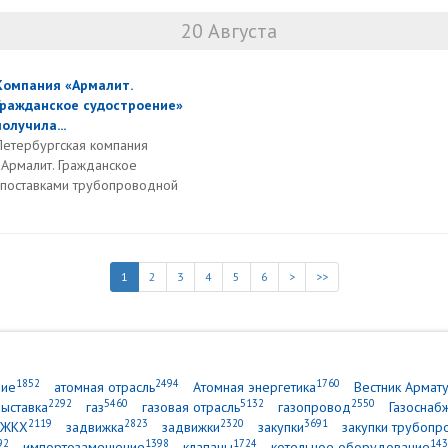
20 Августа
Компания «Армалит.
Гражданское судостроение»
получила...
Петербургская компания
«Армалит. Гражданское
 поставками трубопроводной
1
2
3
4
5
6
>
>>
1852
2494
1760
ние
атомная отрасль
Атомная энергетика
Вестник Армат
2292
5460
5132
2550
выставка
газ
газовая отрасль
газопровод
Газоснаб
2119
2823
2320
3691
ЖКХ
задвижка
задвижки
закупки
закупки трубопр
92
1398
1724
143
импортозамещение
клапаны
котельное оборудование