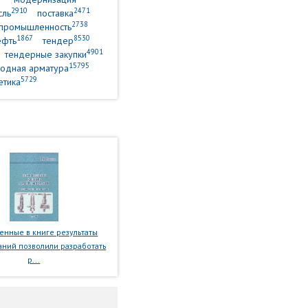
2910
2471
сль
поставка
2738
промышленность
1867
8530
ефть
тендер
4901
тендерные закупки
15795
одная арматура
5729
етика
нные в книге результаты
ний позволили разработать
р...