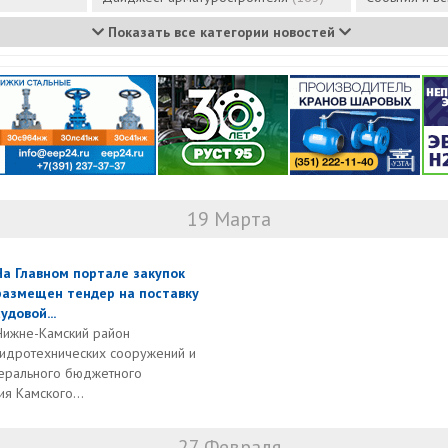
Показать все категории новостей
19 Марта
На Главном портале закупок
размещен тендер на поставку
судовой...
Нижне-Камский район
гидротехнических сооружений и
ерального бюджетного
я Камского...
27 Февраля