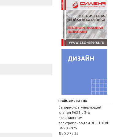
ПРАЙС-ЛИСТЫ ТПА
Запорно- регулирующий
клапан Р623 с 3- х
позиционным
электроприводом ЭПР 1, 8 кН
DN50 PN25
Ду 50 Ру 25