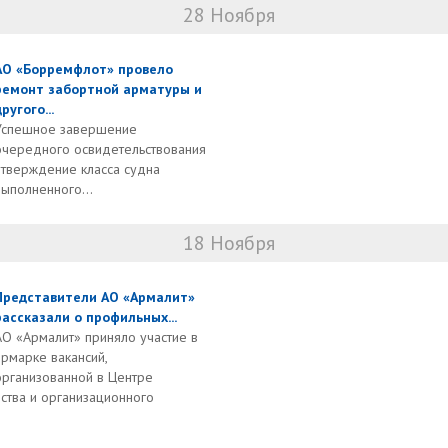
28 Ноября
АО «Борремфлот» провело
ремонт забортной арматуры и
ругого...
Успешное завершение
очередного освидетельствования
дтверждение класса судна
выполненного...
18 Ноября
Представители АО «Армалит»
рассказали о профильных...
АО «Армалит» приняло участие в
ярмарке вакансий,
организованной в Центре
ства и организационного