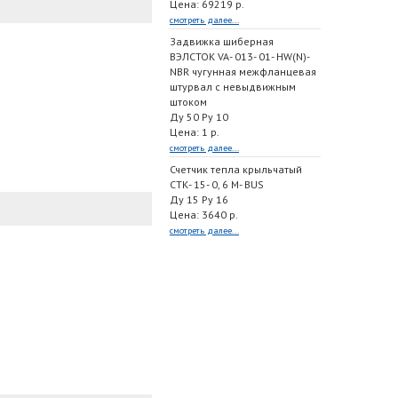
Цена: 69219 р.
смотреть далее...
Задвижка шиберная
ВЭЛСТОК VA- 013- 01- HW(N)-
NBR чугунная межфланцевая
штурвал с невыдвижным
штоком
Ду 50 Ру 10
Цена: 1 р.
смотреть далее...
Счетчик тепла крыльчатый
СТК- 15- 0, 6 M- BUS
Ду 15 Ру 16
Цена: 3640 р.
смотреть далее...