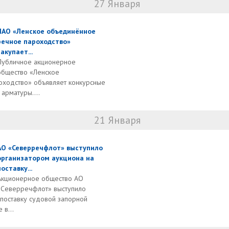
27 Января
ПАО «Ленское объединённое
речное пароходство»
закупает...
Публичное акционерное
общество «Ленское
ходство» объявляет конкурсные
 арматуры....
21 Января
АО «Северречфлот» выступило
организатором аукциона на
поставку...
Акционерное общество АО
«Северречфлот» выступило
поставку судовой запорной
 в...