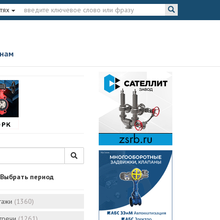
тях
 нам
Выбрать период
тажи
(1360)
стречи
(1261)