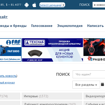
ПОИСК
в новос
585, $ — 81.4077
Select Language
▼
 сайт
аводы и бренды
Голосование
Энциклопедия
Написать
ПОИСК
ить новость
)
ный журнал
Все разделы
7174)
Интервью
(1372)
Видеорепор
Дайджест арматуростроителя
(163)
События и в