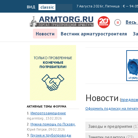
вид
7 Августа 2026г, Пятница
€ — 94.0
Весь
Новости
Вестник арматуростроителя
З
Новости
(
предлож
АКТИВНЫЕ ТЕМЫ ФОРУМА
Оформить подписку на печат
1.
Импортозамещение
mg.armtorg , 13.02.2026
2.
Нужна помощь по Пскову.
Заводы и предприятия
(1
Юрий Петров , 09.02.2026
3.
Грузия и трубопроводы
Заметки редактора
(73)