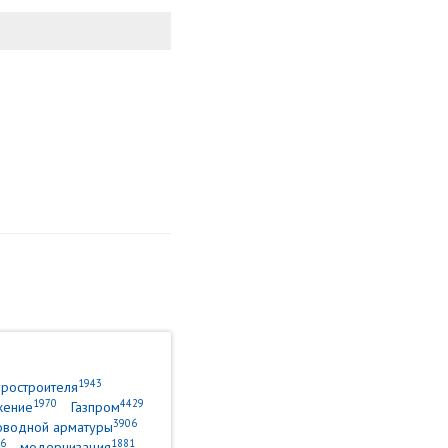
1943
уростроителя
1970
4429
жение
Газпром
3906
оводной арматуры
6
1881
модернизация