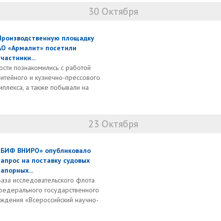
30 Октября
Производственную площадку
АО «Армалит» посетили
участники...
Гости познакомились с работой
литейного и кузнечно-прессового
мплекса, а также побывали на
23 Октября
«БИФ ВНИРО» опубликовало
запрос на поставку судовых
запорных...
База исследовательского флота
федерального государственного
ждения «Всероссийский научно-