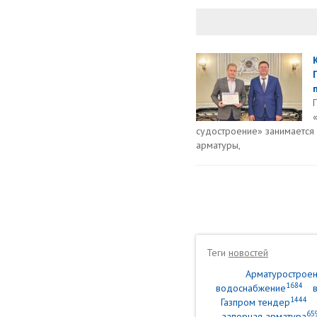
судостроение» занимается
арматуры,
Теги
новостей
Арматурострое
1684
водоснабжение
1444
Газпром тендер
65
запорная арматура