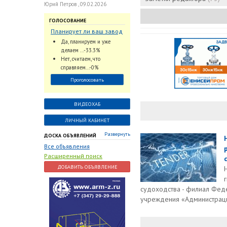
Юрий Петров , 09.02.2026
ГОЛОСОВАНИЕ
Планирует ли ваш завод
использовать
Да, планируем и уже
промышленный
делаем ...-33.3%
интеллект и цифровые
Нет, считаем, что
заказы для ускорения
справляем...-0%
обработки заказов и
Проголосовать
оперативной отгрузки
продукции конечному
потребителю?
ВИДЕОХАБ
ЛИЧНЫЙ КАБИНЕТ
Развернуть
ДОСКА ОБЪЯВЛЕНИЙ
Все объявления
Расширенный поиск
ДОБАВИТЬ ОБЪЯВЛЕНИЕ
судоходства - филиал Фед
учреждения «Администраци