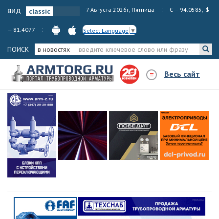
вид
7 Августа 2026г, Пятница
€ — 94.0585, $
— 81.4077
Select Language
▼
ПОИСК
в новостях
Весь сайт