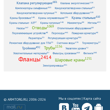
686
Клапана регулирующие
128
Клапана энергетические
203
63
Компенсаторы сильфонные
Конденсатоотводчики стальные
70
220
Конденсатоотводчики чугунные
Котельное оборудование
610
Краны стальные
149
181
Краны бронзовые
Краны нержавеющие
87
149
88
433
Краны стальные - ХЛ
Краны чугунные
Манометры
Метизы
1069
Отводы
247
96
Насосы
Отопительное оборудование
46
441
48
Переключающие устройства
Переходы
Пожарная арматура
33
369
Радиаторы
Регулирующая арматура
53
176
57
Ремонтное оборудование для ТПА
Счетчики воды
Термометры
1156
Трубы
492
Тройники
72
Указатели уровня
67
410
206
Уплотнительные материалы
Фильтры, грязевики
Фитинги
2414
Фланцы
1251
Шаровые краны
261
Электроприводы
Мы в соцсетях |
Карта сайта
© ARMTORG.RU, 2006-2026