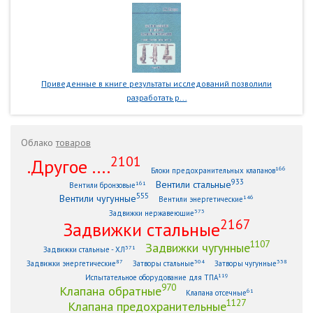
Приведенные в книге результаты исследований позволили
разработать р...
Облако
товаров
2101
.Другое ....
166
Блоки предохранительных клапанов
933
Вентили стальные
161
Вентили бронзовые
555
Вентили чугунные
146
Вентили энергетические
373
Задвижки нержавеющие
2167
Задвижки стальные
1107
Задвижки чугунные
371
Задвижки стальные - ХЛ
87
304
338
Задвижки энергетические
Затворы стальные
Затворы чугунные
119
Испытательное оборудование для ТПА
970
Клапана обратные
61
Клапана отсечные
1127
Клапана предохранительные