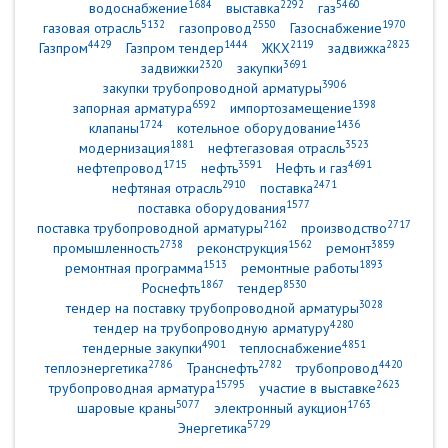
1684
2292
5460
водоснабжение
выставка
газ
5132
2550
1970
газовая отрасль
газопровод
Газоснабжение
4429
1444
2119
2823
Газпром
Газпром тендер
ЖКХ
задвижка
2320
3691
задвижки
закупки
3906
закупки трубопроводной арматуры
6592
1398
запорная арматура
импортозамещение
1724
1436
клапаны
котельное оборудование
1881
3523
модернизация
нефтегазовая отрасль
1715
3591
4691
нефтепровод
нефть
Нефть и газ
2910
2471
нефтяная отрасль
поставка
1577
поставка оборудования
2162
2717
поставка трубопроводной арматуры
производство
2738
1562
3859
промышленность
реконструкция
ремонт
1513
1893
ремонтная программа
ремонтные работы
1867
8530
Роснефть
тендер
3028
тендер на поставку трубопроводной арматуры
4280
тендер на трубопроводную арматуру
4901
4851
тендерные закупки
теплоснабжение
2786
2782
4420
теплоэнергетика
Транснефть
трубопровод
15795
2623
трубопроводная арматура
участие в выставке
5077
1763
шаровые краны
электронный аукцион
5729
Энергетика