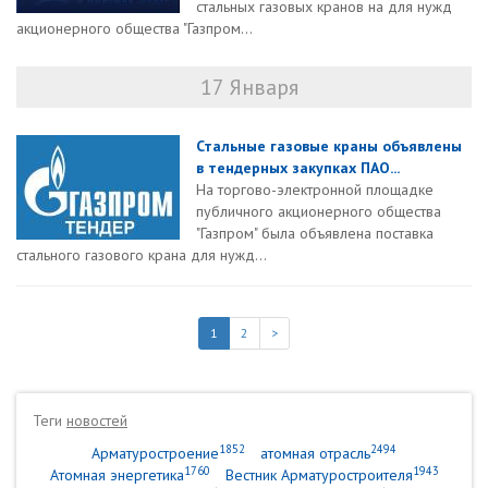
стальных газовых кранов на для нужд
акционерного общества "Газпром...
17 Января
Стальные газовые краны объявлены
в тендерных закупках ПАО...
На торгово-электронной площадке
публичного акционерного общества
"Газпром" была объявлена поставка
стального газового крана для нужд...
1
2
>
Теги
новостей
1852
2494
Арматуростроение
атомная отрасль
1760
1943
Атомная энергетика
Вестник Арматуростроителя