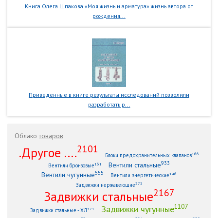
Книга Олега Шпакова «Моя жизнь и арматура» жизнь автора от
рождения...
Приведенные в книге результаты исследований позволили
разработать р...
Облако
товаров
2101
.Другое ....
166
Блоки предохранительных клапанов
933
Вентили стальные
161
Вентили бронзовые
555
Вентили чугунные
146
Вентили энергетические
373
Задвижки нержавеющие
2167
Задвижки стальные
1107
Задвижки чугунные
371
Задвижки стальные - ХЛ