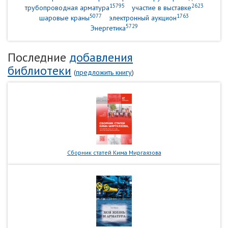
15795
2623
трубопроводная арматура
участие в выставке
5077
1763
шаровые краны
электронный аукцион
5729
Энергетика
Последние
добавления
библиотеки
(
предложить книгу
)
Сборник статей Кима Миргаязова