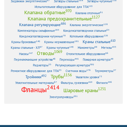
87
304
338
Задвижки энергетические
Затворы стальные
Затворы чугунные
119
Испытательное оборудование для ТПА
970
Клапана обратные
61
Клапана отсечные
1127
Клапана предохранительные
686
Клапана регулирующие
128
Клапана энергетические
203
63
Компенсаторы сильфонные
Конденсатоотводчики стальные
70
220
Конденсатоотводчики чугунные
Котельное оборудование
610
Краны стальные
149
181
Краны бронзовые
Краны нержавеющие
87
149
88
433
Краны стальные - ХЛ
Краны чугунные
Манометры
Метизы
1069
Отводы
247
96
Насосы
Отопительное оборудование
46
441
48
Переключающие устройства
Переходы
Пожарная арматура
33
369
Радиаторы
Регулирующая арматура
53
176
57
Ремонтное оборудование для ТПА
Счетчики воды
Термометры
1156
Трубы
492
Тройники
72
Указатели уровня
67
410
206
Уплотнительные материалы
Фильтры, грязевики
Фитинги
2414
Фланцы
1251
Шаровые краны
261
Электроприводы