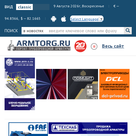
вид
9 Августа 2026г, Воскресенье
€ —
94.8366, $ — 82.1665
Select Language
▼
ПОИСК
в новостях
Весь сайт