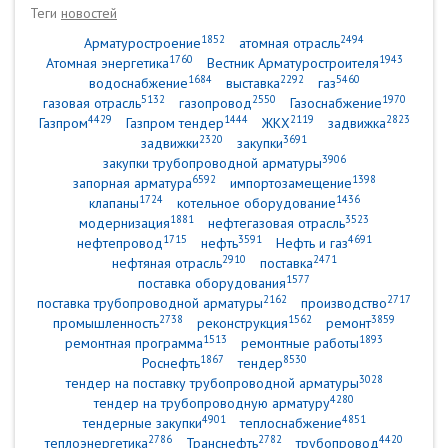
Теги
новостей
1852
2494
Арматуростроение
атомная отрасль
1760
1943
Атомная энергетика
Вестник Арматуростроителя
1684
2292
5460
водоснабжение
выставка
газ
5132
2550
1970
газовая отрасль
газопровод
Газоснабжение
4429
1444
2119
2823
Газпром
Газпром тендер
ЖКХ
задвижка
2320
3691
задвижки
закупки
3906
закупки трубопроводной арматуры
6592
1398
запорная арматура
импортозамещение
1724
1436
клапаны
котельное оборудование
1881
3523
модернизация
нефтегазовая отрасль
1715
3591
4691
нефтепровод
нефть
Нефть и газ
2910
2471
нефтяная отрасль
поставка
1577
поставка оборудования
2162
2717
поставка трубопроводной арматуры
производство
2738
1562
3859
промышленность
реконструкция
ремонт
1513
1893
ремонтная программа
ремонтные работы
1867
8530
Роснефть
тендер
3028
тендер на поставку трубопроводной арматуры
4280
тендер на трубопроводную арматуру
4901
4851
тендерные закупки
теплоснабжение
2786
2782
4420
теплоэнергетика
Транснефть
трубопровод